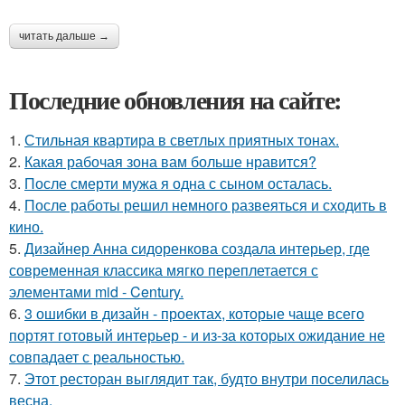
читать дальше →
Последние обновления на сайте:
1.
Стильная квартира в светлых приятных тонах.
2.
Какая рабочая зона вам больше нравится?
3.
После смерти мужа я одна с сыном осталась.
4.
После работы решил немного развеяться и сходить в
кино.
5.
Дизайнер Анна сидоренкова создала интерьер, где
современная классика мягко переплетается с
элементами mid - Century.
6.
3 ошибки в дизайн - проектах, которые чаще всего
портят готовый интерьер - и из-за которых ожидание не
совпадает с реальностью.
7.
Этот ресторан выглядит так, будто внутри поселилась
весна.