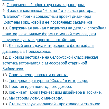
8.
Современный офис с русским характером.
9.
В жилом комплексе "Ньютон" открылся ресторан
"Balance" - третий совместный проект дизайнера
Кристины Горшковой и её постоянных заказчиков.
10.
Сдержанная ванная с акцентом на детали: спокойная
палитра, лаконичные формы и мягкий свет создают
ощущение уюта и дорогого спокойствия.
11.
Личный опыт: дача интерьерного фотографа и
дизайнера в Подмосковье.
12.
В новом ресторане на белорусской классическая
эстетика встречается с атмосферой старинной
библиотеки.
13.
Советы перед началом ремонта.
14.
Трендовая фактурная "Скала" в интерьере.
15.
Простая идея новогоднего декора.
16.
Как живет Гарри Нуриев: дом дизайнера в Тоскане.
17.
Мы строим уютную мансарду.
18.
Стены со звукоизоляцией - практичное и стильное