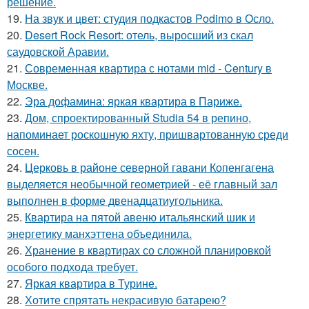
решение.
19.
На звук и цвет: студия подкастов Podimo в Осло.
20.
Desert Rock Resort: отель, выросший из скал
саудовской Аравии.
21.
Современная квартира с нотами mid - Century в
Москве.
22.
Эра дофамина: яркая квартира в Париже.
23.
Дом, спроектированный Studia 54 в репино,
напоминает роскошную яхту, пришвартованную среди
сосен.
24.
Церковь в районе северной гавани Копенгагена
выделяется необычной геометрией - её главный зал
выполнен в форме двенадцатиугольника.
25.
Квартира на пятой авеню итальянский шик и
энергетику манхэттена объединила.
26.
Хранение в квартирах со сложной планировкой
особого подхода требует.
27.
Яркая квартира в Турине.
28.
Хотите спрятать некрасивую батарею?