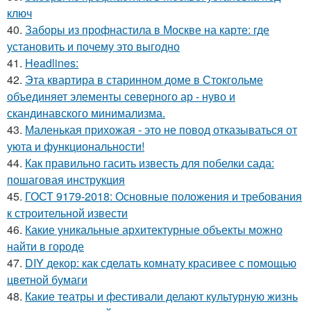
ключ
40.
Заборы из профнастила в Москве на карте: где
установить и почему это выгодно
41.
Headlines:
42.
Эта квартира в старинном доме в Стокгольме
объединяет элементы северного ар - нуво и
скандинавского минимализма.
43.
Маленькая прихожая - это не повод отказываться от
уюта и функциональности!
44.
Как правильно гасить известь для побелки сада:
пошаговая инструкция
45.
ГОСТ 9179-2018: Основные положения и требования
к строительной извести
46.
Какие уникальные архитектурные объекты можно
найти в городе
47.
DIY декор: как сделать комнату красивее с помощью
цветной бумаги
48.
Какие театры и фестивали делают культурную жизнь