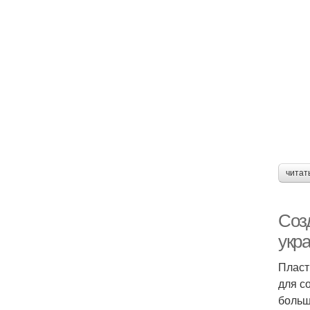
читат
Соз
укр
Пласт
для с
больш