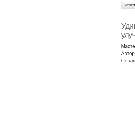
читат
Уди
улу
Масте
Автор
Сераф