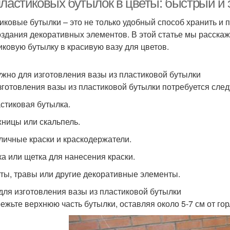
пластиковых бутылок в цветы: быстрый 
иковые бутылки – это не только удобный способ хранить и 
оздания декоративных элементов. В этой статье мы расскаж
иковую бутылку в красивую вазу для цветов.
ужно для изготовления вазы из пластиковой бутылки
зготовления вазы из пластиковой бутылки потребуется сле
астиковая бутылка.
жницы или скальпель.
зличные краски и краскодержатели.
бка или щетка для нанесения краски.
еты, травы или другие декоративные элементы.
для изготовления вазы из пластиковой бутылки
режьте верхнюю часть бутылки, оставляя около 5-7 см от го