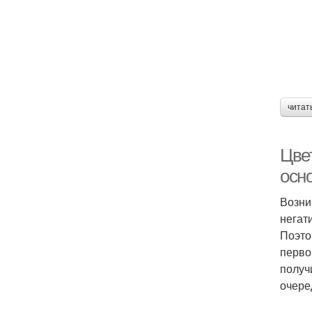
читат
Цве
осн
Возни
негат
Поэто
перво
получ
очере