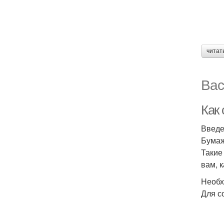
читат
Вас
Как 
Введ
Бумаж
Такие
вам, 
Необх
Для с