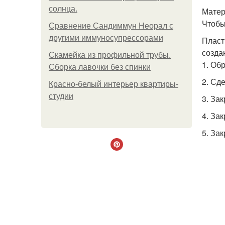
солнца.
Матер
Чтобы
Сравнение Сандиммун Неорал с
другими иммуносупрессорами
Пласт
созда
Скамейка из профильной трубы.
1. Об
Сборка лавочки без спинки
2. Сд
Красно-белый интерьер квартиры-
студии
3. За
4. Зак
5. За