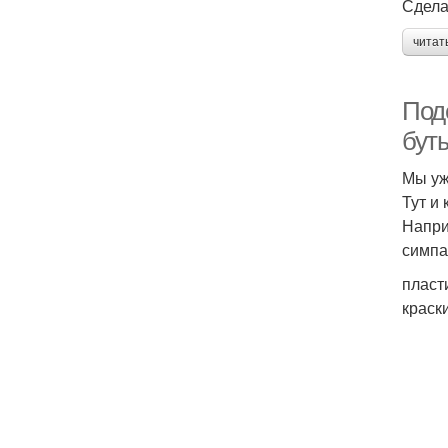
Сдела
читат
Под
бут
Мы уж
Тут и
Напри
симпа
пласт
краск