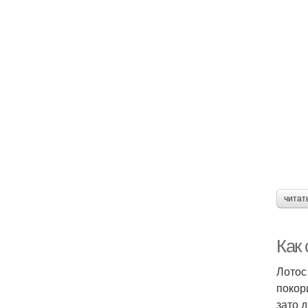
читат
Как
Лотос
покор
зато 