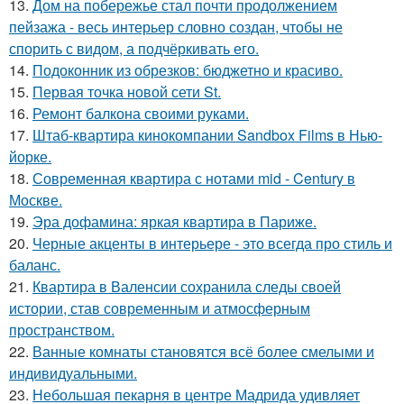
13.
Дом на побережье стал почти продолжением
пейзажа - весь интерьер словно создан, чтобы не
спорить с видом, а подчёркивать его.
14.
Подоконник из обрезков: бюджетно и красиво.
15.
Первая точка новой сети St.
16.
Ремонт балкона своими руками.
17.
Штаб-квартира кинокомпании Sandbox Films в Нью-
йорке.
18.
Современная квартира с нотами mid - Century в
Москве.
19.
Эра дофамина: яркая квартира в Париже.
20.
Черные акценты в интерьере - это всегда про стиль и
баланс.
21.
Квартира в Валенсии сохранила следы своей
истории, став современным и атмосферным
пространством.
22.
Ванные комнаты становятся всё более смелыми и
индивидуальными.
23.
Небольшая пекарня в центре Мадрида удивляет