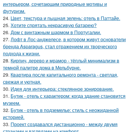
интерьером, сочетающим природные мотивы и
футуризм.
24.
Цвет, текстура и пышная зелень: отель в Паттайе.
25.
Хотите спрятать некрасивую батарею?
26.
Дом с винтажным шармом в Португалии.
27.
Лофт в Лос-анджелесе, в котором живут основатели
бренда Asparagus, стал отражением их творческого
подхода к жизни.
28.
Кирпич, дерево и мрамор - тёплый минимализм в
темной палитре дома в Мельбурне.
29.
Квартира после капитального ремонта - светлая,
свежая и уютная.
30.
Идея для интерьера: стеклянное зонирование.
31.
Бутик - отель с характером: когда здание становится
музеем.
32.
Бутик - отель в подземелье: стиль с неожиданной
историей.
33.
Проект создавался дистанционно - между двумя
странами и взглядами на комфорт.