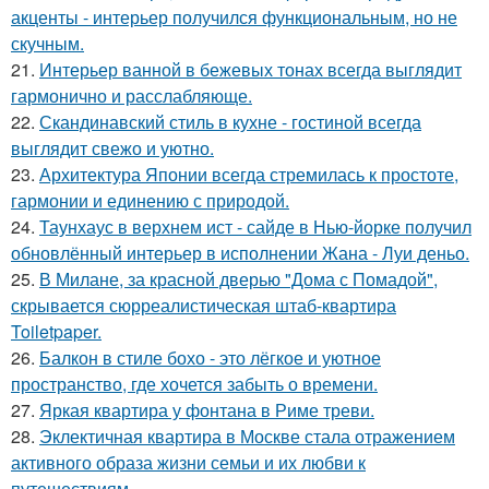
акценты - интерьер получился функциональным, но не
скучным.
21.
Интерьер ванной в бежевых тонах всегда выглядит
гармонично и расслабляюще.
22.
Скандинавский стиль в кухне - гостиной всегда
выглядит свежо и уютно.
23.
Архитектура Японии всегда стремилась к простоте,
гармонии и единению с природой.
24.
Таунхаус в верхнем ист - сайде в Нью-йорке получил
обновлённый интерьер в исполнении Жана - Луи деньо.
25.
В Милане, за красной дверью "Дома с Помадой",
скрывается сюрреалистическая штаб-квартира
Toiletpaper.
26.
Балкон в стиле бохо - это лёгкое и уютное
пространство, где хочется забыть о времени.
27.
Яркая квартира у фонтана в Риме треви.
28.
Эклектичная квартира в Москве стала отражением
активного образа жизни семьи и их любви к
путешествиям.