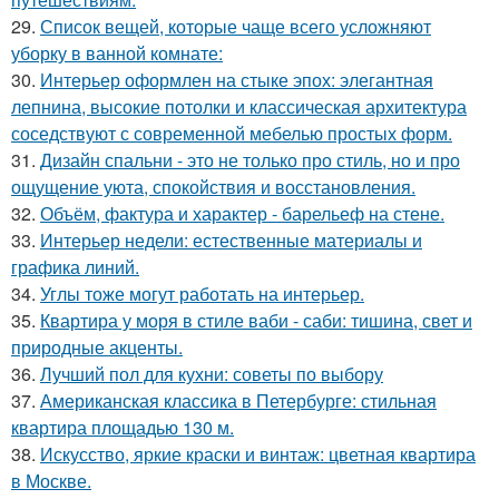
29.
Список вещей, которые чаще всего усложняют
уборку в ванной комнате:
30.
Интерьер оформлен на стыке эпох: элегантная
лепнина, высокие потолки и классическая архитектура
соседствуют с современной мебелью простых форм.
31.
Дизайн спальни - это не только про стиль, но и про
ощущение уюта, спокойствия и восстановления.
32.
Объём, фактура и характер - барельеф на стене.
33.
Интерьер недели: естественные материалы и
графика линий.
34.
Углы тоже могут работать на интерьер.
35.
Квартира у моря в стиле ваби - саби: тишина, свет и
природные акценты.
36.
Лучший пол для кухни: советы по выбору
37.
Американская классика в Петербурге: стильная
квартира площадью 130 м.
38.
Искусство, яркие краски и винтаж: цветная квартира
в Москве.