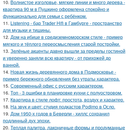
10.
Волнистое изголовье, мягкие линии и много дерева -
квартира 90 м в Пушкино оформлена спокойно и
функционально для семьи с ребёнком.
11.
Listening - бар Trader Hifi в Гамбурге - пространство
для музыки и тишины.
12.
Дом на ибице в средиземноморском стиле - пример
мягкого и тёплого переосмысления старой постройки.
13.
Зелёные акценты давно вышли за пределы гостиной
и уверенно заняли всю квартиру - от прихожей до
ванной.
14.
Новая жизнь деревянного дома в Подмосковье -
пример бережного обновления без утраты характера.
15.
Современный офис с русским характером.
16.
Топ - 3 ошибки в планировке кухни с полуостровом.
17.
Квартира в стиле лофт: простота, воздух и характер.
18.
На звук и цвет: студия подкастов Podimo в Осло.
19.
Дом 1950-х годов в Беверли - хиллс сохранил
подлинный дух эпохи.
20.
Теплая палитра, лаконичные формы и продуманные