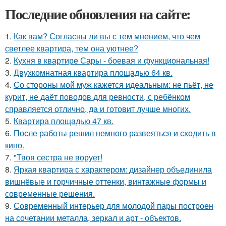
Последние обновления на сайте:
1.
Как вам? Согласны ли вы с тем мнением, что чем
светлее квартира, тем она уютнее?
2.
Кухня в квартире Сары - боевая и функциональная!
3.
Двухкомнатная квартира площадью 64 кв.
4.
Со стороны мой муж кажется идеальным: не пьёт, не
курит, не даёт поводов для ревности, с ребёнком
справляется отлично, да и готовит лучше многих.
5.
Квартира площадью 47 кв.
6.
После работы решил немного развеяться и сходить в
кино.
7.
"Твоя сестра не ворует!
8.
Яркая квартира с характером: дизайнер объединила
вишнёвые и горчичные оттенки, винтажные формы и
современные решения.
9.
Современный интерьер для молодой пары построен
на сочетании металла, зеркал и арт - объектов.