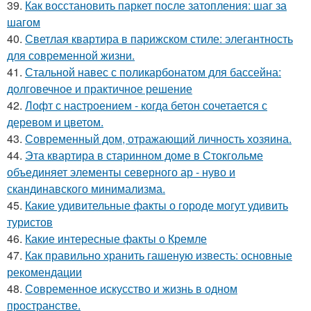
39.
Как восстановить паркет после затопления: шаг за
шагом
40.
Светлая квартира в парижском стиле: элегантность
для современной жизни.
41.
Стальной навес с поликарбонатом для бассейна:
долговечное и практичное решение
42.
Лофт с настроением - когда бетон сочетается с
деревом и цветом.
43.
Современный дом, отражающий личность хозяина.
44.
Эта квартира в старинном доме в Стокгольме
объединяет элементы северного ар - нуво и
скандинавского минимализма.
45.
Какие удивительные факты о городе могут удивить
туристов
46.
Какие интересные факты о Кремле
47.
Как правильно хранить гашеную известь: основные
рекомендации
48.
Современное искусство и жизнь в одном
пространстве.