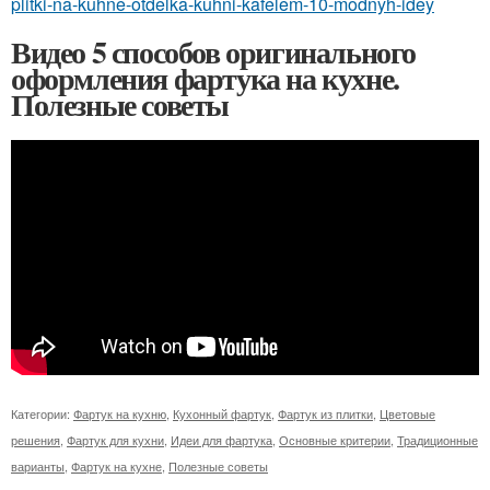
plitki-na-kuhne-otdelka-kuhni-kafelem-10-modnyh-idey
Видео 5 способов оригинального
оформления фартука на кухне.
Полезные советы
Категории:
Фартук на кухню
,
Кухонный фартук
,
Фартук из плитки
,
Цветовые
решения
,
Фартук для кухни
,
Идеи для фартука
,
Основные критерии
,
Традиционные
варианты
,
Фартук на кухне
,
Полезные советы