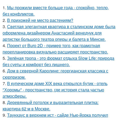
1.
Мы прожили вместе больше года - спокойно, тепло,
без конфликтов.
2.
В прихожей не место растениям?
3.
Светлая элегантная квартира в сталинском доме была
оформлена дизайнером Анастасией венедчук для
артистки большого театра оперы и балета в Минске.
4.
Проект от Buro 2D - пример того, как грамотная
перепланировка визуально расширяет пространство.
5.
Зелёная тропа - это формат отдыха Slow Life: природа
без суеты и комфорт без лишнего.
6.
Дом в северной Каролине: георгианская классика с
сюрпризом.
7.
В купеческом доме XIX века открылся бутик - отель
"Хоромы" - пространство, где история стала частью
атмосферы.
8.
Деревянный потолок и выразительная плитка:
квартира 62 м в Москве.
9.
Таунхаус в верхнем ист - сайде Нью-йорка получил