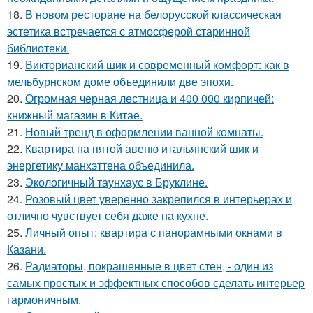
18.
В новом ресторане на белорусской классическая
эстетика встречается с атмосферой старинной
библиотеки.
19.
Викторианский шик и современный комфорт: как в
мельбурнском доме объединили две эпохи.
20.
Огромная черная лестница и 400 000 кирпичей:
книжный магазин в Китае.
21.
Новый тренд в оформлении ванной комнаты.
22.
Квартира на пятой авеню итальянский шик и
энергетику манхэттена объединила.
23.
Экологичный таунхаус в Бруклине.
24.
Розовый цвет уверенно закрепился в интерьерах и
отлично чувствует себя даже на кухне.
25.
Личный опыт: квартира с панорамными окнами в
Казани.
26.
Радиаторы, покрашенные в цвет стен, - один из
самых простых и эффектных способов сделать интерьер
гармоничным.