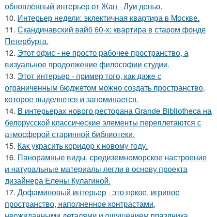
обновлённый интерьер от Жан - Луи деньо.
10.
Интерьер недели: эклектичная квартира в Москве.
11.
Скандинавский вайб 60-х: квартира в старом фонде
Петербурга.
12.
Этот офис - не просто рабочее пространство, а
визуальное продолжение философии студии.
13.
Этот интерьер - пример того, как даже с
ограниченным бюджетом можно создать пространство,
которое выделяется и запоминается.
14.
В интерьерах нового ресторана Grande Bibliotheca на
белорусской классические элементы переплетаются с
атмосферой старинной библиотеки.
15.
Как украсить коридор к новому году.
16.
Панорамные виды, средиземноморское настроение
и натуральные материалы легли в основу проекта
дизайнера Елены Кулагиной.
17.
Дофаминовый интерьер - это яркое, игривое
пространство, наполненное контрастами,
неожиданными деталями и ощущением праздника.