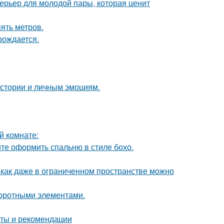
терьер для молодой пары, которая ценит
ять метров.
рождается.
истории и личным эмоциям.
й комнате:
те оформить спальню в стиле бохо.
 как даже в ограниченном пространстве можно
воротными элементами.
еты и рекомендации