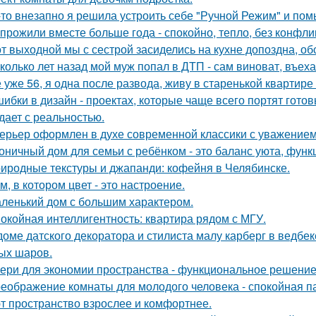
-то внезапно я решила устроить себе "Ручной Режим" и пом
прожили вместе больше года - спокойно, тепло, без конфли
от выходной мы с сестрой засиделись на кухне допоздна, об
колько лет назад мой муж попал в ДТП - сам виноват, въех
 уже 56, я одна после развода, живу в старенькой квартире 
шибки в дизайн - проектах, которые чаще всего портят готов
дает с реальностью.
ерьер оформлен в духе современной классики с уважением к
оничный дом для семьи с ребёнком - это баланс уюта, функ
иродные текстуры и джапанди: кофейня в Челябинске.
м, в котором цвет - это настроение.
ленький дом с большим характером.
окойная интеллигентность: квартира рядом с МГУ.
доме датского декоратора и стилиста малу карберг в ведбе
ых шаров.
ери для экономии пространства - функциональное решени
еображение комнаты для молодого человека - спокойная п
т пространство взрослее и комфортнее.