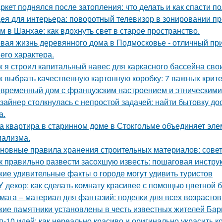
ркет поднялся после затопления: что делать и как спасти п
ея для интерьера: поворотный телевизор в зонировании пр
м в Шанхае: как вдохнуть свет в старое пространство.
вая жизнь деревянного дома в Подмосковье - отличный при
 его характера.
к я строил капитальный навес для каркасного бассейна св
к выбрать качественную картонную коробку: 7 важных крит
временный дом с французским настроением и этническими
зайнер столкнулась с непростой задачей: найти бытовку до
а.
а квартира в старинном доме в Стокгольме объединяет элем
ализма.
новные правила хранения строительных материалов: сове
к правильно развести засохшую известь: пошаговая инстру
кие удивительные факты о городе могут удивить туристов
Y декор: как сделать комнату красивее с помощью цветной 
мага – материал для фантазий: поделки для всех возрастов
кие памятники установлены в честь известных жителей Ба
п-10 идей: как нереально красиво и оригинально украсить к