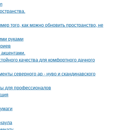
ол
остранства.
мер того, как можно обновить пространство, не
оими руками
ериев
 акцентами.
стойного качества для комфортного дачного
енты северного ар - нуво и скандинавского
ты для профессионалов
кция
бумаги
рнаула
омнату