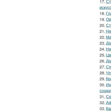
17.
Ст
искус
18.
Гл
19.
Ор
20.
Ст
21.
Не
22.
Ма
23.
До
24.
Не
25.
Цв
26.
До
27.
Сп
28.
Чт
29.
Кр
30.
Ин
созда
31.
Со
32.
Аф
33.
Ка