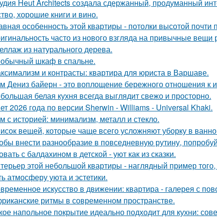
удия Heut Architects создала сдержанный, продуманный ин
ство, хорошие книги и вино.
авная особенность этой квартиры - потолки высотой почти п
игинальность часто из нового взгляда на привычные вещи 
еллаж из натурального дерева.
обычный шкаф в спальне.
ксимализм и контрасты: квартира для юриста в Варшаве.
м Дениз байерн - это воплощение бережного отношения к 
большая белая кухня всегда выглядит свежо и просторно.
ет 2026 года по версии Sherwin - Williams - Universal Khaki.
м с историей: минимализм, металл и стекло.
исок вещей, которые чаще всего усложняют уборку в ванно
обы внести разнообразие в повседневную рутину, попробуй
овать с балдахином в детской - уют как из сказки.
терьер этой небольшой квартиры - наглядный пример того,
ть атмосферу уюта и эстетики.
временное искусство в движении: квартира - галерея с по
риканские ритмы в современном пространстве.
кое напольное покрытие идеально подходит для кухни: сов