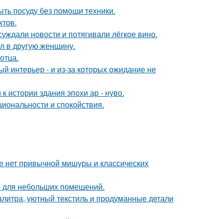
ыть посуду без помощи техники.
ктов.
суждали новости и потягивали лёгкое вино.
ал в другую женщину.
отца.
ый интерьер - и из-за которых ожидание не
 истории здания эпохи ар - нуво.
циональности и спокойствия.
ке нет привычной мишуры и классических
е для небольших помещений.
алитра, уютный текстиль и продуманные детали