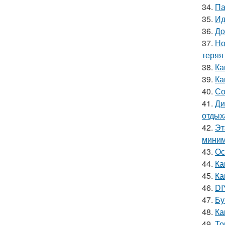
34.
Па
35.
Ид
36.
До
37.
Но
теряя
38.
Ка
39.
Ка
40.
Со
41.
Ди
отдых
42.
Эт
миним
43.
Ос
44.
Ка
45.
Ка
46.
DI
47.
Бу
48.
Ка
49.
То