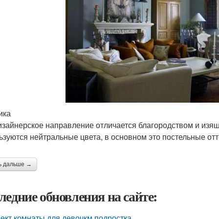
ика
изайнерское направление отличается благородством и изя
ьзуются нейтральные цвета, в основном это постельные отте
ь дальше →
ледние обновления на сайте:
ект комнаты для девочкм подростка.