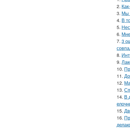
2.
Как
3.
Мы 
4.
В т
5.
Нес
6.
Мне
7.
3 о
совпа
8.
Инт
9.
Лак
10.
Пр
11.
До
12.
Ма
13.
Сп
14.
В 
елочн
15.
Дв
16.
Пр
делаю