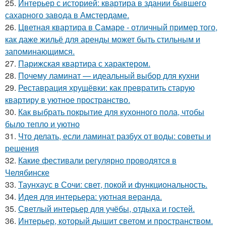
25.
Интерьер с историей: квартира в здании бывшего
сахарного завода в Амстердаме.
26.
Цветная квартира в Самаре - отличный пример того,
как даже жильё для аренды может быть стильным и
запоминающимся.
27.
Парижская квартира с характером.
28.
Почему ламинат — идеальный выбор для кухни
29.
Реставрация хрущёвки: как превратить старую
квартиру в уютное пространство.
30.
Как выбрать покрытие для кухонного пола, чтобы
было тепло и уютно
31.
Что делать, если ламинат разбух от воды: советы и
решения
32.
Какие фестивали регулярно проводятся в
Челябинске
33.
Таунхаус в Сочи: свет, покой и функциональность.
34.
Идея для интерьера: уютная веранда.
35.
Светлый интерьер для учёбы, отдыха и гостей.
36.
Интерьер, который дышит светом и пространством.