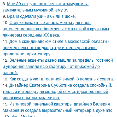
8.
Мне 30 лет, уже пять лет как я замужем за
замечательным мужчиной, ему 35.
9.
Врачи сделали узи - и были в шоке.
10.
Сверхкомпактные апартаменты для пары
путешественников оформлены с отсылкой к круизным
лайнерам середины XX века.
11.
Дом в скандинавском стиле в московской области -
пример цельного подхода, где интерьер логично
продолжает архитектуру.
12.
Зелёные акценты давно вышли за пределы гостиной
и уверенно заняли всю квартиру - от прихожей до
ванной.
13.
Как создать уют в гостиной зимой: 3 полезных совета.
14.
Дизайнер Екатерина Субботина создала спокойный,
тёплый интерьер для молодой семьи, вдохновлённый
японским опытом заказчиков.
15.
Из типовой панельной квартиры дизайнер Валерия
Макаревич создала выразительный интерьер в духе mid
- Century Modern.