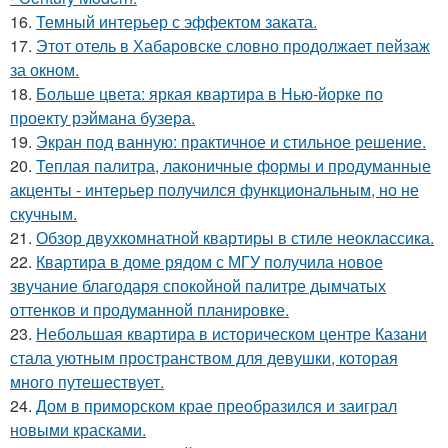
16.
Темный интерьер с эффектом заката.
17.
Этот отель в Хабаровске словно продолжает пейзаж
за окном.
18.
Больше цвета: яркая квартира в Нью-йорке по
проекту рэймана бузера.
19.
Экран под ванную: практичное и стильное решение.
20.
Теплая палитра, лаконичные формы и продуманные
акценты - интерьер получился функциональным, но не
скучным.
21.
Обзор двухкомнатной квартиры в стиле неоклассика.
22.
Квартира в доме рядом с МГУ получила новое
звучание благодаря спокойной палитре дымчатых
оттенков и продуманной планировке.
23.
Небольшая квартира в историческом центре Казани
стала уютным пространством для девушки, которая
много путешествует.
24.
Дом в приморском крае преобразился и заиграл
новыми красками.