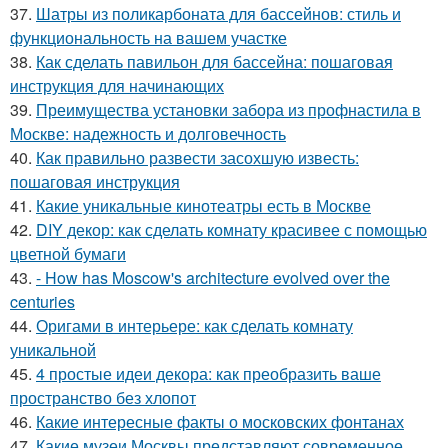
37.
Шатры из поликарбоната для бассейнов: стиль и
функциональность на вашем участке
38.
Как сделать павильон для бассейна: пошаговая
инструкция для начинающих
39.
Преимущества установки забора из профнастила в
Москве: надежность и долговечность
40.
Как правильно развести засохшую известь:
пошаговая инструкция
41.
Какие уникальные кинотеатры есть в Москве
42.
DIY декор: как сделать комнату красивее с помощью
цветной бумаги
43.
- How has Moscow's architecture evolved over the
centuries
44.
Оригами в интерьере: как сделать комнату
уникальной
45.
4 простые идеи декора: как преобразить ваше
пространство без хлопот
46.
Какие интересные факты о московских фонтанах
47.
Какие музеи Москвы представляют современное