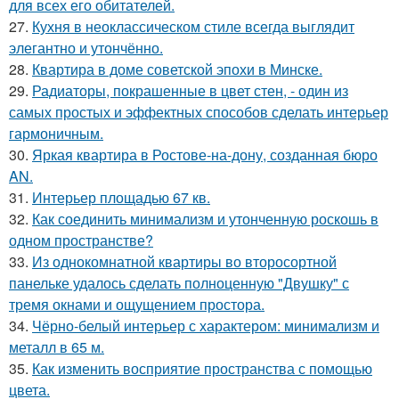
для всех его обитателей.
27.
Кухня в неоклассическом стиле всегда выглядит
элегантно и утончённо.
28.
Квартира в доме советской эпохи в Минске.
29.
Радиаторы, покрашенные в цвет стен, - один из
самых простых и эффектных способов сделать интерьер
гармоничным.
30.
Яркая квартира в Ростове-на-дону, созданная бюро
AN.
31.
Интерьер площадью 67 кв.
32.
Как соединить минимализм и утонченную роскошь в
одном пространстве?
33.
Из однокомнатной квартиры во второсортной
панельке удалось сделать полноценную "Двушку" с
тремя окнами и ощущением простора.
34.
Чёрно-белый интерьер с характером: минимализм и
металл в 65 м.
35.
Как изменить восприятие пространства с помощью
цвета.