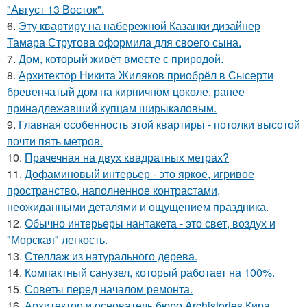
"Август 13 Восток".
6.
Эту квартиру на набережной Казанки дизайнер
Тамара Стругова оформила для своего сына.
7.
Дом, который живёт вместе с природой.
8.
Архитектор Никита Жиляков приобрёл в Сысерти
бревенчатый дом на кирпичном цоколе, ранее
принадлежавший купцам ширыкаловым.
9.
Главная особенность этой квартиры - потолки высотой
почти пять метров.
10.
Прачечная на двух квадратных метрах?
11.
Дофаминовый интерьер - это яркое, игривое
пространство, наполненное контрастами,
неожиданными деталями и ощущением праздника.
12.
Обычно интерьеры нантакета - это свет, воздух и
"Морская" легкость.
13.
Стеллаж из натурального дерева.
14.
Компактный санузел, который работает на 100%.
15.
Советы перед началом ремонта.
16.
Архитектор и основатель бюро Archistories Кира