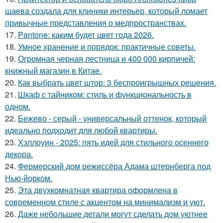
шаева создала для клиники интерьер, который ломает
привычные представления о медпространствах.
17.
Pantone: каким будет цвет года 2026.
18.
Умное хранение и порядок: практичные советы.
19.
Огромная черная лестница и 400 000 кирпичей:
книжный магазин в Китае.
20.
Как выбрать цвет штор: 3 беспроигрышных решения.
21.
Шкаф с тайником: стиль и функциональность в
одном.
22.
Бежево - серый - универсальный оттенок, который
идеально подходит для любой квартиры.
23.
Хэллоуин - 2025: пять идей для стильного осеннего
декора.
24.
Фермерский дом режиссёра Адама штернберга под
Нью-йорком.
25.
Эта двухкомнатная квартира оформлена в
современном стиле с акцентом на минимализм и уют.
26.
Даже небольшие детали могут сделать дом уютнее