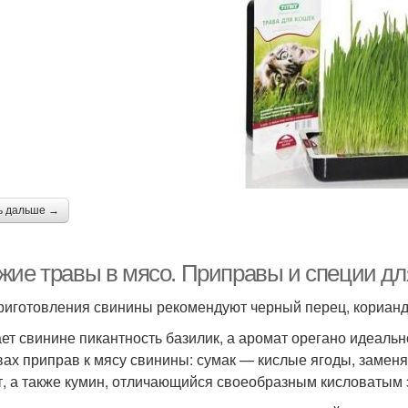
ь дальше →
жие травы в мясо. Приправы и специи д
риготовления свинины рекомендуют черный перец, кориандр
ет свинине пикантность базилик, а аромат орегано идеаль
вах приправ к мясу свинины: сумак — кислые ягоды, замен
т, а также кумин, отличающийся своеобразным кисловатым 