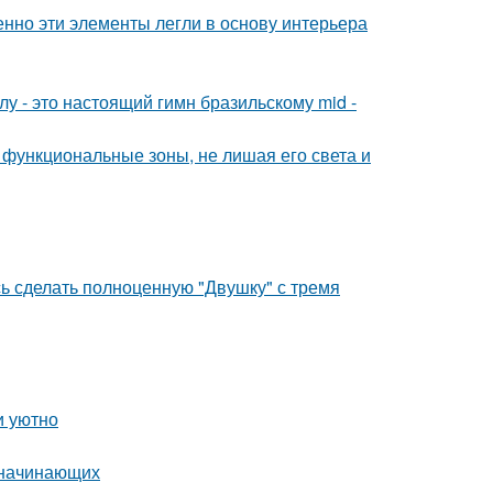
нно эти элементы легли в основу интерьера
у - это настоящий гимн бразильскому mid -
 функциональные зоны, не лишая его света и
ь сделать полноценную "Двушку" с тремя
и уютно
я начинающих