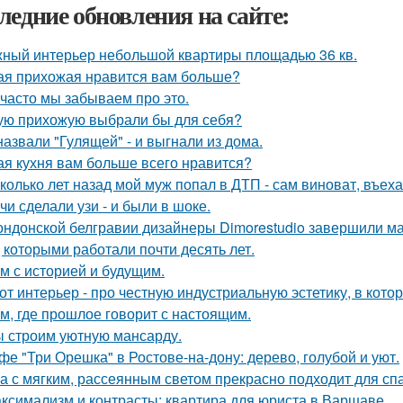
ледние обновления на сайте:
ный интерьер небольшой квартиры площадью 36 кв.
ая прихожая нравится вам больше?
 часто мы забываем про это.
ую прихожую выбрали бы для себя?
назвали "Гулящей" - и выгнали из дома.
ая кухня вам больше всего нравится?
колько лет назад мой муж попал в ДТП - сам виноват, въех
чи сделали узи - и были в шоке.
ондонской белгравии дизайнеры Dimorestudio завершили м
д которыми работали почти десять лет.
м с историей и будущим.
от интерьер - про честную индустриальную эстетику, в кото
м, где прошлое говорит с настоящим.
 строим уютную мансарду.
фе "Три Орешка" в Ростове-на-дону: дерево, голубой и уют.
а с мягким, рассеянным светом прекрасно подходит для спа
ксимализм и контрасты: квартира для юриста в Варшаве.