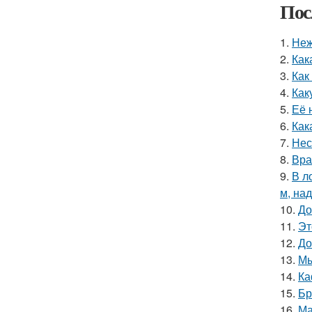
Пос
1.
Неж
2.
Как
3.
Как
4.
Как
5.
Её 
6.
Как
7.
Нес
8.
Вра
9.
В л
м, на
10.
До
11.
Эт
12.
До
13.
Мы
14.
Ка
15.
Бр
16.
Ма