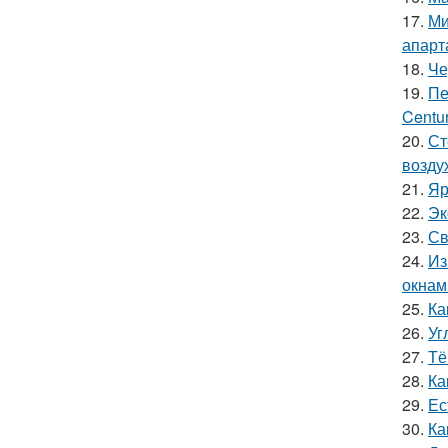
17.
Ми
апарт
18.
Че
19.
Пе
Centur
20.
Ст
возду
21.
Яр
22.
Эк
23.
Св
24.
Из
окнам
25.
Ка
26.
Уг
27.
Тё
28.
Ка
29.
Ес
30.
Ка