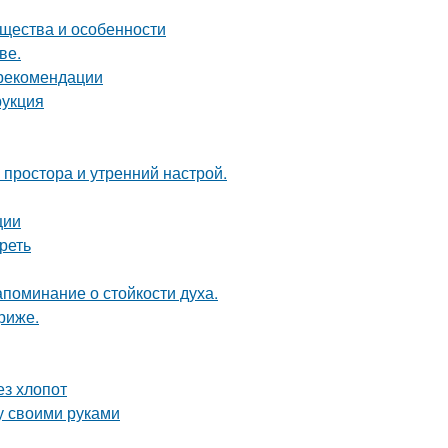
ущества и особенности
ве.
 рекомендации
рукция
 простора и утренний настрой.
ции
реть
апоминание о стойкости духа.
риже.
ез хлопот
у своими руками