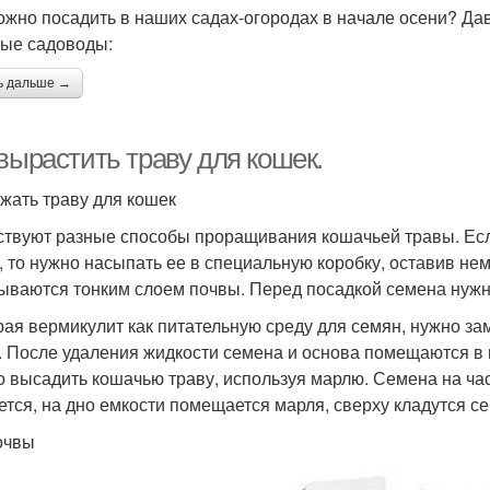
ожно посадить в наших садах-огородах в начале осени? Да
ые садоводы:
ь дальше →
вырастить траву для кошек.
ажать траву для кошек
твуют разные способы проращивания кошачьей травы. Есл
, то нужно насыпать ее в специальную коробку, оставив не
ываются тонким слоем почвы. Перед посадкой семена нужно
ая вермикулит как питательную среду для семян, нужно зам
. После удаления жидкости семена и основа помещаются в
 высадить кошачью траву, используя марлю. Семена на ча
ется, на дно емкости помещается марля, сверху кладутся с
очвы