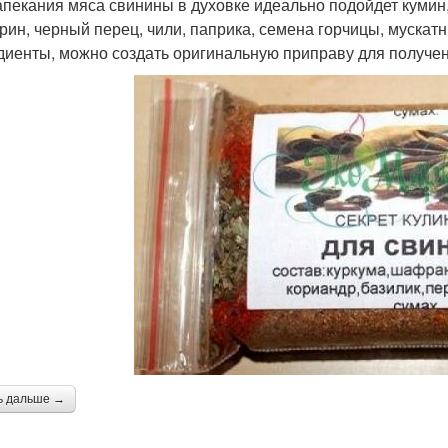
апекания мяса свинины в духовке идеально подойдет кумин, 
рин, черный перец, чили, паприка, семена горчицы, мускат
диенты, можно создать оригинальную приправу для получе
ь дальше →