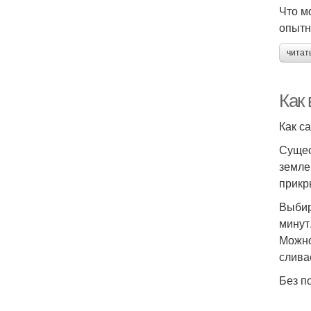
Что м
опытн
читат
Как 
Как с
Сущес
земле
прикр
Выбир
минут
Можно
слива
Без п