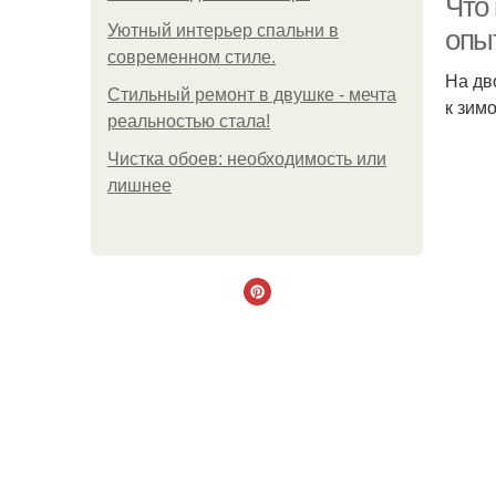
Что 
Уютный интерьер спальни в
опы
современном стиле.
На дв
Стильный ремонт в двушке - мечта
к зим
реальностью стала!
Чистка обоев: необходимость или
лишнее