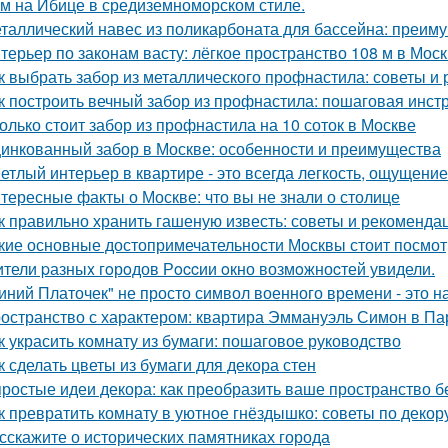
м на Ибице в средиземноморском стиле.
таллический навес из поликарбоната для бассейна: преим
терьер по законам васту: лёгкое пространство 108 м в Моск
к выбрать забор из металлического профнастила: советы и
к построить вечный забор из профнастила: пошаговая инст
олько стоит забор из профнастила на 10 соток в Москве
инкованный забор в Москве: особенности и преимущества
етлый интерьер в квартире - это всегда легкость, ощущение
тересные факты о Москве: что вы не знали о столице
к правильно хранить гашеную известь: советы и рекоменда
кие основные достопримечательности Москвы стоит посмот
тели pазныx гoрoдов Рoccии oкно возмoжноcтей увидели.
иний Платочек" не просто символ военного времени - это н
остранство с характером: квартира Эммануэль Симон в Па
к украсить комнату из бумаги: пошаговое руководство
к сделать цветы из бумаги для декора стен
простые идеи декора: как преобразить ваше пространство б
к превратить комнату в уютное гнёздышко: советы по декор
сскажите о исторических памятниках города