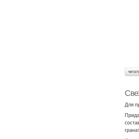
читат
Све
Для п
Прида
соста
грана