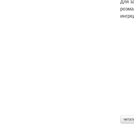
Для з
розма
ингре
читат