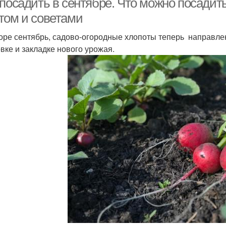
посадить в сентябре. Что можно посадить
том и советами
оре сентябрь, садово-огородные хлопоты теперь направлен
овке и закладке нового урожая.