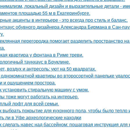
нимализм, локальный дизайн и выразительные детали - име
аментов площадью 55 м в Екатеринбурге.
рные акценты в интерьере - это всегда про стиль и баланс.
нтхаус обувного дизайнера Александра Бирмана в Сан-паул
y.
еклянная перегородка помогает разделить пространство на
ха.
кая квартира у фонтана в Риме треви.
ологичный таунхаус в Бруклине.
ет, воздух и антресоль: уют на 50 квадратах.
 однокомнатной квартиры во второсортной панельке удалос
и и ощущением простора.
к установить стиральную машину с умом.
лы тоже могут работать на интерьер.
плый лофт для всей семьи.
к выбрать покрытие для кухонного пола, чтобы было тепло 
ть ли в Уфе археологические находки
к сделать навес над бассейном: пошаговая инструкция дл