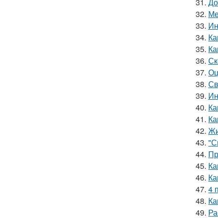
31.
До
32.
Ме
33.
Ин
34.
Ка
35.
Ка
36.
Ск
37.
Оц
38.
Св
39.
Ин
40.
Ка
41.
Ка
42.
Жи
43.
"С
44.
Пр
45.
Ка
46.
Ка
47.
4 
48.
Ка
49.
Ра