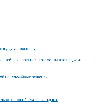
ал в другую женщину.
асштабный проект - апартаменты площадью 400
рой нет случайных решений.
льни, гостиной или зоны отдыха.