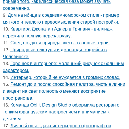
пример того, как классическая база может звучать
современно.
9.
Дом на ибице в средиземноморском стиле - пример
мягкого и тёплого переосмысления старой постройки.
10.
Квартира Джонатан Адлер в Гринвич - виллидж
пережила полную перезагрузку.
11.
Свет, воздух и природа здесь - главные герои.
12.
Природные текстуры и джапанди: кофейня в
Челябинске.
13.
Горошек в интерьере: маленький рисунок с большим
характером.
14.
Интерьер, который не нуждается в громких словах.
15.
Ремонт до и после: спокойная палитра, чистые линии
и акцент на свет полностью меняют восприятие
пространства.
16.
Команда Oblik Design Studio оформила ресторан с
тонким французским настроением и вниманием к
деталям.
17.
Личный опыт: дача интерьерного фотографа и