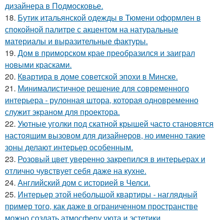
дизайнера в Подмосковье.
18.
Бутик итальянской одежды в Тюмени оформлен в
спокойной палитре с акцентом на натуральные
материалы и выразительные фактуры.
19.
Дом в приморском крае преобразился и заиграл
новыми красками.
20.
Квартира в доме советской эпохи в Минске.
21.
Минималистичное решение для современного
интерьера - рулонная штора, которая одновременно
служит экраном для проектора.
22.
Уютные уголки под скатной крышей часто становятся
настоящим вызовом для дизайнеров, но именно такие
зоны делают интерьер особенным.
23.
Розовый цвет уверенно закрепился в интерьерах и
отлично чувствует себя даже на кухне.
24.
Английский дом с историей в Челси.
25.
Интерьер этой небольшой квартиры - наглядный
пример того, как даже в ограниченном пространстве
можно создать атмосферу уюта и эстетики.