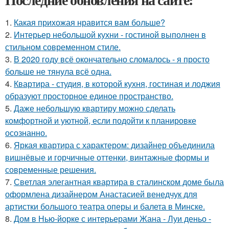
1.
Какая прихожая нравится вам больше?
2.
Интерьер небольшой кухни - гостиной выполнен в
стильном современном стиле.
3.
В 2020 году всё окончательно сломалось - я просто
больше не тянула всё одна.
4.
Квартира - студия, в которой кухня, гостиная и лоджия
образуют просторное единое пространство.
5.
Даже небольшую квартиру можно сделать
комфортной и уютной, если подойти к планировке
осознанно.
6.
Яркая квартира с характером: дизайнер объединила
вишнёвые и горчичные оттенки, винтажные формы и
современные решения.
7.
Светлая элегантная квартира в сталинском доме была
оформлена дизайнером Анастасией венедчук для
артистки большого театра оперы и балета в Минске.
8.
Дом в Нью-йорке с интерьерами Жана - Луи деньо -