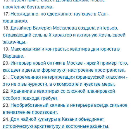
прочтение брутализма.
17.
Неожиданно, но сдержанно: таунхаус в Сан-
франциско.
18.
Дизайнер Валерия Москалева создала интерьер,
отражающий сильный характер и активную жизнь своей
заказчицы.
19.
Максимализм и контрасты: квартира для юриста в
Варшаве.
20.
Интерьер новой оптики в Москве - яркий пример того,
как цвет и детали формируют настроение пространства.
21.
Современная интерпретация французской классики -
это не о вычурности, а о комфорте и чувстве меры.
22.
Хранение в квартирах со сложной планировкой
особого подхода требует.
23.
Необработанный камень в интерьере всегда сильное
впечатление производит.
24.
Дом чайной культуры в Казани объединяет
историческую архитектуру и восточные акценты.