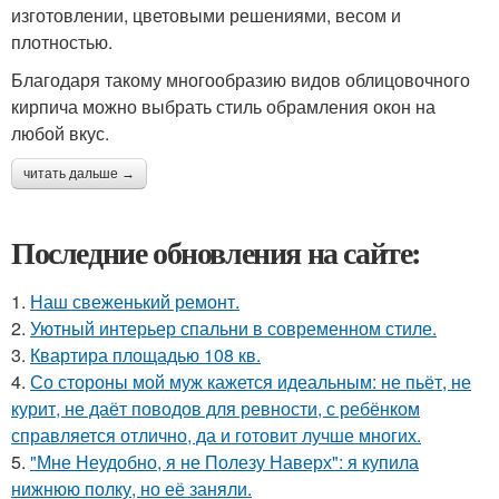
изготовлении, цветовыми решениями, весом и
плотностью.
Благодаря такому многообразию видов облицовочного
кирпича можно выбрать стиль обрамления окон на
любой вкус.
читать дальше →
Последние обновления на сайте:
1.
Наш свеженький ремонт.
2.
Уютный интерьер спальни в современном стиле.
3.
Квартира площадью 108 кв.
4.
Со стороны мой муж кажется идеальным: не пьёт, не
курит, не даёт поводов для ревности, с ребёнком
справляется отлично, да и готовит лучше многих.
5.
"Мне Неудобно, я не Полезу Наверх": я купила
нижнюю полку, но её заняли.