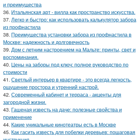
и преимущества
36.
Итальянская арт - вилла как пространство искусства.
37.
Легко и быстро: как использовать калькулятор забора
из профнастила
38.
Преимущества установки забора из профнастила в
Москве: надежность и долговечность
39.
Дом с летним настроением на Мальте: принты, свет и
воспоминания.
40.
Цены на заборы под ключ: полное руководство по
стоимости
41.
Светлый интерьер в квартире - это всегда легкость,
ощущение простора и утренний настрой.
42.
Современный кабинет и терраса - акценты для
загородной жизни.
43.
Гашеная известь на даче: полезные свойства и
применение
44.
Какие уникальные кинотеатры есть в Москве
45.
Как гасить известь для побелки деревьев: пошаговая
инструкция