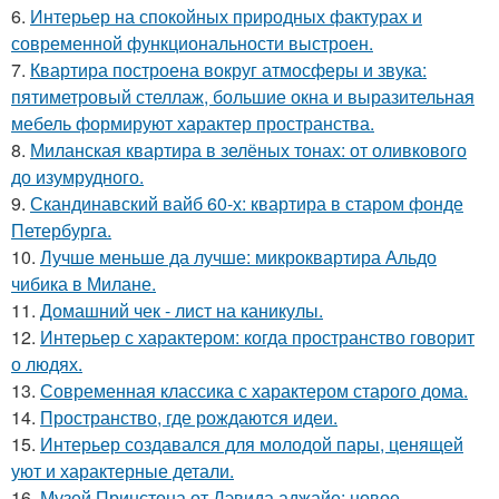
6.
Интерьер на спокойных природных фактурах и
современной функциональности выстроен.
7.
Квартира построена вокруг атмосферы и звука:
пятиметровый стеллаж, большие окна и выразительная
мебель формируют характер пространства.
8.
Миланская квартира в зелёных тонах: от оливкового
до изумрудного.
9.
Скандинавский вайб 60-х: квартира в старом фонде
Петербурга.
10.
Лучше меньше да лучше: микроквартира Альдо
чибика в Милане.
11.
Домашний чек - лист на каникулы.
12.
Интерьер с характером: когда пространство говорит
о людях.
13.
Современная классика с характером старого дома.
14.
Пространство, где рождаются идеи.
15.
Интерьер создавался для молодой пары, ценящей
уют и характерные детали.
16.
Музей Принстона от Дэвида аджайе: новое