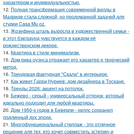
характером и индивидуальностью.
12.
Полная трансформация современной виллы в
Мадриде стала сложной, но продуманной задачей для
студии Casa Mu oz.
13.
Жозефина шталь выросла в художественной семье -
и этот бэкграунд чувствуется в каждом её
рождественском декоре.
14.
Квартира в стиле минимализм.
15.
Дом рика оуэнса отражает его характер и творческий
метод.
16.
Трендовая фактурная "Скала" в интерьере.
17.
Как живет Гарри Нуриев: дом дизайнера в Тоскане.
18.
Тренды 2026: акцент на потолок.
19.
Бежево - серый - универсальный оттенок, который
идеально подходит для любой квартиры.
20.
Дом 1950-х годов в Беверли - хиллс сохранил
подлинный дух эпохи.
21.
Многофункциональный стеллаж - это отличное
решение для тех, кто хочет совместить эстетику и