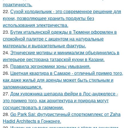
практичность.
22.
Сухой холодильник - это современное решение для
кухни, позволяющее хранить продукты без
использования электричества.
23.
Бутик итальянской одежды в Тюмени оформлен в
спокойной палитре с акцентом на натуральные
материалы и выразительные фактуры.
24.
Этнические мотивы и минимализм объединились в
интерьере ресторана татарской кухни в Казани.
25.
Правила эргономики зоны умывания.
26.
Цветная квартира в Самаре - отличный пример того,
как даже жильё для аренды может быть стильным и
запоминающимся.
27.
Дом художника шепарда фейри в Лос-анджелесе -
это пример того, как архитектура и природа могут
сосуществовать в гармонии.
28.
Go Park Sai: футуристичный спорткомплекс от Zaha
Hadid Architects в Гонконге.
29.
Интерьер недели: минимализм с тёплым акцентом.