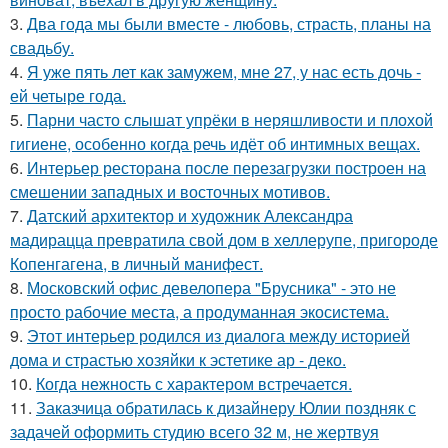
3.
Два года мы были вместе - любовь, страсть, планы на
свадьбу.
4.
Я уже пять лет как замужем, мне 27, у нас есть дочь -
ей четыре года.
5.
Парни часто слышат упрёки в неряшливости и плохой
гигиене, особенно когда речь идёт об интимных вещах.
6.
Интерьер ресторана после перезагрузки построен на
смешении западных и восточных мотивов.
7.
Датский архитектор и художник Александра
мадирацца превратила свой дом в хеллерупе, пригороде
Копенгагена, в личный манифест.
8.
Московский офис девелопера "Брусника" - это не
просто рабочие места, а продуманная экосистема.
9.
Этот интерьер родился из диалога между историей
дома и страстью хозяйки к эстетике ар - деко.
10.
Когда нежность с характером встречается.
11.
Заказчица обратилась к дизайнеру Юлии поздняк с
задачей оформить студию всего 32 м, не жертвуя