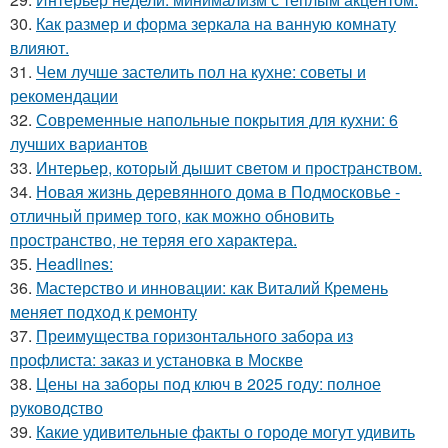
30.
Как размер и форма зеркала на ванную комнату
влияют.
31.
Чем лучше застелить пол на кухне: советы и
рекомендации
32.
Современные напольные покрытия для кухни: 6
лучших вариантов
33.
Интерьер, который дышит светом и пространством.
34.
Новая жизнь деревянного дома в Подмосковье -
отличный пример того, как можно обновить
пространство, не теряя его характера.
35.
Headlines:
36.
Мастерство и инновации: как Виталий Кремень
меняет подход к ремонту
37.
Преимущества горизонтального забора из
профлиста: заказ и установка в Москве
38.
Цены на заборы под ключ в 2025 году: полное
руководство
39.
Какие удивительные факты о городе могут удивить