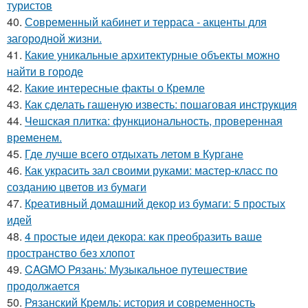
туристов
40.
Современный кабинет и терраса - акценты для
загородной жизни.
41.
Какие уникальные архитектурные объекты можно
найти в городе
42.
Какие интересные факты о Кремле
43.
Как сделать гашеную известь: пошаговая инструкция
44.
Чешская плитка: функциональность, проверенная
временем.
45.
Где лучше всего отдыхать летом в Кургане
46.
Как украсить зал своими руками: мастер-класс по
созданию цветов из бумаги
47.
Креативный домашний декор из бумаги: 5 простых
идей
48.
4 простые идеи декора: как преобразить ваше
пространство без хлопот
49.
CAGMO Рязань: Музыкальное путешествие
продолжается
50.
Рязанский Кремль: история и современность