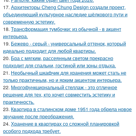
17.
Архитекторы Cheng Chung Design создали проект,
объединяющий культурное наследие шёлкового пути и
современную эстетику.
18.
Трансформация тумбочки: из обычной - в акцент
интерьера.
19.
Бежево - серый - универсальный оттенок, который
идеально подходит для любой квартиры.
20.
Бра с мягким, рассеянным светом прекрасно
подходит для спальни, гостиной или зоны отдыха.
21.
Необычный шкафчик для хранения может стать не
только практичным, но и ярким акцентом интерьера.
22.
Многофункциональный стеллаж - это отличное
решение для тех, кто хочет совместить эстетику и
практичность.
23.
Квартира в сталинском доме 1951 года обрела новое
звучание после преображения.
24.
Хранение в квартирах со сложной планировкой
особого подхода требует.