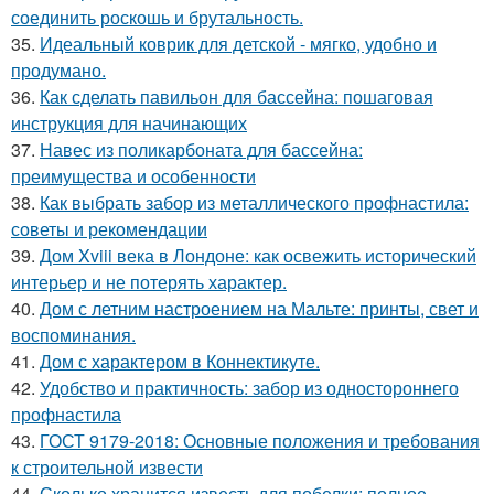
соединить роскошь и брутальность.
35.
Идеальный коврик для детской - мягко, удобно и
продумано.
36.
Как сделать павильон для бассейна: пошаговая
инструкция для начинающих
37.
Навес из поликарбоната для бассейна:
преимущества и особенности
38.
Как выбрать забор из металлического профнастила:
советы и рекомендации
39.
Дом Xviii века в Лондоне: как освежить исторический
интерьер и не потерять характер.
40.
Дом с летним настроением на Мальте: принты, свет и
воспоминания.
41.
Дом с характером в Коннектикуте.
42.
Удобство и практичность: забор из одностороннего
профнастила
43.
ГОСТ 9179-2018: Основные положения и требования
к строительной извести
44.
Сколько хранится известь для побелки: полное