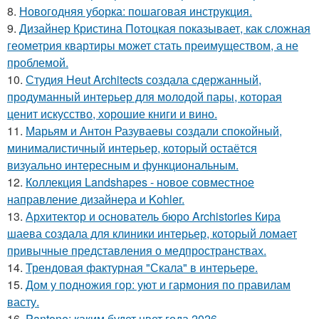
8.
Новогодняя уборка: пошаговая инструкция.
9.
Дизайнер Кристина Потоцкая показывает, как сложная
геометрия квартиры может стать преимуществом, а не
проблемой.
10.
Студия Heut Architects создала сдержанный,
продуманный интерьер для молодой пары, которая
ценит искусство, хорошие книги и вино.
11.
Марьям и Антон Разуваевы создали спокойный,
минималистичный интерьер, который остаётся
визуально интересным и функциональным.
12.
Коллекция Landshapes - новое совместное
направление дизайнера и Kohler.
13.
Архитектор и основатель бюро Archistories Кира
шаева создала для клиники интерьер, который ломает
привычные представления о медпространствах.
14.
Трендовая фактурная "Скала" в интерьере.
15.
Дом у подножия гор: уют и гармония по правилам
васту.
16.
Pantone: каким будет цвет года 2026.