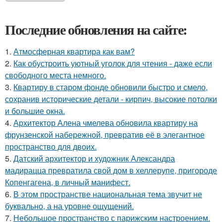
Последние обновления на сайте:
1.
Атмосферная квартира как вам?
2.
Как обустроить уютный уголок для чтения - даже если
свободного места немного.
3.
Квартиру в старом фонде обновили быстро и смело,
сохранив исторические детали - кирпич, высокие потолки
и большие окна.
4.
Архитектор Алена чмелева обновила квартиру на
фрунзенской набережной, превратив её в элегантное
пространство для двоих.
5.
Датский архитектор и художник Александра
мадирацца превратила свой дом в хеллерупе, пригороде
Копенгагена, в личный манифест.
6.
В этом пространстве национальная тема звучит не
буквально, а на уровне ощущений.
7.
Небольшое пространство с парижским настроением.