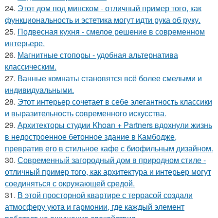
24.
Этот дом под минском - отличный пример того, как
функциональность и эстетика могут идти рука об руку.
25.
Подвесная кухня - смелое решение в современном
интерьере.
26.
Магнитные стопоры - удобная альтернатива
классическим.
27.
Ванные комнаты становятся всё более смелыми и
индивидуальными.
28.
Этот интерьер сочетает в себе элегантность классики
и выразительность современного искусства.
29.
Архитекторы студии Khoan + Partners вдохнули жизнь
в недостроенное бетонное здание в Камбодже,
превратив его в стильное кафе с биофильным дизайном.
30.
Современный загородный дом в природном стиле -
отличный пример того, как архитектура и интерьер могут
соединяться с окружающей средой.
31.
В этой просторной квартире с террасой создали
атмосферу уюта и гармонии, где каждый элемент