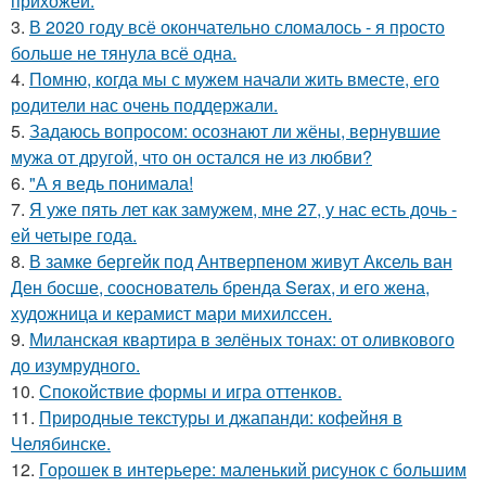
прихожей.
3.
В 2020 году всё окончательно сломалось - я просто
больше не тянула всё одна.
4.
Помню, когда мы с мужем начали жить вместе, его
родители нас очень поддержали.
5.
Задаюсь вопросом: осознают ли жёны, вернувшие
мужа от другой, что он остался не из любви?
6.
"А я ведь понимала!
7.
Я уже пять лет как замужем, мне 27, у нас есть дочь -
ей четыре года.
8.
В замке бергейк под Антверпеном живут Аксель ван
Ден босше, сооснователь бренда Serax, и его жена,
художница и керамист мари михилссен.
9.
Миланская квартира в зелёных тонах: от оливкового
до изумрудного.
10.
Спокойствие формы и игра оттенков.
11.
Природные текстуры и джапанди: кофейня в
Челябинске.
12.
Горошек в интерьере: маленький рисунок с большим