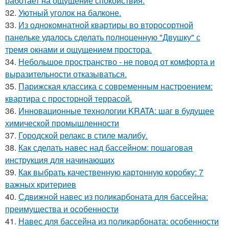
работает на ощущение спокойствия.
32.
Уютный уголок на балконе.
33.
Из однокомнатной квартиры во второсортной
панельке удалось сделать полноценную "Двушку" с
тремя окнами и ощущением простора.
34.
Небольшое пространство - не повод от комфорта и
выразительности отказываться.
35.
Парижская классика с современным настроением:
квартира с просторной террасой.
36.
Инновационные технологии KRATA: шаг в будущее
химической промышленности
37.
Городской релакс в стиле малибу.
38.
Как сделать навес над бассейном: пошаговая
инструкция для начинающих
39.
Как выбрать качественную картонную коробку: 7
важных критериев
40.
Сдвижной навес из поликарбоната для бассейна:
преимущества и особенности
41.
Навес для бассейна из поликарбоната: особенности