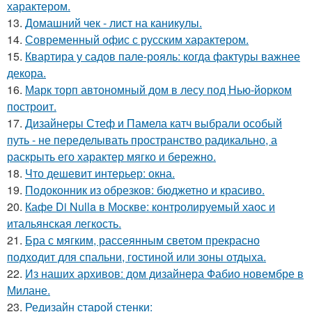
характером.
13.
Домашний чек - лист на каникулы.
14.
Современный офис с русским характером.
15.
Квартира у садов пале-рояль: когда фактуры важнее
декора.
16.
Марк торп автономный дом в лесу под Нью-йорком
построит.
17.
Дизайнеры Стеф и Памела катч выбрали особый
путь - не переделывать пространство радикально, а
раскрыть его характер мягко и бережно.
18.
Что дешевит интерьер: окна.
19.
Подоконник из обрезков: бюджетно и красиво.
20.
Кафе Di Nulla в Москве: контролируемый хаос и
итальянская легкость.
21.
Бра с мягким, рассеянным светом прекрасно
подходит для спальни, гостиной или зоны отдыха.
22.
Из наших архивов: дом дизайнера Фабио новембре в
Милане.
23.
Редизайн старой стенки: