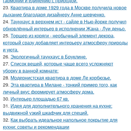
гармонии и единению с природой.
23.
Квартира в доме 1929 года в Москве получила новое
дыхание благодаря дизайнеру Анне шевченко.
24.
Таунхаус в верхнем ист - сайде в Нью-йорке получил
обновлённый интерьер в исполнении Жана - Луи деньо.
25.
Торшер из коряги - необычный элемент декора,
который сразу добавляет интерьеру атмосферу природы
и уюта.
26.
Экологичный таунхаус в Бруклине.
27.
Список вещей, которые чаще всего усложняют
уборку в ванной комнате:
28.
Модернистская квартира в доме Ле корбюзье.
29.
Эта квартира в Милане - тонкий пример того, как
личный вкус формирует атмосферу дома.
30.
Интерьер площадью 67 кв.
31.
Идея для дополнительного хранения на кухне:
выдвижной узкий шкафчик для специй.
32.
Как выбрать идеальное напольное покрытие для
кухни: советы и рекомендации