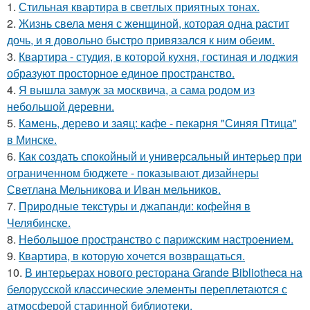
1.
Стильная квартира в светлых приятных тонах.
2.
Жизнь свела меня с женщиной, которая одна растит
дочь, и я довольно быстро привязался к ним обеим.
3.
Квартира - студия, в которой кухня, гостиная и лоджия
образуют просторное единое пространство.
4.
Я вышла замуж за москвича, а сама родом из
небольшой деревни.
5.
Камень, дерево и заяц: кафе - пекарня "Синяя Птица"
в Минске.
6.
Как создать спокойный и универсальный интерьер при
ограниченном бюджете - показывают дизайнеры
Светлана Мельникова и Иван мельников.
7.
Природные текстуры и джапанди: кофейня в
Челябинске.
8.
Небольшое пространство с парижским настроением.
9.
Квартира, в которую хочется возвращаться.
10.
В интерьерах нового ресторана Grande Bibliotheca на
белорусской классические элементы переплетаются с
атмосферой старинной библиотеки.