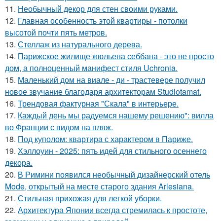
11.
Необычный декор для стен своими руками.
12.
Главная особенность этой квартиры - потолки
высотой почти пять метров.
13.
Стеллаж из натурального дерева.
14.
Парижское жилище жюльена себбана - это не просто
дом, а полноценный манифест стиля Uchronia.
15.
Маленький дом на виале - ди - трастевере получил
новое звучание благодаря архитекторам Studiotamat.
16.
Трендовая фактурная "Скала" в интерьере.
17.
Каждый день мы радуемся нашему решению": вилла
во Франции с видом на пляж.
18.
Под куполом: квартира с характером в Париже.
19.
Хэллоуин - 2025: пять идей для стильного осеннего
декора.
20.
В Римини появился необычный дизайнерский отель
Mode, открытый на месте старого здания Arlesiana.
21.
Стильная прихожая для легкой уборки.
22.
Архитектура Японии всегда стремилась к простоте,