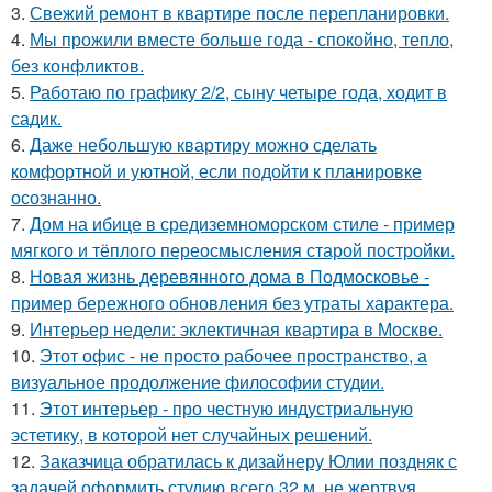
3.
Свежий ремонт в квартире после перепланировки.
4.
Мы прожили вместе больше года - спокойно, тепло,
без конфликтов.
5.
Работаю по графику 2/2, сыну четыре года, ходит в
садик.
6.
Даже небольшую квартиру можно сделать
комфортной и уютной, если подойти к планировке
осознанно.
7.
Дом на ибице в средиземноморском стиле - пример
мягкого и тёплого переосмысления старой постройки.
8.
Новая жизнь деревянного дома в Подмосковье -
пример бережного обновления без утраты характера.
9.
Интерьер недели: эклектичная квартира в Москве.
10.
Этот офис - не просто рабочее пространство, а
визуальное продолжение философии студии.
11.
Этот интерьер - про честную индустриальную
эстетику, в которой нет случайных решений.
12.
Заказчица обратилась к дизайнеру Юлии поздняк с
задачей оформить студию всего 32 м, не жертвуя