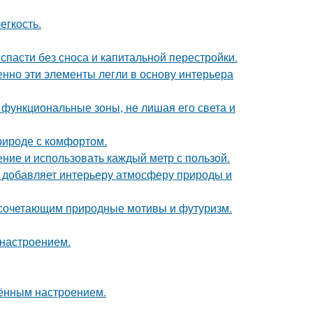
егкость.
спасти без сноса и капитальной перестройки.
нно эти элементы легли в основу интерьера
 функциональные зоны, не лишая его света и
природе с комфортом.
ение и использовать каждый метр с пользой.
у добавляет интерьеру атмосферу природы и
 сочетающим природные мотивы и футуризм.
 настроением.
чённым настроением.