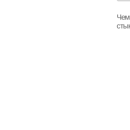
Чем
сты