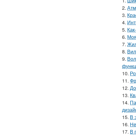
1.
Шик
2.
Атм
3.
Кра
4.
Инт
5.
Как
6.
Моя
7.
Жил
8.
Вил
9.
Вол
функц
10.
Ро
11.
Фр
12.
До
13.
Кв
14.
Па
дизай
15.
В 
16.
Не
17.
В 