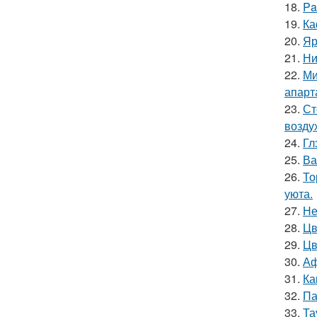
18.
Pa
19.
Ка
20.
Яр
21.
Ни
22.
Ми
апарт
23.
Ст
возду
24.
Гл
25.
Ва
26.
То
уюта.
27.
Не
28.
Цв
29.
Цв
30.
Аф
31.
Ка
32.
Па
33.
Та