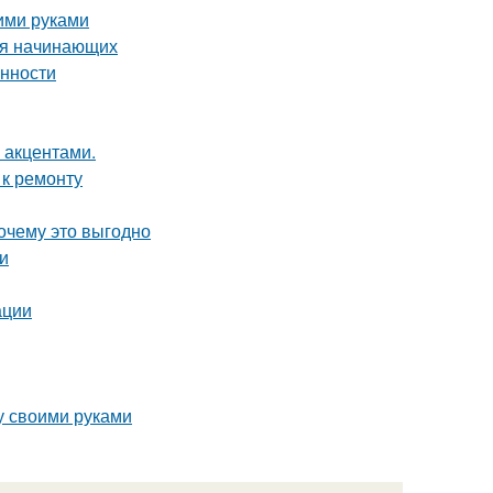
оими руками
для начинающих
енности
 акцентами.
 к ремонту
почему это выгодно
и
ации
у своими руками