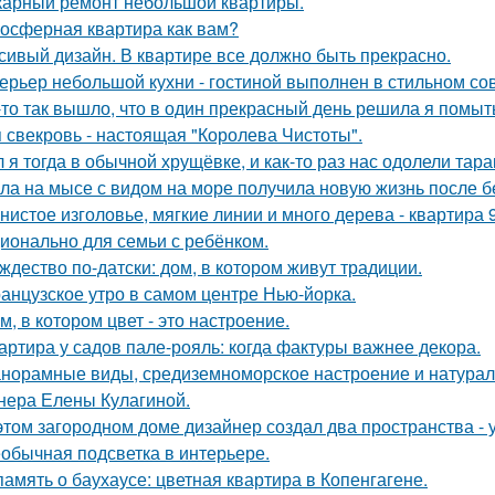
арный ремонт небольшой квартиры.
осферная квартира как вам?
сивый дизайн. В квартире все должно быть прекрасно.
ерьер небольшой кухни - гостиной выполнен в стильном со
-то так вышло, что в один прекрасный день решила я помыть
 свекровь - настоящая "Королева Чистоты".
 я тогда в обычной хрущёвке, и как-то раз нас одолели тара
ла на мысе с видом на море получила новую жизнь после 
нистое изголовье, мягкие линии и много дерева - квартира
ионально для семьи с ребёнком.
ждество по-датски: дом, в котором живут традиции.
анцузское утро в самом центре Нью-йорка.
м, в котором цвет - это настроение.
артира у садов пале-рояль: когда фактуры важнее декора.
норамные виды, средиземноморское настроение и натурал
нера Елены Кулагиной.
этом загородном доме дизайнер создал два пространства -
обычная подсветка в интерьере.
память о баухаусе: цветная квартира в Копенгагене.