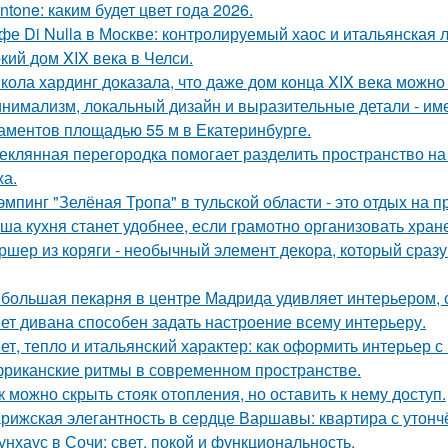
ntone: каким будет цвет года 2026.
фе Di Nulla в Москве: контролируемый хаос и итальянская л
кий дом XIX века в Челси.
кола хардинг доказала, что даже дом конца XIX века можно 
нимализм, локальный дизайн и выразительные детали - име
аментов площадью 55 м в Екатеринбурге.
еклянная перегородка помогает разделить пространство на
ха.
эмпинг "Зелёная Тропа" в тульской области - это отдых на 
ша кухня станет удобнее, если грамотно организовать хран
ршер из коряги - необычный элемент декора, который сраз
большая пекарня в центре Мадрида удивляет интерьером,
ет дивана способен задать настроение всему интерьеру.
ет, тепло и итальянский характер: как оформить интерьер с
риканские ритмы в современном пространстве.
к можно скрыть стояк отопления, но оставить к нему доступ.
рижская элегантность в сердце Варшавы: квартира с утон
унхаус в Сочи: свет, покой и функциональность.