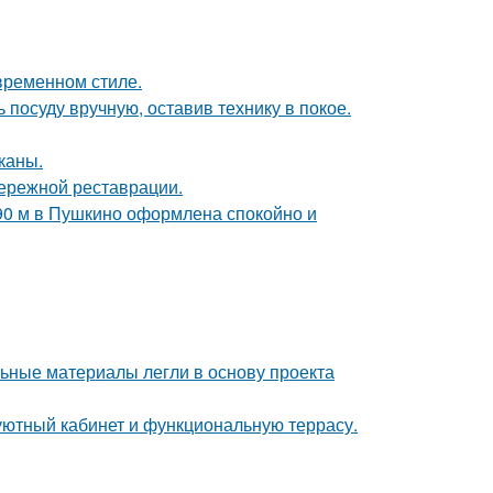
временном стиле.
 посуду вручную, оставив технику в покое.
каны.
бережной реставрации.
 90 м в Пушкино оформлена спокойно и
ьные материалы легли в основу проекта
 уютный кабинет и функциональную террасу.