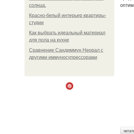
оптим
солнца.
Красно-белый интерьер квартиры-
студии
Как выбрать идеальный материал
для пола на кухне
Сравнение Сандиммун Неорал с
другими иммуносупрессорами
читат