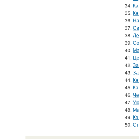
34.
Ка
35.
Ка
36.
На
37.
Св
38.
Де
39.
Со
40.
Ма
41.
Це
42.
За
43.
За
44.
Ка
45.
Ка
46.
Че
47.
Ую
48.
Ма
49.
Ка
50.
Ст