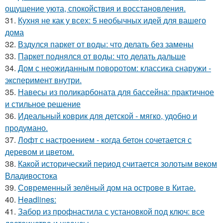
ощущение уюта, спокойствия и восстановления.
31.
Кухня не как у всех: 5 необычных идей для вашего
дома
32.
Вздулся паркет от воды: что делать без замены
33.
Паркет поднялся от воды: что делать дальше
34.
Дом с неожиданным поворотом: классика снаружи -
эксперимент внутри.
35.
Навесы из поликарбоната для бассейна: практичное
и стильное решение
36.
Идеальный коврик для детской - мягко, удобно и
продумано.
37.
Лофт с настроением - когда бетон сочетается с
деревом и цветом.
38.
Какой исторический период считается золотым веком
Владивостока
39.
Современный зелёный дом на острове в Китае.
40.
Headlines:
41.
Забор из профнастила с установкой под ключ: все