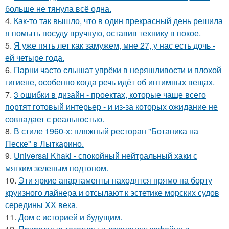
больше не тянула всё одна.
4.
Как-то так вышло, что в один прекрасный день решила
я помыть посуду вручную, оставив технику в покое.
5.
Я уже пять лет как замужем, мне 27, у нас есть дочь -
ей четыре года.
6.
Парни часто слышат упрёки в неряшливости и плохой
гигиене, особенно когда речь идёт об интимных вещах.
7.
3 ошибки в дизайн - проектах, которые чаще всего
портят готовый интерьер - и из-за которых ожидание не
совпадает с реальностью.
8.
В стиле 1960-х: пляжный ресторан "Ботаника на
Песке" в Лыткарино.
9.
Universal Khaki - спокойный нейтральный хаки с
мягким зеленым подтоном.
10.
Эти яркие апартаменты находятся прямо на борту
круизного лайнера и отсылают к эстетике морских судов
середины XX века.
11.
Дом с историей и будущим.