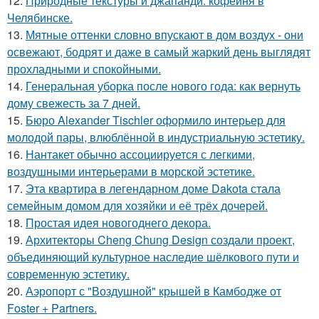
12.
Природные текстуры и джапанди: кофейня в
Челябинске.
13.
Мятные оттенки словно впускают в дом воздух - они
освежают, бодрят и даже в самый жаркий день выглядят
прохладными и спокойными.
14.
Генеральная уборка после нового года: как вернуть
дому свежесть за 7 дней.
15.
Бюро Alexander Tischler оформило интерьер для
молодой пары, влюблённой в индустриальную эстетику.
16.
Нантакет обычно ассоциируется с легкими,
воздушными интерьерами в морской эстетике.
17.
Эта квартира в легендарном доме Dakota стала
семейным домом для хозяйки и её трёх дочерей.
18.
Простая идея новогоднего декора.
19.
Архитекторы Cheng Chung Design создали проект,
объединяющий культурное наследие шёлкового пути и
современную эстетику.
20.
Аэропорт с "Воздушной" крышей в Камбодже от
Foster + Partners.