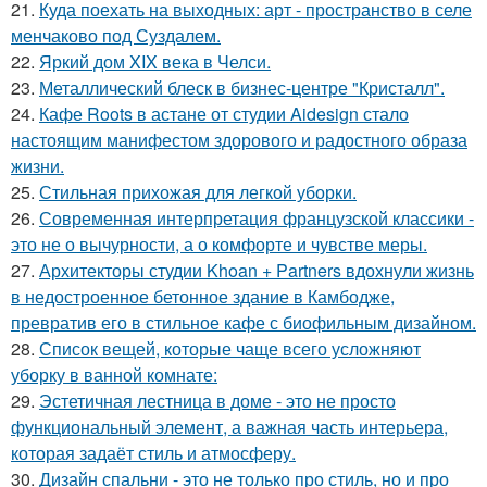
21.
Куда поехать на выходных: арт - пространство в селе
менчаково под Суздалем.
22.
Яркий дом XIX века в Челси.
23.
Металлический блеск в бизнес-центре "Кристалл".
24.
Кафе Roots в астане от студии Aidesign стало
настоящим манифестом здорового и радостного образа
жизни.
25.
Стильная прихожая для легкой уборки.
26.
Современная интерпретация французской классики -
это не о вычурности, а о комфорте и чувстве меры.
27.
Архитекторы студии Khoan + Partners вдохнули жизнь
в недостроенное бетонное здание в Камбодже,
превратив его в стильное кафе с биофильным дизайном.
28.
Список вещей, которые чаще всего усложняют
уборку в ванной комнате:
29.
Эстетичная лестница в доме - это не просто
функциональный элемент, а важная часть интерьера,
которая задаёт стиль и атмосферу.
30.
Дизайн спальни - это не только про стиль, но и про