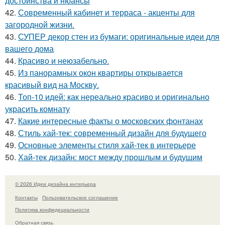
достоинства и нюансы
42.
Современный кабинет и терраса - акценты для
загородной жизни.
43.
СУПЕР декор стен из бумаги: оригинальные идеи для
вашего дома
44.
Красиво и неюзабельно.
45.
Из панорамных окон квартиры открывается
красивый вид на Москву.
46.
Топ-10 идей: как нереально красиво и оригинально
украсить комнату
47.
Какие интересные факты о московских фонтанах
48.
Стиль хай-тек: современный дизайн для будущего
49.
Основные элементы стиля хай-тек в интерьере
50.
Хай-тек дизайн: мост между прошлым и будущим
© 2026 Идеи дизайна интерьера
Контакты
Пользовательское соглашение
Политика конфидециальности
Обратная связь