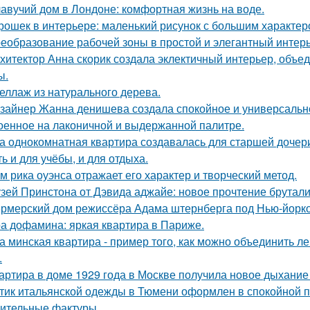
авучий дом в Лондоне: комфортная жизнь на воде.
рошек в интерьере: маленький рисунок с большим характер
еобразование рабочей зоны в простой и элегантный интерь
хитектор Анна скорик создала эклектичный интерьер, объ
ы.
еллаж из натурального дерева.
зайнер Жанна денишева создала спокойное и универсально
оенное на лаконичной и выдержанной палитре.
а однокомнатная квартира создавалась для старшей дочери
ь и для учёбы, и для отдыха.
м рика оуэнса отражает его характер и творческий метод.
зей Принстона от Дэвида аджайе: новое прочтение брутали
рмерский дом режиссёра Адама штернберга под Нью-йорк
а дофамина: яркая квартира в Париже.
а минская квартира - пример того, как можно объединить л
.
артира в доме 1929 года в Москве получила новое дыхание
тик итальянской одежды в Тюмени оформлен в спокойной п
ительные фактуры.