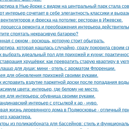
артира в Нью-йорке с видом на центральный парк стала с
от интерьер сочетает в себе элегантность классики и выраз
 вентиляторов и фреска на потолке: ресторан в Ижевске.
 процесса ремонта и преображения интерьера действитель
тите спрятать некрасивую батарею?
нная с окном - роскошь, которую стоит обыграть.
артира, которая нашлась случайно, сразу покорила своим с
к выбрать идеальный пол для прихожей и кухни: практичнос
ставрация хрущёвки: как превратить старую квартиру в уют
лаццо для души: мини - отель с ароматом Флоренции.
ея для обновления прихожей своими руками.
к исправить вздутие паркетной доски после попадания вод
ксимум цвета: интерьер, где белому не место.
ея для интерьера: обувница своими руками.
андинавский интерьер с отсылкой к ар - нуво.
вая жизнь деревянного дома в Подмосковье - отличный при
 его характера.
тры из поликарбоната для бассейнов: стиль и функциональ