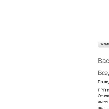
читат
Вас
Все,
По ви
PPR и
Основ
имеет
водос