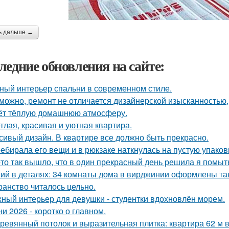
ь дальше →
ледние обновления на сайте:
ный интерьер спальни в современном стиле.
можно, ремонт не отличается дизайнерской изысканностью, 
ёт тёплую домашнюю атмосферу.
тлая, красивая и уютная квартира.
сивый дизайн. В квартире все должно быть прекрасно.
ебирала его вещи и в рюкзаке наткнулась на пустую упаковку
-то так вышло, что в один прекрасный день решила я помыть
ий в деталях: 34 комнаты дома в вирджинии оформлены так,
ранство читалось цельно.
ный интерьер для девушки - студентки вдохновлён морем.
ни 2026 - коротко о главном.
ревянный потолок и выразительная плитка: квартира 62 м в