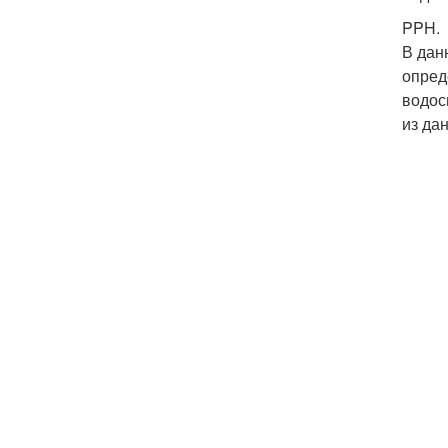
PPH.
В дан
опред
водос
из да