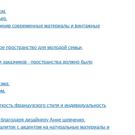
ом.
ер.
единив современные материалы и винтажные
е пространство для молодой семьи,
 заказчиков - пространства должно было
зма.
ом.
егкость французского стиля и индивидуальность
 благодаря дизайнеру Анне шевченко.
алитре с акцентом на натуральные материалы и