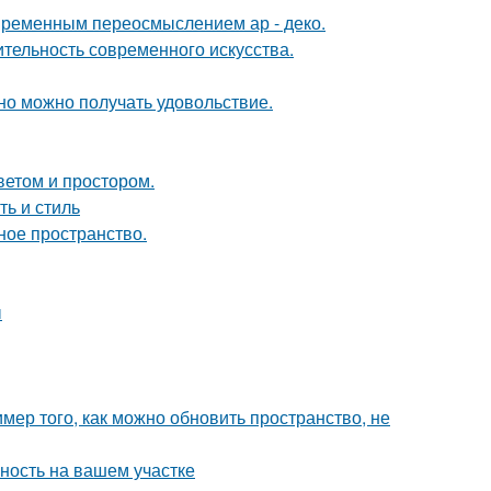
овременным переосмыслением ар - деко.
ительность современного искусства.
но можно получать удовольствие.
ветом и простором.
ть и стиль
ное пространство.
ы
мер того, как можно обновить пространство, не
ность на вашем участке