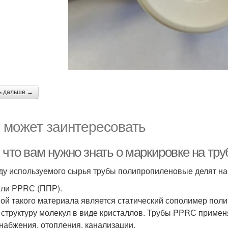
ь дальше →
 может заинтересовать
 что вам нужно знать о маркировке на тр
ду используемого сырья трубы полипропиленовые делят на
ли PPRС (ППР).
ой такого материала является статический сополимер пол
 структуру молекул в виде кристаллов. Трубы PPRС примен
набжения, отопления, канализации.