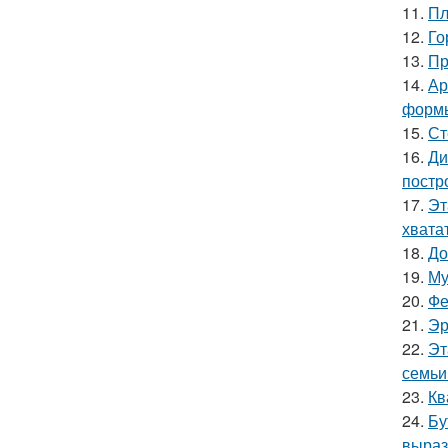
11.
Пл
12.
Го
13.
Пр
14.
Ар
форм
15.
Ст
16.
Ди
постр
17.
Эт
хватат
18.
До
19.
Му
20.
Фе
21.
Эр
22.
Эт
семьи
23.
Кв
24.
Бу
выраз