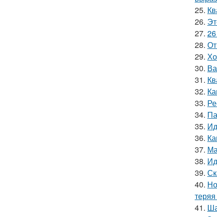
25.
Кв
26.
Эт
27.
26
28.
От
29.
Хо
30.
Ва
31.
Кв
32.
Ка
33.
Ре
34.
Па
35.
Ид
36.
Ка
37.
Ма
38.
Ид
39.
Ск
40.
Но
теряя
41.
Ша