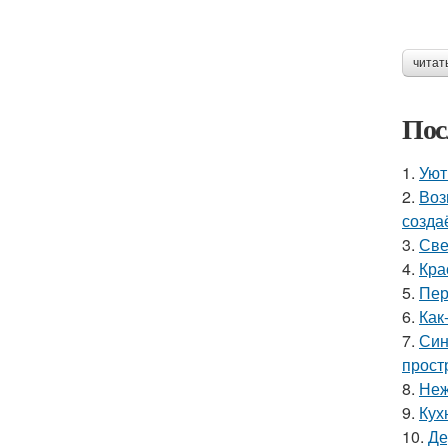
читат
Пос
1.
Уют
2.
Воз
созда
3.
Све
4.
Кра
5.
Пер
6.
Как
7.
Син
прост
8.
Неж
9.
Кух
10.
Де