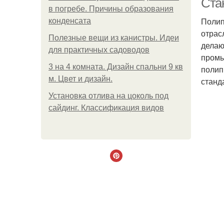
Ста
в погребе. Причины образования
Полип
конденсата
отрас
Полезные вещи из канистры. Идеи
делаю
для практичных садоводов
промы
3 на 4 комната. Дизайн спальни 9 кв
полип
м. Цвет и дизайн.
станд
Установка отлива на цоколь под
сайдинг. Классификация видов