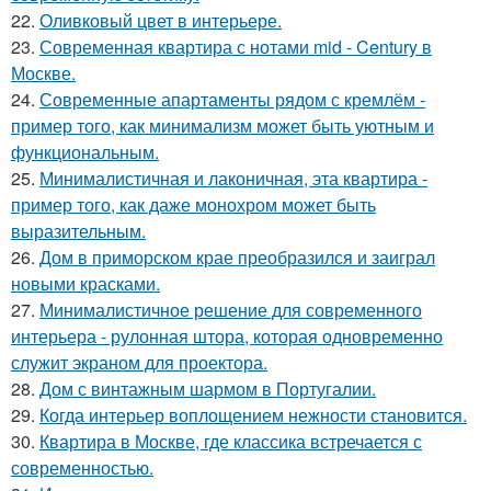
22.
Оливковый цвет в интерьере.
23.
Современная квартира с нотами mid - Century в
Москве.
24.
Современные апартаменты рядом с кремлём -
пример того, как минимализм может быть уютным и
функциональным.
25.
Минималистичная и лаконичная, эта квартира -
пример того, как даже монохром может быть
выразительным.
26.
Дом в приморском крае преобразился и заиграл
новыми красками.
27.
Минималистичное решение для современного
интерьера - рулонная штора, которая одновременно
служит экраном для проектора.
28.
Дом с винтажным шармом в Португалии.
29.
Когда интерьер воплощением нежности становится.
30.
Квартира в Москве, где классика встречается с
современностью.