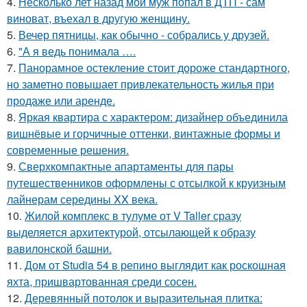
4.
Несколько лет назад мой муж попал в ДТП - сам
виноват, въехал в другую женщину.
5.
Вечер пятницы, как обычно - собрались у друзей.
6.
"А я ведь понимала ….
7.
Панорамное остекление стоит дороже стандартного,
но заметно повышает привлекательность жилья при
продаже или аренде.
8.
Яркая квартира с характером: дизайнер объединила
вишнёвые и горчичные оттенки, винтажные формы и
современные решения.
9.
Сверхкомпактные апартаменты для пары
путешественников оформлены с отсылкой к круизным
лайнерам середины XX века.
10.
Жилой комплекс в тулуме от V Taller сразу
выделяется архитектурой, отсылающей к образу
вавилонской башни.
11.
Дом от Studia 54 в репино выглядит как роскошная
яхта, пришвартованная среди сосен.
12.
Деревянный потолок и выразительная плитка: