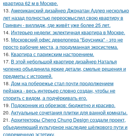
квартира 62 м в Москве.
13.
Американский дизайнер Джонатан Адлер несколько
лет назад полностью переосмыслил свою квартиру в
Гринвич - виллидж, где живёт уже более 25 лет.
14.
Интерьер недели: эклектичная квартира в Москве.
15.
Московский офис девелопера "Брусника" - это не
просто рабочие места, а продуманная экосистема.
16.
Квартира с парижским настроением.
17.
В этой небольшой квартире дизайнер Наталья
чопенко объединила яркие детали, смелые решения и
предметы с историей.
18.
Дом на побережье стал почти продолжением
пейзажа - весь интерьер словно создан, чтобы не
спорить с видом, а подчёркивать его.
19.
Подоконник из обрезков: бюджетно и красиво.
20.
Актуальные сочетания плитки для ванной комнаты.
21.
Архитекторы Cheng Chung Design создали проект,
объединяющий культурное наследие шёлкового пути и
современную эстетику.