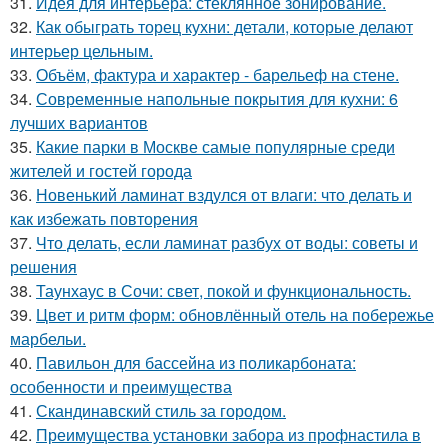
31.
Идея для интерьера: стеклянное зонирование.
32.
Как обыграть торец кухни: детали, которые делают
интерьер цельным.
33.
Объём, фактура и характер - барельеф на стене.
34.
Современные напольные покрытия для кухни: 6
лучших вариантов
35.
Какие парки в Москве самые популярные среди
жителей и гостей города
36.
Новенький ламинат вздулся от влаги: что делать и
как избежать повторения
37.
Что делать, если ламинат разбух от воды: советы и
решения
38.
Таунхаус в Сочи: свет, покой и функциональность.
39.
Цвет и ритм форм: обновлённый отель на побережье
марбельи.
40.
Павильон для бассейна из поликарбоната:
особенности и преимущества
41.
Скандинавский стиль за городом.
42.
Преимущества установки забора из профнастила в