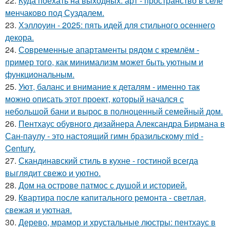
22.
Куда поехать на выходных: арт - пространство в селе
менчаково под Суздалем.
23.
Хэллоуин - 2025: пять идей для стильного осеннего
декора.
24.
Современные апартаменты рядом с кремлём -
пример того, как минимализм может быть уютным и
функциональным.
25.
Уют, баланс и внимание к деталям - именно так
можно описать этот проект, который начался с
небольшой бани и вырос в полноценный семейный дом.
26.
Пентхаус обувного дизайнера Александра Бирмана в
Сан-паулу - это настоящий гимн бразильскому mid -
Century.
27.
Скандинавский стиль в кухне - гостиной всегда
выглядит свежо и уютно.
28.
Дом на острове патмос с душой и историей.
29.
Квартира после капитального ремонта - светлая,
свежая и уютная.
30.
Дерево, мрамор и хрустальные люстры: пентхаус в