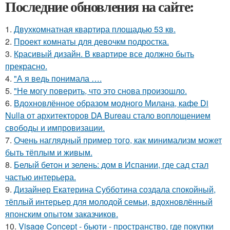
Последние обновления на сайте:
1.
Двухкомнатная квартира площадью 53 кв.
2.
Проект комнаты для девочкм подростка.
3.
Красивый дизайн. В квартире все должно быть
прекрасно.
4.
"А я ведь понимала ….
5.
"Не могу поверить, что это снова произошло.
6.
Вдохновлённое образом модного Милана, кафе Di
Nulla от архитекторов DA Bureau стало воплощением
свободы и импровизации.
7.
Очень наглядный пример того, как минимализм может
быть тёплым и живым.
8.
Белый бетон и зелень: дом в Испании, где сад стал
частью интерьера.
9.
Дизайнер Екатерина Субботина создала спокойный,
тёплый интерьер для молодой семьи, вдохновлённый
японским опытом заказчиков.
10.
Visage Concept - бьюти - пространство, где покупки