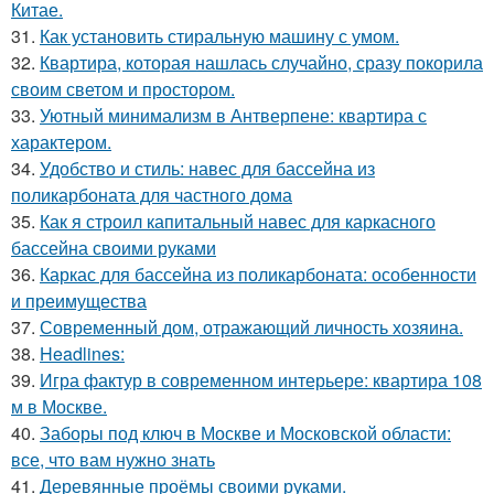
Китае.
31.
Как установить стиральную машину с умом.
32.
Квартира, которая нашлась случайно, сразу покорила
своим светом и простором.
33.
Уютный минимализм в Антверпене: квартира с
характером.
34.
Удобство и стиль: навес для бассейна из
поликарбоната для частного дома
35.
Как я строил капитальный навес для каркасного
бассейна своими руками
36.
Каркас для бассейна из поликарбоната: особенности
и преимущества
37.
Современный дом, отражающий личность хозяина.
38.
Headlines:
39.
Игра фактур в современном интерьере: квартира 108
м в Москве.
40.
Заборы под ключ в Москве и Московской области:
все, что вам нужно знать
41.
Деревянные проёмы своими руками.