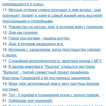
превращаются в отдых.
11.
Мятные оттенки словно впускают в дом воздух - они
освежают, бодрят и даже в самый жаркий день выглядят
прохладными и спокойными.
12.
Рождество по-датски: дом, в котором живут традиции.
13.
Дом как галерея.
14.
Город под ногами - тишина внутри.
15.
Дом, в котором разрешено всё.
16.
Интерьер с характером: когда пространство говорит
о людях.
17.
Спокойная интеллигентность: квартира рядом с МГУ.
18.
В жилом комплексе "Ньютон" открылся ресторан
"Balance" - третий совместный проект дизайнера
Кристины Горшковой и её постоянных заказчиков.
19.
Марк торп автономный дом в лесу под Нью-йорком
построит.
20.
Топ - 3 ошибки в планировке кухни с полуостровом.
21.
Лайфхаки для прихожей.