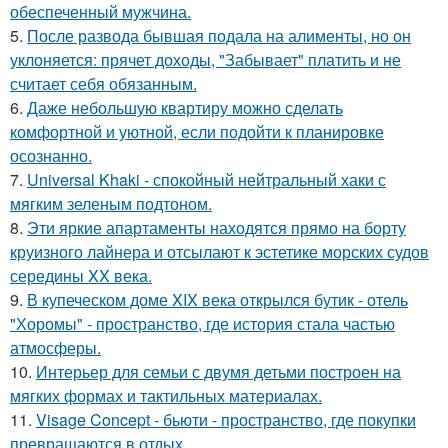
обеспеченный мужчина.
5.
После развода бывшая подала на алименты, но он
уклоняется: прячет доходы, "Забывает" платить и не
считает себя обязанным.
6.
Даже небольшую квартиру можно сделать
комфортной и уютной, если подойти к планировке
осознанно.
7.
Universal Khaki - спокойный нейтральный хаки с
мягким зеленым подтоном.
8.
Эти яркие апартаменты находятся прямо на борту
круизного лайнера и отсылают к эстетике морских судов
середины XX века.
9.
В купеческом доме XIX века открылся бутик - отель
"Хоромы" - пространство, где история стала частью
атмосферы.
10.
Интерьер для семьи с двумя детьми построен на
мягких формах и тактильных материалах.
11.
Visage Concept - бьюти - пространство, где покупки
превращаются в отдых.