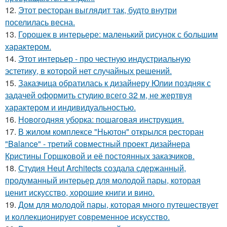
12.
Этот ресторан выглядит так, будто внутри
поселилась весна.
13.
Горошек в интерьере: маленький рисунок с большим
характером.
14.
Этот интерьер - про честную индустриальную
эстетику, в которой нет случайных решений.
15.
Заказчица обратилась к дизайнеру Юлии поздняк с
задачей оформить студию всего 32 м, не жертвуя
характером и индивидуальностью.
16.
Новогодняя уборка: пошаговая инструкция.
17.
В жилом комплексе "Ньютон" открылся ресторан
"Balance" - третий совместный проект дизайнера
Кристины Горшковой и её постоянных заказчиков.
18.
Студия Heut Architects создала сдержанный,
продуманный интерьер для молодой пары, которая
ценит искусство, хорошие книги и вино.
19.
Дом для молодой пары, которая много путешествует
и коллекционирует современное искусство.