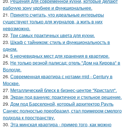
20.
Решения для современной кухни, которые делают
рабочую зону удобнее и функциональнее.
21.
Принято считать, что идеальные интерьеры
существуют только для журналов, а жить в них
невозможно.
22.
Три самых практичных цвета для кухни.
23.
Шкаф с тайником: стиль и функциональность в
одном.
24.
5 неочевидных мест для хранения в квартире.
25.
Не только резной палисад: отель "Дом на Кирова" в
Вологде.
26.
Современная квартира с нотами mid - Century в
Москве.
27.
Металлический блеск в бизнес-центре "Кристалл".
28.
Экран под ванную: практичное и стильное решение.
29.
Дом под Барселоной, который архитектор Рауль
Санчес полностью преобразил, стал примером смелого
подхода к пространству.
30.
Эта минская квартира - пример того, как можно