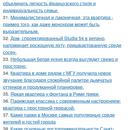
объединить легкость французского стиля и
индивидуальность семьи.
31.
Минималистичная и лаконичная, эта квартира -
пример того, как даже монохром может быть
выразительным.
32.
Дом, спроектированный Studia 54 в репино,
напоминает роскошную яхту, пришвартованную среди
сосен.
33.
Небольшая белая кухня всегда выглядит свежо и
просторно.
34.
Квартира в доме рядом с МГУ получила новое
звучание благодаря спокойной палитре дымчатых
оттенков и продуманной планировке.
35.
Яркая квартира у фонтана в Риме треви.
36.
Парижская классика с современным настроением:
квартира с просторной террасой.
37.
Какие парки в Москве самые популярные среди
жителей и гостей города
38.
Какие основные достопримечательности Санкт-