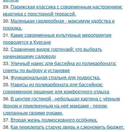
29.
Парижская классика с современным настроением:
квартира с просторной террасой.
30.
Маленькая гардеробная - максимум удобства и
порядка.
31.
Какие современные культурные мероприятия
проводятся в Кургане
32.
Сравнение видов гортензий: что выбрать
начинающему садоводу
33.
Уличный навес для бассейна из поликарбоната:
советы по выбору и установке
34.
Функциональная спальня для подростка.
35.
Навесы из поликарбоната для бассейнов:
современное решение для комфортного отдыха
36.
В центре гостиной - небольшая картина с чёрным
фоном и приклеенным на неё макраме - пером,
сделанным своими руками.
37.
Вторая жизнь подмосковного особняка.
38.
Как переделать старую дверь и сэкономить бюджет.