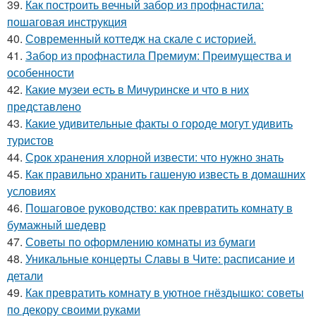
39.
Как построить вечный забор из профнастила:
пошаговая инструкция
40.
Современный коттедж на скале с историей.
41.
Забор из профнастила Премиум: Преимущества и
особенности
42.
Какие музеи есть в Мичуринске и что в них
представлено
43.
Какие удивительные факты о городе могут удивить
туристов
44.
Срок хранения хлорной извести: что нужно знать
45.
Как правильно хранить гашеную известь в домашних
условиях
46.
Пошаговое руководство: как превратить комнату в
бумажный шедевр
47.
Советы по оформлению комнаты из бумаги
48.
Уникальные концерты Славы в Чите: расписание и
детали
49.
Как превратить комнату в уютное гнёздышко: советы
по декору своими руками