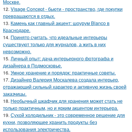
Москве.
12.
Visage Concept - бьюти - пространство, где покупки
превращаются в отдых.
13.
Камень как главный акцент: шоурум Blanco в
Краснодаре.
14.
Принято считать, что идеальные интерьеры
существуют только для журналов, а жить в них
невозможно.
15.
Личный опыт: дача интерьерного фотографа и
дизайнера в Подмосковье.
16.
Умное хранение и порядок: практичные советы.
17.
Дизайнер Валерия Москалева создала интерьер,
отражающий сильный характер и активную жизнь своей
заказчицы.
18.
Необычный шкафчик для хранения может стать не
только практичным, но и ярким акцентом интерьера.
19.
Сухой холодильник - это современное решение для
кухни, позволяющее хранить продукты без
использования электричества.