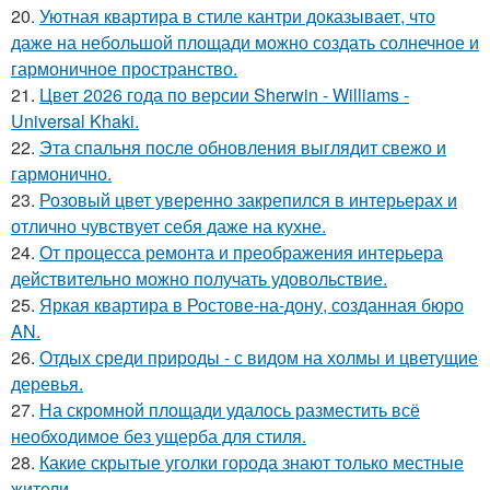
20.
Уютная квартира в стиле кантри доказывает, что
даже на небольшой площади можно создать солнечное и
гармоничное пространство.
21.
Цвет 2026 года по версии Sherwin - Williams -
Universal Khaki.
22.
Эта спальня после обновления выглядит свежо и
гармонично.
23.
Розовый цвет уверенно закрепился в интерьерах и
отлично чувствует себя даже на кухне.
24.
От процесса ремонта и преображения интерьера
действительно можно получать удовольствие.
25.
Яркая квартира в Ростове-на-дону, созданная бюро
AN.
26.
Отдых среди природы - с видом на холмы и цветущие
деревья.
27.
На скромной площади удалось разместить всё
необходимое без ущерба для стиля.
28.
Какие скрытые уголки города знают только местные
жители