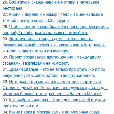
26.
Барнхаус и скандинавские мотивы в интерьере
ресторана.
27.
Кирпич, дерево и мрамор - тёплый минимализм в
темной палитре дома в Мельбурне.
28.
Чтобы внести разнообразие в повседневную рутину,
попробуйте оформить спальню в стиле бохо.
29.
Эстетичная лестница в доме - это не просто
функциональный элемент, а важная часть интерьера,
которая задаёт стиль и атмосферу.
30.
Проект создавался дистанционно - между двумя
странами и взглядами на комфорт.
31.
Дизайн спальни - это не только про стиль, но и про
ощущение уюта, спокойствия и восстановления.
32.
Интерьер этой светлой и элегантной квартиры в
Сталинке дизайнер Анастасия венедчук создавала для
артистки большого театра оперы и балета в Минске.
33.
Как выбрать идеальный пол для прихожей и кухни:
практичность и стиль
34.
Какие парки в Москве самые популярные среди