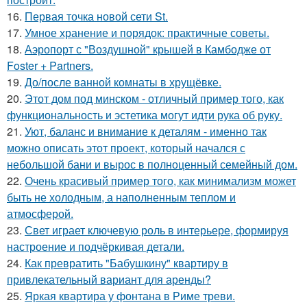
16.
Первая точка новой сети St.
17.
Умное хранение и порядок: практичные советы.
18.
Аэропорт с "Воздушной" крышей в Камбодже от
Foster + Partners.
19.
До/после ванной комнаты в хрущёвке.
20.
Этот дом под минском - отличный пример того, как
функциональность и эстетика могут идти рука об руку.
21.
Уют, баланс и внимание к деталям - именно так
можно описать этот проект, который начался с
небольшой бани и вырос в полноценный семейный дом.
22.
Очень красивый пример того, как минимализм может
быть не холодным, а наполненным теплом и
атмосферой.
23.
Свет играет ключевую роль в интерьере, формируя
настроение и подчёркивая детали.
24.
Как превратить "Бабушкину" квартиру в
привлекательный вариант для аренды?
25.
Яркая квартира у фонтана в Риме треви.