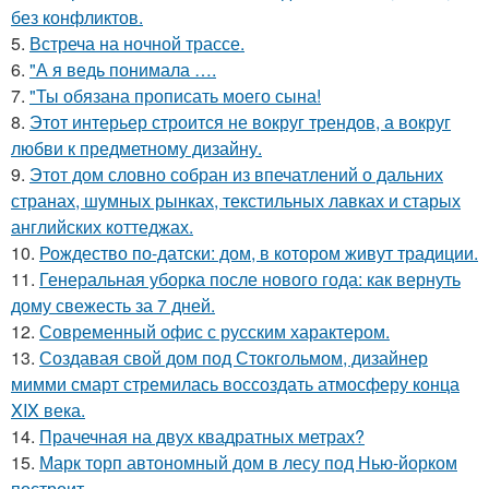
без конфликтов.
5.
Встреча на ночной трассе.
6.
"А я ведь понимала ….
7.
"Ты обязана прописать моего сына!
8.
Этот интерьер строится не вокруг трендов, а вокруг
любви к предметному дизайну.
9.
Этот дом словно собран из впечатлений о дальних
странах, шумных рынках, текстильных лавках и старых
английских коттеджах.
10.
Рождество по-датски: дом, в котором живут традиции.
11.
Генеральная уборка после нового года: как вернуть
дому свежесть за 7 дней.
12.
Современный офис с русским характером.
13.
Создавая свой дом под Стокгольмом, дизайнер
мимми смарт стремилась воссоздать атмосферу конца
XIX века.
14.
Прачечная на двух квадратных метрах?
15.
Марк торп автономный дом в лесу под Нью-йорком
построит.