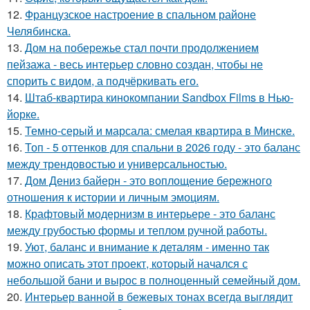
12.
Французское настроение в спальном районе
Челябинска.
13.
Дом на побережье стал почти продолжением
пейзажа - весь интерьер словно создан, чтобы не
спорить с видом, а подчёркивать его.
14.
Штаб-квартира кинокомпании Sandbox Films в Нью-
йорке.
15.
Темно-серый и марсала: смелая квартира в Минске.
16.
Топ - 5 оттенков для спальни в 2026 году - это баланс
между трендовостью и универсальностью.
17.
Дом Дениз байерн - это воплощение бережного
отношения к истории и личным эмоциям.
18.
Крафтовый модернизм в интерьере - это баланс
между грубостью формы и теплом ручной работы.
19.
Уют, баланс и внимание к деталям - именно так
можно описать этот проект, который начался с
небольшой бани и вырос в полноценный семейный дом.
20.
Интерьер ванной в бежевых тонах всегда выглядит