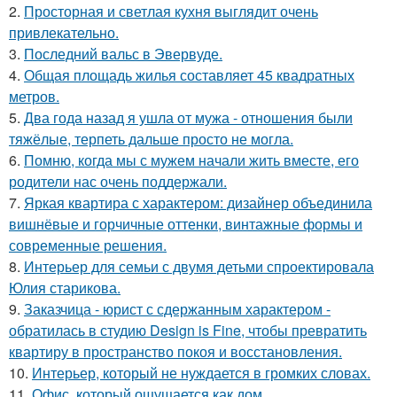
2.
Просторная и светлая кухня выглядит очень
привлекательно.
3.
Последний вальс в Эвервуде.
4.
Общая площадь жилья составляет 45 квадратных
метров.
5.
Два года назад я ушла от мужа - отношения были
тяжёлые, терпеть дальше просто не могла.
6.
Помню, когда мы с мужем начали жить вместе, его
родители нас очень поддержали.
7.
Яркая квартира с характером: дизайнер объединила
вишнёвые и горчичные оттенки, винтажные формы и
современные решения.
8.
Интерьер для семьи с двумя детьми спроектировала
Юлия старикова.
9.
Заказчица - юрист с сдержанным характером -
обратилась в студию Design is Fine, чтобы превратить
квартиру в пространство покоя и восстановления.
10.
Интерьер, который не нуждается в громких словах.
11.
Офис, который ощущается как дом.