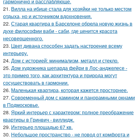
гармонично и расслабляюще.
21.
Вилла на ибице стала для хозяйки не только местом
отдыха, но и источником вдохновения.
22.
Старая квартира в Барселоне обрела новую жизнь в
духе философии ваби - саби, где ценится красота
несовершенного.
23.
Цвет дивана способен задать настроение всему
интерьеру.
24.
Дом с историей: минимализм, металл и стекло.
25.
Дом художника шепарда фейри в Лос-анджелесе -
это пример того, как архитектура и природа могут
сосуществовать в гармонии.
26.
Маленькая квартира, которая кажется просторнее.
27.
Современный дом с камином и панорамными окнами
в Подмосковье.
28.
Яркий интерьер с характером: полное преображение
квартиры в Гринвич - виллидж.
29.
Интерьер площадью 67 кв.
30.
Небольшое пространство - не повод от комфорта и