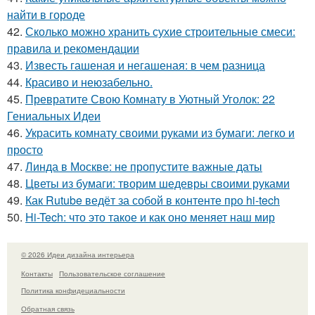
найти в городе
42.
Сколько можно хранить сухие строительные смеси:
правила и рекомендации
43.
Известь гашеная и негашеная: в чем разница
44.
Красиво и неюзабельно.
45.
Превратите Свою Комнату в Уютный Уголок: 22
Гениальных Идеи
46.
Украсить комнату своими руками из бумаги: легко и
просто
47.
Линда в Москве: не пропустите важные даты
48.
Цветы из бумаги: творим шедевры своими руками
49.
Как Rutube ведёт за собой в контенте про hi-tech
50.
Hi-Tech: что это такое и как оно меняет наш мир
© 2026 Идеи дизайна интерьера
Контакты
Пользовательское соглашение
Политика конфидециальности
Обратная связь