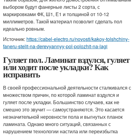
выбором будут фанерные листы 2 сорта, с
маркировками ФК, Ш1, Е1 и толщиной от 10-12
миллиметров. Такой материал позволит сделать пол
идеально ровным.
Источник:
https://cabel-electro.ru/novosti/kakoy-tolshchiny-
faneru-stelit-na-derevyannyy-pol-polozhit-na-lagi
Гуляет пол. Ламинат вздулся, гуляет
или ходит после укладки? Как
исправить
В своей профессиональной деятельности сталкивался с
множеством причин, по которой ламинат вздулся и
гуляет после укладки. Большинство случаев, как не
смешно это звучит — самоустраняются. Это касается
незначительной неровности пола и выгнутых планок
ламината. Однако много ситуаций, связанных с
нарушением технологии настила или переизбытка