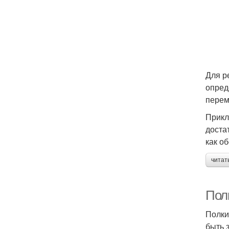
Для р
опред
перем
Прикл
доста
как о
читат
Полк
Полки
быть 