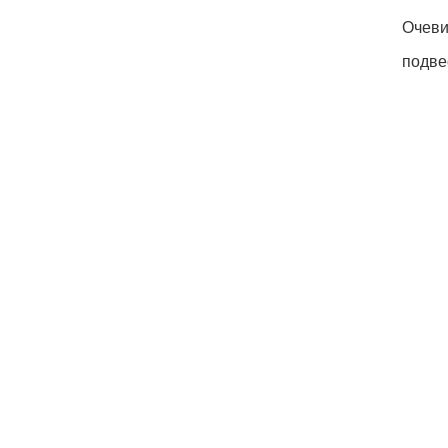
Очеви
подве