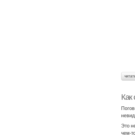
читат
Как
Погов
невид
Это н
чем-т