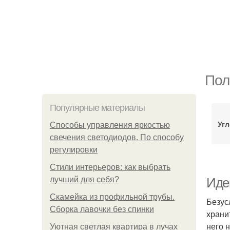
Пол
Популярные материалы
Уг
Способы управления яркостью
свечения светодиодов. По способу
регулировки
Стили интерьеров: как выбрать
лучший для себя?
Идеи
Скамейка из профильной трубы.
Безус
Сборка лавочки без спинки
храни
него 
Уютная светлая квартира в лучах