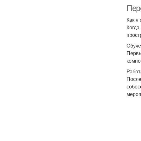
Пере
Как я
Когда
прост
Обуче
Первы
компо
Работ
После
собес
мероп