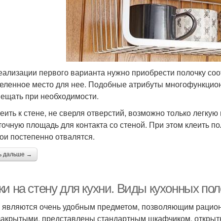
еализации первого варианта нужно приобрести полочку соо
еленное место для нее. Подобные атрибуты многофункцион
ещать при необходимости.
еить к стене, не сверля отверстий, возможно только легку
точную площадь для контакта со стеной. При этом клеить пол
бои постепенно отвалятся.
ь дальше →
и на стену для кухни. Виды кухонных пол
 являются очень удобным предметом, позволяющим рациона
закрытыми, представлены стандартным шкафчиком, открыты