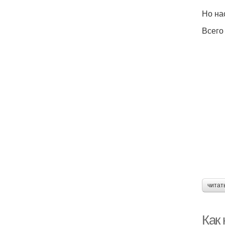
Но на
Всего
читат
Как 