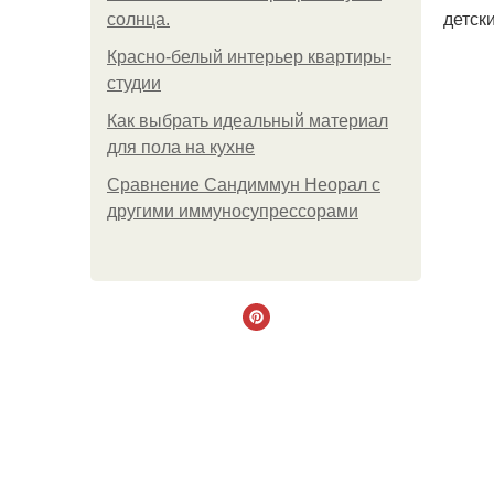
детск
солнца.
Красно-белый интерьер квартиры-
студии
Как выбрать идеальный материал
для пола на кухне
Сравнение Сандиммун Неорал с
другими иммуносупрессорами