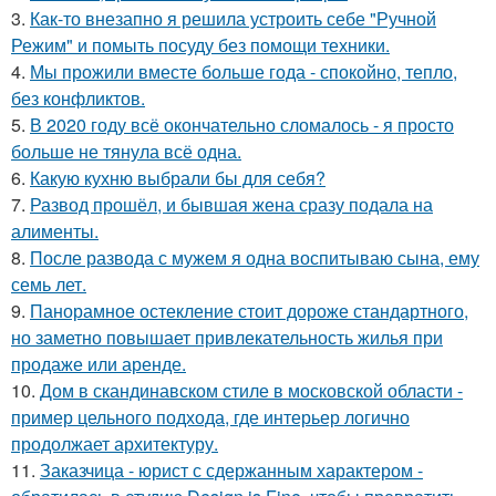
3.
Как-то внезапно я решила устроить себе "Ручной
Режим" и помыть посуду без помощи техники.
4.
Мы прожили вместе больше года - спокойно, тепло,
без конфликтов.
5.
В 2020 году всё окончательно сломалось - я просто
больше не тянула всё одна.
6.
Какую кухню выбрали бы для себя?
7.
Развод прошёл, и бывшая жена сразу подала на
алименты.
8.
После развода с мужем я одна воспитываю сына, ему
семь лет.
9.
Панорамное остекление стоит дороже стандартного,
но заметно повышает привлекательность жилья при
продаже или аренде.
10.
Дом в скандинавском стиле в московской области -
пример цельного подхода, где интерьер логично
продолжает архитектуру.
11.
Заказчица - юрист с сдержанным характером -