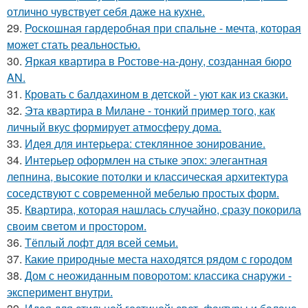
отлично чувствует себя даже на кухне.
29.
Роскошная гардеробная при спальне - мечта, которая
может стать реальностью.
30.
Яркая квартира в Ростове-на-дону, созданная бюро
AN.
31.
Кровать с балдахином в детской - уют как из сказки.
32.
Эта квартира в Милане - тонкий пример того, как
личный вкус формирует атмосферу дома.
33.
Идея для интерьера: стеклянное зонирование.
34.
Интерьер оформлен на стыке эпох: элегантная
лепнина, высокие потолки и классическая архитектура
соседствуют с современной мебелью простых форм.
35.
Квартира, которая нашлась случайно, сразу покорила
своим светом и простором.
36.
Тёплый лофт для всей семьи.
37.
Какие природные места находятся рядом с городом
38.
Дом с неожиданным поворотом: классика снаружи -
эксперимент внутри.