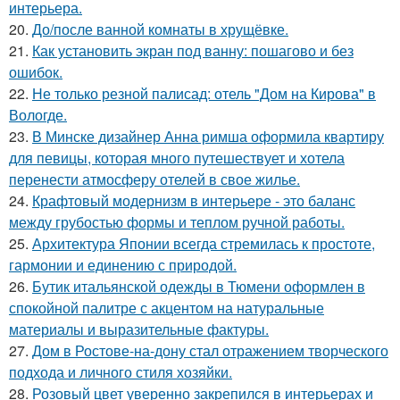
интерьера.
20.
До/после ванной комнаты в хрущёвке.
21.
Как установить экран под ванну: пошагово и без
ошибок.
22.
Не только резной палисад: отель "Дом на Кирова" в
Вологде.
23.
В Минске дизайнер Анна римша оформила квартиру
для певицы, которая много путешествует и хотела
перенести атмосферу отелей в свое жилье.
24.
Крафтовый модернизм в интерьере - это баланс
между грубостью формы и теплом ручной работы.
25.
Архитектура Японии всегда стремилась к простоте,
гармонии и единению с природой.
26.
Бутик итальянской одежды в Тюмени оформлен в
спокойной палитре с акцентом на натуральные
материалы и выразительные фактуры.
27.
Дом в Ростове-на-дону стал отражением творческого
подхода и личного стиля хозяйки.
28.
Розовый цвет уверенно закрепился в интерьерах и