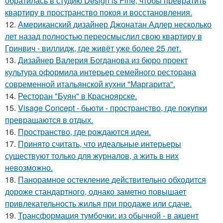
обратилась в студию Design is Fine, чтобы превратить
квартиру в пространство покоя и восстановления.
12.
Американский дизайнер Джонатан Адлер несколько
лет назад полностью переосмыслил свою квартиру в
Гринвич - виллидж, где живёт уже более 25 лет.
13.
Дизайнер Валерия Богданова из бюро проект
культура оформила интерьер семейного ресторана
современной итальянской кухни "Маргарита".
14.
Ресторан "Буян" в Красноярске.
15.
Visage Concept - бьюти - пространство, где покупки
превращаются в отдых.
16.
Пространство, где рождаются идеи.
17.
Принято считать, что идеальные интерьеры
существуют только для журналов, а жить в них
невозможно.
18.
Панорамное остекление действительно обходится
дороже стандартного, однако заметно повышает
привлекательность жилья при продаже или сдаче.
19.
Трансформация тумбочки: из обычной - в акцент