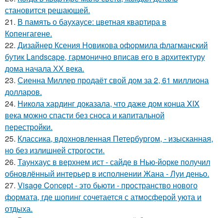
становится решающей.
21.
В память о баухаусе: цветная квартира в
Копенгагене.
22.
Дизайнер Ксения Новикова оформила флагманский
бутик Landscape, гармонично вписав его в архитектуру
дома начала ХХ века.
23.
Сиенна Миллер продаёт свой дом за 2, 61 миллиона
долларов.
24.
Никола хардинг доказала, что даже дом конца XIX
века можно спасти без сноса и капитальной
перестройки.
25.
Классика, вдохновленная Петербургом, - изысканная,
но без излишней строгости.
26.
Таунхаус в верхнем ист - сайде в Нью-йорке получил
обновлённый интерьер в исполнении Жана - Луи деньо.
27.
Visage Concept - это бьюти - пространство нового
формата, где шопинг сочетается с атмосферой уюта и
отдыха.