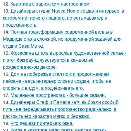
12.
Квартира с парижским настроением.
13.
Дизайнеры студии Nuova Home создали интерьер, в
котором нет ничего лишнего, но есть характер и
продуманность.
14.
Полная трансформация современной виллы в
Мадриде стала сложной, но продуманной задачей для
студии Casa Mu oz.
15.
Жозефина шталь выросла в художественной семье -
и этот бэкграунд чувствуется в каждом её
рождественском декоре.
16.
Дом на побережье стал почти продолжением
пейзажа - весь интерьер словно создан, чтобы не
спорить с видом, а подчёркивать его.
17.
Маленькое пространство - большие задачи.
18.
Дизайнеры Стеф и Памела катч выбрали особый
путь - не переделывать пространство радикально, а
раскрыть его характер мягко и бережно.
19.
Что дешевит интерьер: окна.
20.
Когда в квартире мало света, каждая деталь