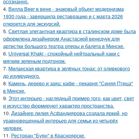
осознанно.
4.
Вилла Beer в вене - знаковый объект модернизма
1930 года - завершила реставрацию и с марта 2026
откроется для экскурсий.
5.
Светлая элегантная квартира в сталинском доме была
оформлена дизайнером Анастасией венедчук для
артистки большого театра оперы и балета в Минске.
6.
Universal Khaki - спокойный нейтральный хаки с
мягким зеленым подтоном.
7.
Миланская квартира в зелёных тонах: от оливкового
до изумрудного.
8.
Камень, дерево и заяц: кафе - пекарня "Синяя Птица"
в Минске.
9.
Этот интерьер - наглядный пример того, как цвет, свет
и искусство формируют характер пространства.
10.
Дизайнер лилия Асфандиярова создала яркий, но
уравновешенный интерьер для семьи из четырёх
человек.
11.
Ресторан "Буян" в Красноярске.