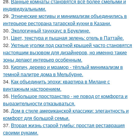
28.
Ванные комнаты становятся всё более смелыми и
индивидуальными.
29.
Этнические мотивы и минимализм объединились в
интерьере ресторана татарской кухни в Казани.
30.
Экологичный таунхаус в Бруклине.
31.
Цвет, текстура и пышная зелень: отель в Паттайе.
32.
Уютные уголки под скатной крышей часто становятся
настоящим вызовом для дизайнеров, но именно такие
зоны делают интерьер особенным.
33.
Кирпич, дерево и мрамор - тёплый минимализм в
темной палитре дома в Мельбурне.
34.
Как объединить эпохи: квартира в Милане с
винтажным настроением.
35.
Небольшое пространство - не повод от комфорта и
выразительности отказываться.
36.
Дом в стиле американской классики: элегантность и
комфорт для большой семьи.
37.
Вторая жизнь старой тумбы: простая реставрация
своими руками.