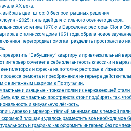
начала ХХ века.
к выбрать цвет штор: 3 беспроигрышных решения.
ллоуин - 2025: пять идей для стильного осеннего декора.
альянская эстетика 1970-х в Барселоне: ресторан Gloria Oste
артира в сталинском доме 1951 года обрела новое звучани
еклянная перегородка помогает разделить пространство на
ха.
к превратить "Бабушкину" квартиру в привлекательный вар
от интерьер сочетает в себе элегантность классики и выраз
 вентиляторов и фреска на потолке: ресторан в Ижевске.
 процесса ремонта и преображения интерьера действитель
м с винтажным шармом в Португалии.
мпактные и изящные - тонкие полки из нержавеющей стали
бель для компактных пространств стоит подбирать так, чт
иональность и визуальную лёгкость.
рпич, дерево и мрамор - тёплый минимализм в темной пали
 скромной площади удалось разместить всё необходимое бе
туральность и графика: как оформить интерьер без помпезн