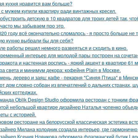
ая кухня нравится вам больше?
 с мужем купили квартиру ради винтажных кресел.
 обустроить детскую в 10 квадратов для троих детей так, чт
 часто мы забываем про это.
020 году всё окончательно сломалось - я просто больше не 
ую кухню выбрали бы для себя?
ле работы решил немного развеяться и сходить в кино.
ременный интерьер для молодой пары построен на сочетании
рракота и настенная роспись - яркий акцент в квартире 61 м
ра света и минимум декора: кофейня Plain в Москве.
мень, дерево и заяц: кафе - пекарня "Синяя Птица" в Минск
от дом словно собран из впечатлений о дальних странах, ш
йских коттеджах.
манда Oblik Design Studio оформила ресторан с тонким фр
этой небольшой квартире дизайнер Наталья чопенко объед
еты с историей.
новом ресторане на белорусской классическая эстетика вст
зайнер Милана колодник создала интерьер, где гармонично 
зайнер Ксения Новикова оформила флагманский бутик Land