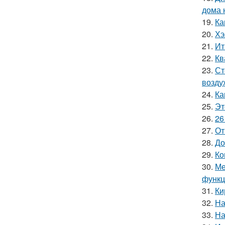
дома 
19.
Ка
20.
Хэ
21.
Ит
22.
Кв
23.
Ст
возду
24.
Ка
25.
Эт
26.
26
27.
От
28.
До
29.
Ко
30.
Ме
функц
31.
Ки
32.
На
33.
На