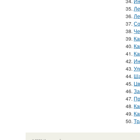
34.
Ин
35.
Ле
36.
Ле
37.
Со
38.
Че
39.
Ка
40.
Ка
41.
Ка
42.
Ин
43.
Ул
44.
Ша
45.
Цв
46.
За
47.
Пр
48.
Ка
49.
Ка
50.
Тр