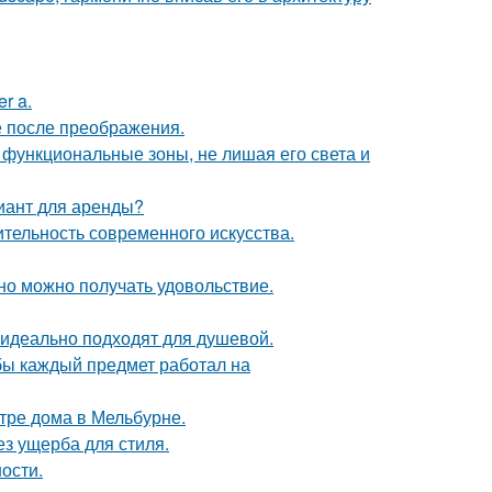
r a.
е после преображения.
 функциональные зоны, не лишая его света и
иант для аренды?
ительность современного искусства.
но можно получать удовольствие.
 идеально подходят для душевой.
обы каждый предмет работал на
тре дома в Мельбурне.
з ущерба для стиля.
ости.