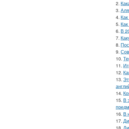
2.
Как
3.
Аля
4.
Как
5.
Как
6.
В 2
7.
Как
8.
Пос
9.
Сов
10.
Те
11.
Иг
12.
Ка
13.
Эт
англи
14.
Ко
15.
В 
предм
16.
В 
17.
Ди
18.
Ди