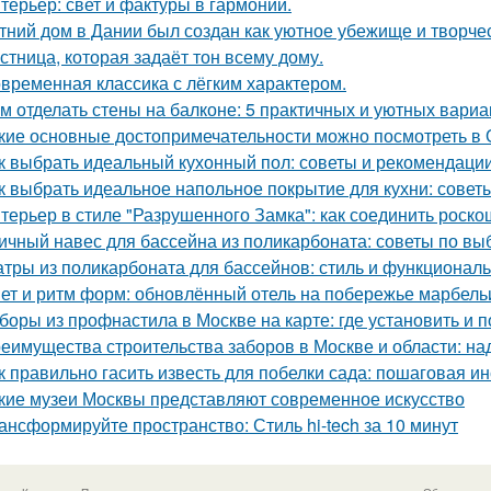
терьер: свет и фактуры в гармонии.
тний дом в Дании был создан как уютное убежище и творчес
стница, которая задаёт тон всему дому.
временная классика с лёгким характером.
м отделать стены на балконе: 5 практичных и уютных вариа
кие основные достопримечательности можно посмотреть в
к выбрать идеальный кухонный пол: советы и рекомендаци
к выбрать идеальное напольное покрытие для кухни: совет
терьер в стиле "Разрушенного Замка": как соединить роско
ичный навес для бассейна из поликарбоната: советы по вы
тры из поликарбоната для бассейнов: стиль и функциональ
ет и ритм форм: обновлённый отель на побережье марбель
боры из профнастила в Москве на карте: где установить и 
еимущества строительства заборов в Москве и области: над
к правильно гасить известь для побелки сада: пошаговая и
кие музеи Москвы представляют современное искусство
ансформируйте пространство: Стиль hi-tech за 10 минут