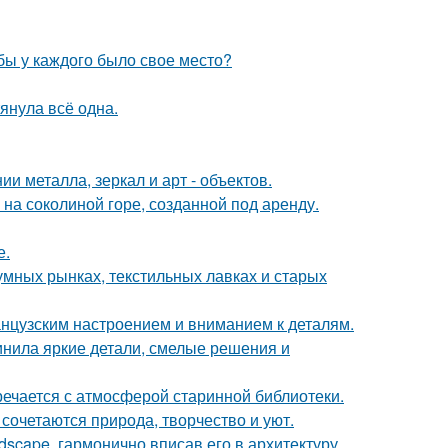
обы у каждого было свое место?
тянула всё одна.
 металла, зеркал и арт - объектов.
 на соколиной горе, созданной под аренду.
е.
умных рынках, текстильных лавках и старых
анцузским настроением и вниманием к деталям.
инила яркие детали, смелые решения и
речается с атмосферой старинной библиотеки.
сочетаются природа, творчество и уют.
scape, гармонично вписав его в архитектуру