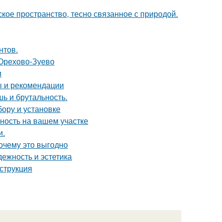
кое пространство, тесно связанное с природой.
нтов.
 Орехово-Зуево
и
ы и рекомендации
шь и брутальность.
бору и установке
ность на вашем участке
и.
почему это выгодно
ежность и эстетика
нструкция