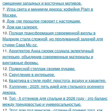
смешении западных и восточных мотивов.
7.
Игра света и минимум декора: кофейня Plain в
Москве.
8.
Дом, где прошлое говорит с настоящим.
9.
Дом как галерея.
10.
Полная трансформация современной виллы в
Мадриде стала сложной, но продуманной задачей для
студии Casa Mu oz.
11.
Архитектор Анна скорик создала эклектичный
интерьер, объединив современные материалы и
винтажные формы.
12.
Подвесной стеллаж своими руками.
13.
Скругление в интерьере.
14.
Квартира в стиле лофт: простота, воздух и характер.
15.
Хэллоуин - 2025: пять идей для стильного осеннего
декора.
16.
Топ - 5 оттенков для спальни в 2026 году - это баланс
между трендовостью и универсальностью.
17.
Этот дом под минском - отличный пример того, как