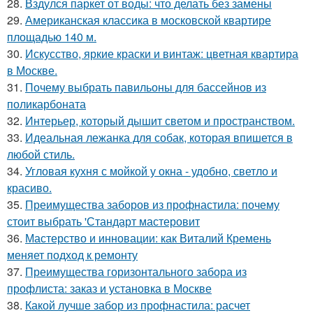
28.
Вздулся паркет от воды: что делать без замены
29.
Американская классика в московской квартире
площадью 140 м.
30.
Искусство, яркие краски и винтаж: цветная квартира
в Москве.
31.
Почему выбрать павильоны для бассейнов из
поликарбоната
32.
Интерьер, который дышит светом и пространством.
33.
Идеальная лежанка для собак, которая впишется в
любой стиль.
34.
Угловая кухня с мойкой у окна - удобно, светло и
красиво.
35.
Преимущества заборов из профнастила: почему
стоит выбрать 'Стандарт мастеровит
36.
Мастерство и инновации: как Виталий Кремень
меняет подход к ремонту
37.
Преимущества горизонтального забора из
профлиста: заказ и установка в Москве
38.
Какой лучше забор из профнастила: расчет