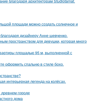
ание благодаря архитекторам Studiotamat.
большой площади можно создать солнечное и
 благодаря дизайнеру Анне шевченко.
тным пространством для девушки, которая много
квартиры площадью 95 м, выполненной с
те оформить спальню в стиле бохо.
остранстве?
щая интерьерная легенда на колёсах.
в древнем городе
астного дома