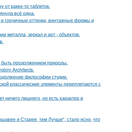
 от каких-то таблеток.
тянула всё одна.
 и горчичные оттенки, винтажные формы и
 металла, зеркал и арт - объектов.
в.
.
ет быть продолжением природы.
bim Architects.
продолжение философии студии.
сской классические элементы переплетаются с
т ничего лишнего, но есть характер и
ршавее и Старее, тем Лучше", стало ясно, что