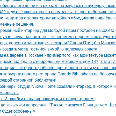
ебирала его вещи и в рюкзаке наткнулась на пустую упаковку
020 году всё окончательно сломалось - я просто больше не 
ая квартира с характером: дизайнер объединила вишнёвые
менные решения.
ременный интерьер для молодой пары построен на сочетании
вучая сауна на понтоне - эксперимент норвежских студенто
ень, дерево и заяц: кафе - пекарня "Синяя Птица" в Минске
к создать уют в гостиной зимой: 3 полезных совета.
м на дереве в Тоскане - пример того, как архитектура мож
временная дача с природными мотивами: дом 147, 3 м от Zro
от офис - не просто рабочее пространство, а визуальное 
интерьерах нового ресторана Grande Bibliotheca на белору
ферой старинной библиотеки.
зайнеры студии Nuova Home создали интерьер, в котором не
манность.
п - 3 ошибки в планировке кухни с полуостровом.
гда заказчики попросили: "Только Никакого Глянца - чем Ше
т будет особенным.