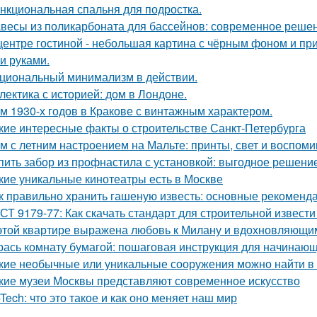
нкциональная спальня для подростка.
весы из поликарбоната для бассейнов: современное реше
центре гостиной - небольшая картина с чёрным фоном и пр
и руками.
циональный минимализм в действии.
лектика с историей: дом в Лондоне.
м 1930-х годов в Кракове с винтажным характером.
кие интересные факты о строительстве Санкт-Петербурга
м с летним настроением на Мальте: принты, свет и воспоми
пить забор из профнастила с установкой: выгодное решени
кие уникальные кинотеатры есть в Москве
к правильно хранить гашеную известь: основные рекоменд
СТ 9179-77: Как скачать стандарт для строительной извести
этой квартире выражена любовь к Милану и вдохновляющи
рась комнату бумагой: пошаговая инструкция для начинаю
кие необычные или уникальные сооружения можно найти в
кие музеи Москвы представляют современное искусство
-Tech: что это такое и как оно меняет наш мир