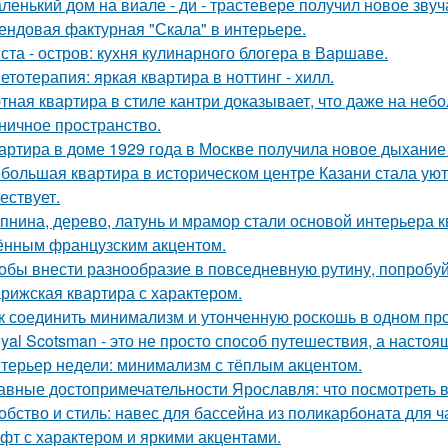
ленький дом на виале - ди - трастевере получил новое звуч
ендовая фактурная "Скала" в интерьере.
ста - остров: кухня кулинарного блогера в Варшаве.
етотерапия: яркая квартира в ноттинг - хилл.
тная квартира в стиле кантри доказывает, что даже на не
ничное пространство.
артира в доме 1929 года в Москве получила новое дыхание
большая квартира в историческом центре Казани стала ую
ествует.
пнина, дерево, латунь и мрамор стали основой интерьера 
ённым французским акцентом.
обы внести разнообразие в повседневную рутину, попробуй
рижская квартира с характером.
к соединить минимализм и утонченную роскошь в одном пр
yal Scotsman - это не просто способ путешествия, а настоя
терьер недели: минимализм с тёплым акцентом.
авные достопримечательности Ярославля: что посмотреть 
обство и стиль: навес для бассейна из поликарбоната для ч
фт с характером и яркими акцентами.