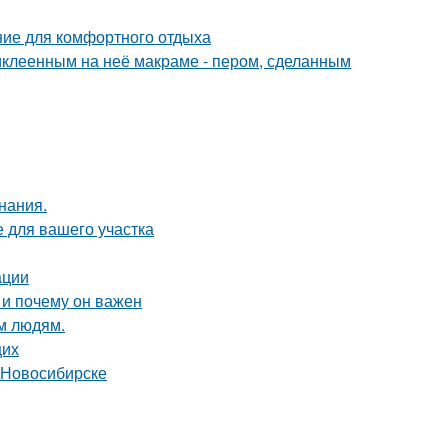
ние для комфортного отдыха
иклеенным на неё макраме - пером, сделанным
нания.
е для вашего участка
ации
 и почему он важен
м людям.
щих
 Новосибирске