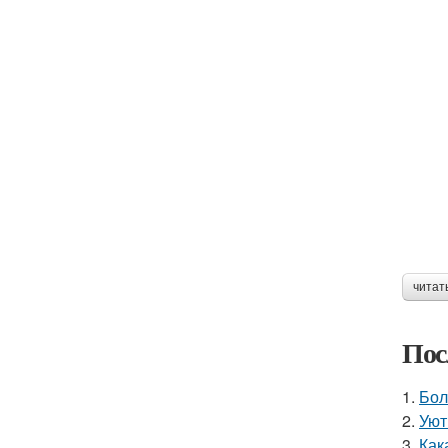
читат
Пос
1.
Бол
2.
Уют
3.
Как