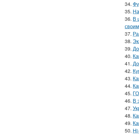
34.
Фу
35.
На
36.
В 
своим
37.
Ра
38.
Эк
39.
До
40.
Ка
41.
До
42.
Ку
43.
Ка
44.
Ка
45.
ГО
46.
В 
47.
Ук
48.
Ка
49.
Ка
50.
Hi