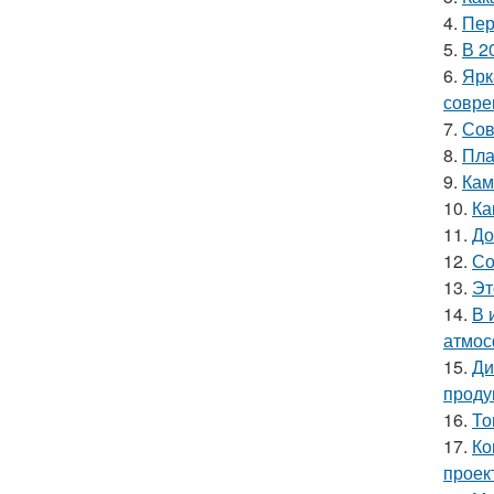
4.
Пер
5.
В 2
6.
Ярк
совре
7.
Сов
8.
Пла
9.
Кам
10.
Ка
11.
До
12.
Со
13.
Эт
14.
В 
атмос
15.
Ди
проду
16.
То
17.
Ко
проек