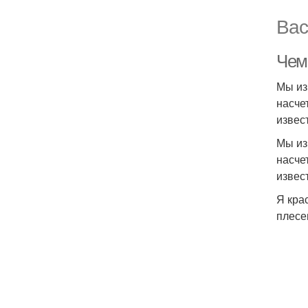
Вас
Чем
Мы из
насче
извес
Мы из
насче
извес
Я кра
плесе