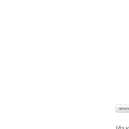
читат
Из 