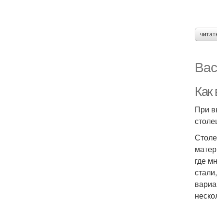
читат
Вас
Как
При в
столе
Столе
матер
где м
стали
вариа
неско