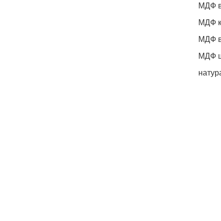
МДФ в
МДФ 
МДФ в
МДФ 
натур