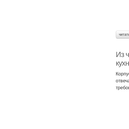
читат
Из 
кух
Корпу
отвеч
требо