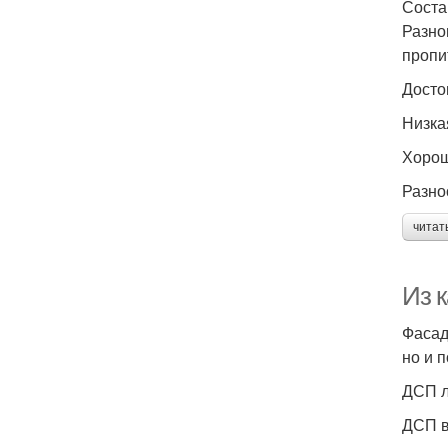
Соста
Разно
пропи
Досто
Низка
Хорош
Разно
читат
Из 
Фасад
но и 
ДСП л
ДСП в