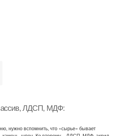
 Массив, ЛДСП, МДФ:
хню, нужно вспомнить, что «сырье» бывает
, камень, шпон. Ко второму – ЛДСП, МДФ, акрил,