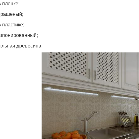
 пленке;
крашеный;
 пластике;
шпонированный;
альная древесина.