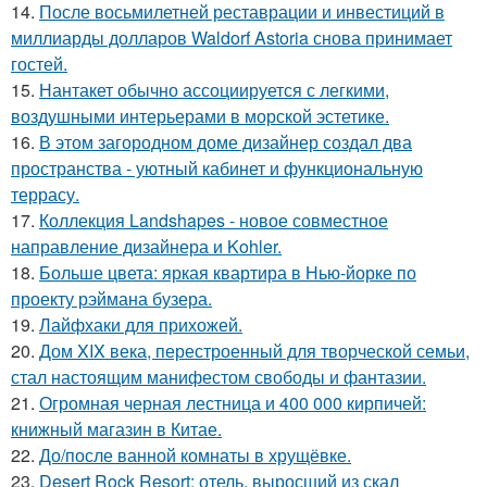
14.
После восьмилетней реставрации и инвестиций в
миллиарды долларов Waldorf Astoria снова принимает
гостей.
15.
Нантакет обычно ассоциируется с легкими,
воздушными интерьерами в морской эстетике.
16.
В этом загородном доме дизайнер создал два
пространства - уютный кабинет и функциональную
террасу.
17.
Коллекция Landshapes - новое совместное
направление дизайнера и Kohler.
18.
Больше цвета: яркая квартира в Нью-йорке по
проекту рэймана бузера.
19.
Лайфхаки для прихожей.
20.
Дом XIX века, перестроенный для творческой семьи,
стал настоящим манифестом свободы и фантазии.
21.
Огромная черная лестница и 400 000 кирпичей:
книжный магазин в Китае.
22.
До/после ванной комнаты в хрущёвке.
23.
Desert Rock Resort: отель, выросший из скал