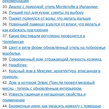
рекомендации
33.
Диалог с природой: отель Montenotte в Ирландии.
34.
Лучший пол для кухни: советы по выбору
35.
Паркет поднялся от воды: что делать дальше
36.
Новенький ламинат вздулся от влаги: что делать и
как избежать повторения
37.
Какие фестивали регулярно проводятся в
Челябинске
38.
Цвет и ритм форм: обновлённый отель на побережье
марбельи.
39.
Современный дом, отражающий личность хозяина.
40.
Headlines:
41.
Красный дом в Мексике: архитектура, вписанная в
природу.
42.
Дом, в котором Элвис Пресли провёл медовый
месяц - теперь с обновлённым интерьером.
43.
Известь гашеная и негашеная: свойства и
применение
44.
Бюджетные идеи: как украсить комнату с помощью