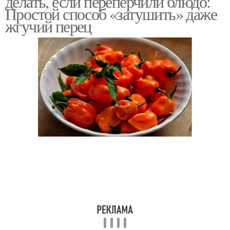
делать, если переперчили блюдо:
Простой способ «затушить» даже
жгучий перец