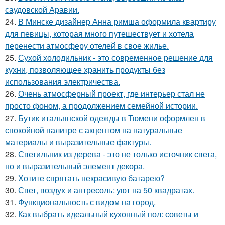
саудовской Аравии.
24.
В Минске дизайнер Анна римша оформила квартиру
для певицы, которая много путешествует и хотела
перенести атмосферу отелей в свое жилье.
25.
Сухой холодильник - это современное решение для
кухни, позволяющее хранить продукты без
использования электричества.
26.
Очень атмосферный проект, где интерьер стал не
просто фоном, а продолжением семейной истории.
27.
Бутик итальянской одежды в Тюмени оформлен в
спокойной палитре с акцентом на натуральные
материалы и выразительные фактуры.
28.
Светильник из дерева - это не только источник света,
но и выразительный элемент декора.
29.
Хотите спрятать некрасивую батарею?
30.
Свет, воздух и антресоль: уют на 50 квадратах.
31.
Функциональность с видом на город.
32.
Как выбрать идеальный кухонный пол: советы и