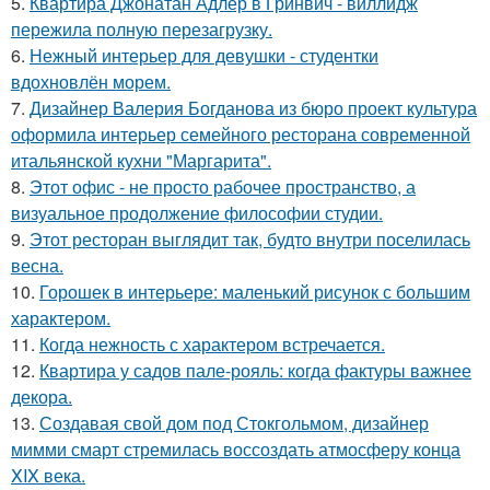
5.
Квартира Джонатан Адлер в Гринвич - виллидж
пережила полную перезагрузку.
6.
Нежный интерьер для девушки - студентки
вдохновлён морем.
7.
Дизайнер Валерия Богданова из бюро проект культура
оформила интерьер семейного ресторана современной
итальянской кухни "Маргарита".
8.
Этот офис - не просто рабочее пространство, а
визуальное продолжение философии студии.
9.
Этот ресторан выглядит так, будто внутри поселилась
весна.
10.
Горошек в интерьере: маленький рисунок с большим
характером.
11.
Когда нежность с характером встречается.
12.
Квартира у садов пале-рояль: когда фактуры важнее
декора.
13.
Создавая свой дом под Стокгольмом, дизайнер
мимми смарт стремилась воссоздать атмосферу конца
XIX века.