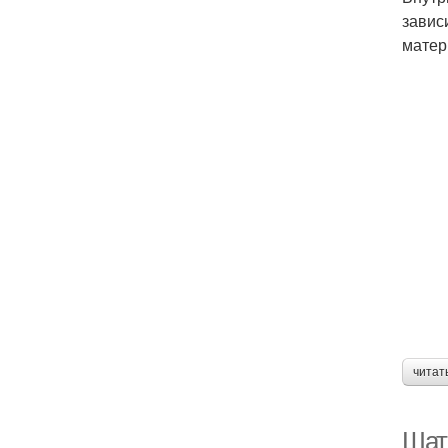
завис
матер
читат
Шат