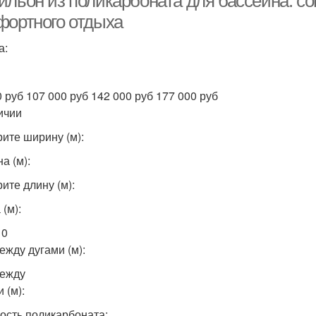
ильон из поликарбоната для бассейна: с
фортного отдыха
а:
0 руб 107 000 руб 142 000 руб 177 000 руб
ичии
ите ширину (м):
а (м):
ите длину (м):
(м):
10
ежду дугами (м):
ежду
 (м):
ость поликарбоната: