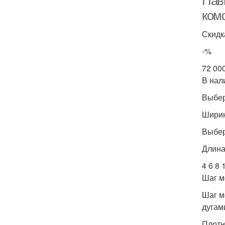
Пав
ком
Скидк
-%
72 00
В нал
Выбер
Ширин
Выбер
Длина 
4 6 8 
Шаг м
Шаг м
дугами
Плотн