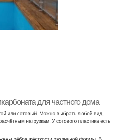
икарбоната для частного дома
той или сотовый. Можно выбрать любой вид,
расчётным нагрузкам. У сотового пластика есть
ожены рёбра жёсткости различной формы. В