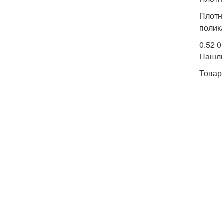
Плотн
полик
0.52 0
Нашл
Товар