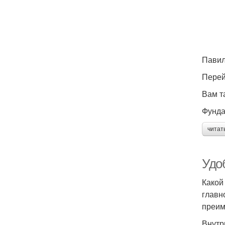
Павил
Перей
Вам т
Фунда
читат
Удоб
Какой
главн
преим
Внутр