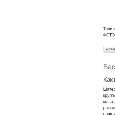
Тонир
ФОТО:
читат
Вас
Как
Шатер
кругл
конст
рассм
практ