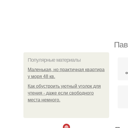
Пав
Популярные материалы
Маленькая, но практичная квартира
о
у моря 48 кв.
Как обустроить уютный уголок для
чтения - даже если свободного
места немного.