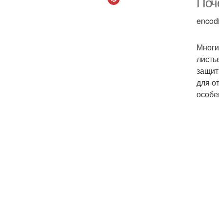
Поч
encod
Многи
листь
защит
для о
особе