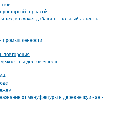
антов
просторной террасой.
 тех, кто хочет добавить стильный акцент в
ой промышленности
ть повторения
дежность и долговечность
 А4
роде
нежем
название от мануфактуры в деревне жуи - ан -