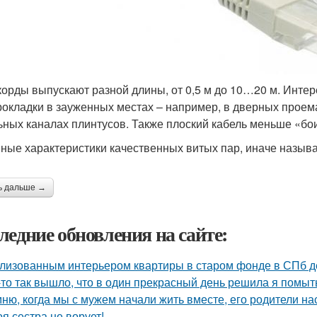
корды выпускают разной длины, от 0,5 м до 10…20 м. Интер
рокладки в зауженных местах – например, в дверных проем
ьных каналах плинтусов. Также плоский кабель меньше «бо
ные характеристики качественных витых пар, иначе назыв
ь дальше →
ледние обновления на сайте:
лизованным интерьером квартиры в старом фонде в СПб д
-то так вышло, что в один прекрасный день решила я помыть
ню, когда мы с мужем начали жить вместе, его родители на
оя сестра не ворует!