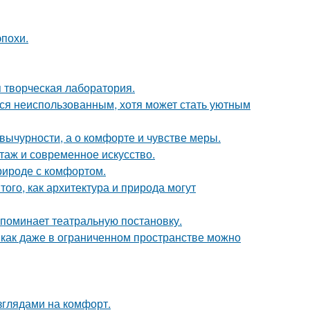
эпохи.
я творческая лаборатория.
тся неиспользованным, хотя может стать уютным
вычурности, а о комфорте и чувстве меры.
таж и современное искусство.
природе с комфортом.
ого, как архитектура и природа могут
напоминает театральную постановку.
 как даже в ограниченном пространстве можно
зглядами на комфорт.