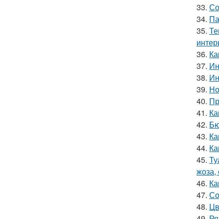
33.
Со
34.
Па
35.
Те
интер
36.
Ка
37.
Ин
38.
Ин
39.
Но
40.
Пр
41.
Ка
42.
Бю
43.
Ка
44.
Ка
45.
Ту
жоза,
46.
Ка
47.
Со
48.
Цв
49.
Ря