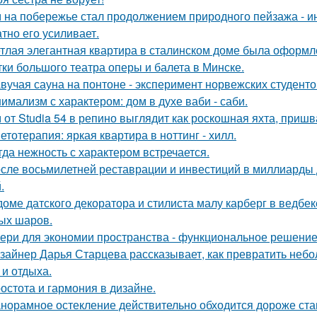
 на побережье стал продолжением природного пейзажа - инт
атно его усиливает.
тлая элегантная квартира в сталинском доме была оформл
тки большого театра оперы и балета в Минске.
вучая сауна на понтоне - эксперимент норвежских студенто
имализм с характером: дом в духе ваби - саби.
 от Studia 54 в репино выглядит как роскошная яхта, приш
етотерапия: яркая квартира в ноттинг - хилл.
гда нежность с характером встречается.
сле восьмилетней реставрации и инвестиций в миллиарды д
.
доме датского декоратора и стилиста малу карберг в ведбе
ых шаров.
ери для экономии пространства - функциональное решени
зайнер Дарья Старцева рассказывает, как превратить неб
 и отдыха.
остота и гармония в дизайне.
норамное остекление действительно обходится дороже ста