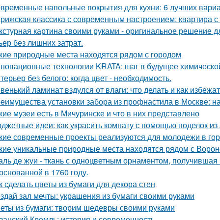
временные напольные покрытия для кухни: 6 лучших вари
рижская классика с современным настроением: квартира с 
кстурная картина своими руками - оригинальное решение для
ьер без лишних затрат.
кие природные места находятся рядом с городом
новационные технологии KRATA: шаг в будущее химическ
терьер без белого: когда цвет - необходимость.
венький ламинат вздулся от влаги: что делать и как избежа
еимущества установки забора из профнастила в Москве: на
кие музеи есть в Мичуринске и что в них представлено
джетные идеи: как украсить комнату с помощью поделок из
кие современные проекты реализуются для молодежи в го
кие уникальные природные места находятся рядом с Воро
аль де жуи - ткань с одноцветным орнаментом, получившая 
 основанной в 1760 году.
к сделать цветы из бумаги для декора стен
здай зал мечты: украшения из бумаги своими руками
еты из бумаги: творим шедевры своими руками
занский Кремль: история и современность