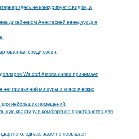
ерьер здесь не конкурирует с видом, а
ена дизайнером Анастасией венедчук для
в.
вартованная среди сосен.
олларов Waldorf Astoria снова принимает
ке нет привычной мишуры и классических
е для небольших помещений.
ольшую квартиру в комфортное пространство для
ндартного, однако заметно повышает