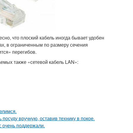
есно, что плоский кабель иногда бывает удобен
ах, в ограниченным по размеру сечения
ится» перегибов.
аемых также «сетевой кабель LAN»:
елимся.
 посуду вручную, оставив технику в покое.
с очень поддержали.