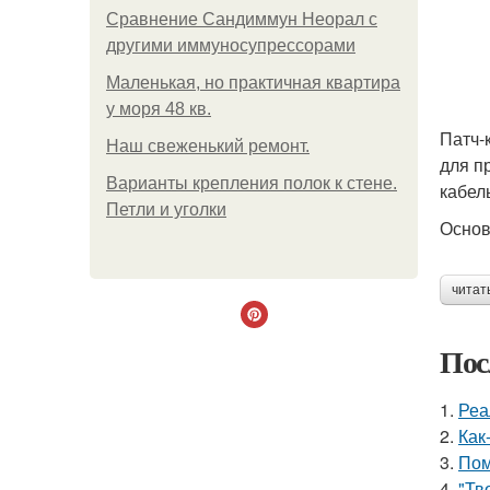
Сравнение Сандиммун Неорал с
другими иммуносупрессорами
Маленькая, но практичная квартира
у моря 48 кв.
Патч-
Наш свеженький ремонт.
для п
Варианты крепления полок к стене.
кабел
Петли и уголки
Основ
читат
Пос
1.
Реа
2.
Как
3.
Пом
4.
"Тв