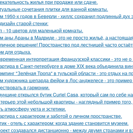
екательность жилья при продаже или сдаче.
туальные сочетания плитки для ванной комнаты.
м 1950-х годов в Беверли - хиллс сохранил подлинный дух 
дизайн старой стенки:
п - 10 цветов для маленькой комнаты.
м аны Араны в Мадриде - это не просто жильё, а настояща
личное решение! Пространство под лестницей часто остаё
ом для отдыха.
временная интерпретация французской классики - это не о 
артира в Санкт-петербурге в доме XIX века объединила вин
эмпинг "Зелёная Тропа" в тульской области - это отдых на 
м художника шепарда фейри в Лос-анджелесе - это пример т
ествовать в гармонии.
чунцине открылся бутик Curiel Casa, который сам по себе 
терьер этой небольшой квартиры - наглядный пример того,
ть атмосферу уюта и эстетики.
артира с характером и заботой о личном пространстве.
тик - отель с характером: когда здание становится музеем.
оект создавался дистанционно - между двумя странами и в