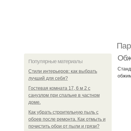
Пар
Обж
Популярные материалы
Станд
Стили интерьеров: как выбрать
обжим
лучший для себя?
Гостевая комната 17, 6 м 2 с
санузлом при спальне в частном
доме.
Как убрать строительную пыль с
обоев после ремонта. Как отмыть и
почистить обои от пыли и грязи?