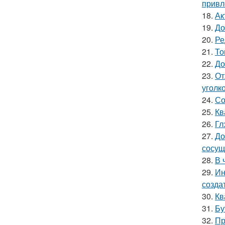
привл
18.
Ак
19.
До
20.
Ре
21.
То
22.
До
23.
От
уголк
24.
Со
25.
Кв
26.
Гл
27.
До
сосущ
28.
В 
29.
Ин
созда
30.
Кв
31.
Бу
32.
Пр