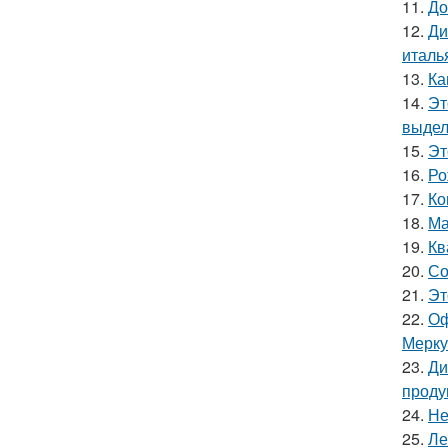
11.
До
12.
Ди
италь
13.
Ка
14.
Эт
выдел
15.
Эт
16.
Ро
17.
Ко
18.
Ма
19.
Кв
20.
Со
21.
Эт
22.
Оф
Мерку
23.
Ди
проду
24.
Не
25.
Ле