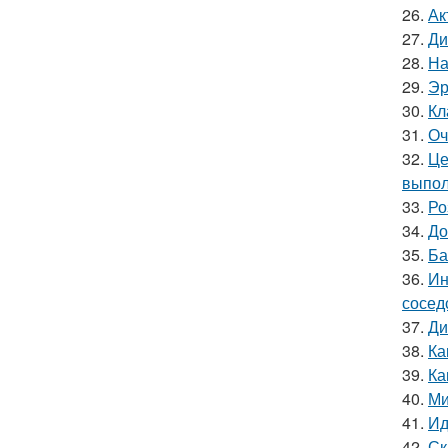
26.
Ак
27.
Ди
28.
На
29.
Эр
30.
Кл
31.
Оч
32.
Це
выпол
33.
Ро
34.
До
35.
Ба
36.
Ин
сосед
37.
Ди
38.
Ка
39.
Ка
40.
Ми
41.
Ид
42.
Ск