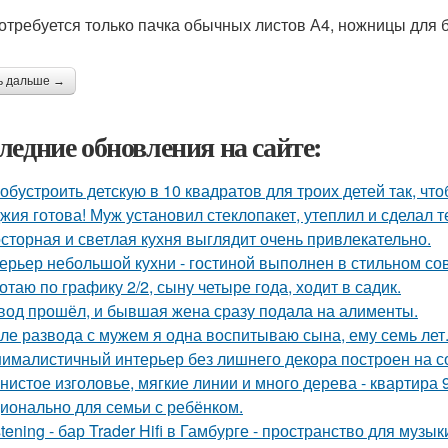
отребуется только пачка обычных листов А4, ножницы для б
ь дальше →
ледние обновления на сайте:
 обустроить детскую в 10 квадратов для троих детей так, чт
жия готова! Муж установил стеклопакет, утеплил и сделал 
сторная и светлая кухня выглядит очень привлекательно.
ерьер небольшой кухни - гостиной выполнен в стильном со
отаю по графику 2/2, сыну четыре года, ходит в садик.
вод прошёл, и бывшая жена сразу подала на алименты.
ле развода с мужем я одна воспитываю сына, ему семь лет
ималистичный интерьер без лишнего декора построен на с
нистое изголовье, мягкие линии и много дерева - квартира
ионально для семьи с ребёнком.
stening - бар Trader Hifi в Гамбурге - пространство для музы