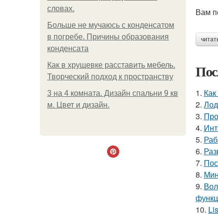
словах.
Вам п
Больше не мучаюсь с конденсатом
в погребе. Причины образования
читат
конденсата
Как в хрущевке расставить мебель.
Пос
Творческий подход к пространству
1.
Как
3 на 4 комната. Дизайн спальни 9 кв
2.
Лод
м. Цвет и дизайн.
3.
Про
4.
Инт
5.
Раб
6.
Раз
7.
Пос
8.
Мин
9.
Вол
функц
10.
Li