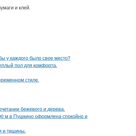
умаги и клей.
обы у каждого было свое место?
теплый пол для комфорта.
временном стиле.
.
очетании бежевого и дерева.
 90 м в Пушкино оформлена спокойно и
ки и тишины.