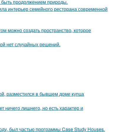
ет быть продолжением природы.
ила интерьер семейного ресторана современной
том можно создать пространство, которое
рой нет случайных решений.
ой, разместился в бывшем доме купца
т ничего лишнего, но есть характер и
оду, был частью программы Case Study Houses.