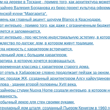
м на дереве в Тоскане - пример того, как архитектура мож
зайнер Валерия Богданова из бюро проект культура оформ
янской кухни "Маргарита".
мень как главный акцент: шоурум Blanco в Краснодаре.
от интерьер - пример того, как даже с ограниченным бюдже
яется и запоминается.
от интерьер - про честную индустриальную эстетику, в кото
ждество по-датски: дом, в котором живут традиции.
гда нежность с характером встречается.
ленький дом с большим характером.
артира, в которую хочется возвращаться.
временная классика с характером старого дома.
от отель в Хабаровске словно продолжает пейзаж за окном.
ис продаж ЖК, созданный архитектором Алсу хайрутдинов
лова - здании второй половины Xviii века.
зайнеры студии Nuova Home создали интерьер, в котором не
манность.
обычный декор для стен своими руками.
гендарный дом шталя, созданный Пьером Кенигом в 1960 г