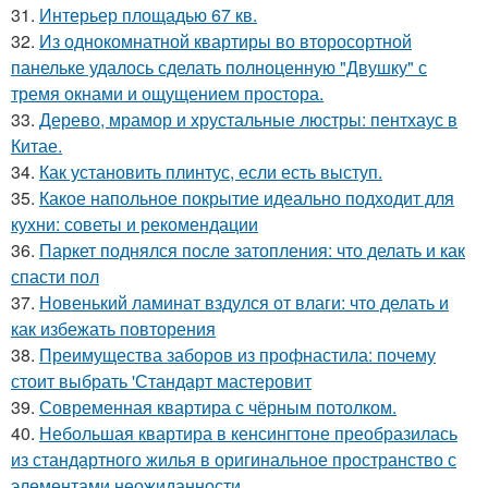
31.
Интерьер площадью 67 кв.
32.
Из однокомнатной квартиры во второсортной
панельке удалось сделать полноценную "Двушку" с
тремя окнами и ощущением простора.
33.
Дерево, мрамор и хрустальные люстры: пентхаус в
Китае.
34.
Как установить плинтус, если есть выступ.
35.
Какое напольное покрытие идеально подходит для
кухни: советы и рекомендации
36.
Паркет поднялся после затопления: что делать и как
спасти пол
37.
Новенький ламинат вздулся от влаги: что делать и
как избежать повторения
38.
Преимущества заборов из профнастила: почему
стоит выбрать 'Стандарт мастеровит
39.
Современная квартира с чёрным потолком.
40.
Небольшая квартира в кенсингтоне преобразилась
из стандартного жилья в оригинальное пространство с
элементами неожиданности.