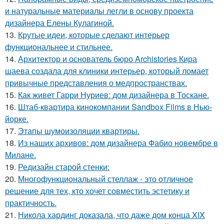
и натуральные материалы легли в основу проекта
дизайнера Елены Кулагиной.
13.
Крутые идеи, которые сделают интерьер
функциональнее и стильнее.
14.
Архитектор и основатель бюро Archistories Кира
шаева создала для клиники интерьер, который ломает
привычные представления о медпространствах.
15.
Как живет Гарри Нуриев: дом дизайнера в Тоскане.
16.
Штаб-квартира кинокомпании Sandbox Films в Нью-
йорке.
17.
Этапы шумоизоляции квартиры.
18.
Из наших архивов: дом дизайнера Фабио новембре в
Милане.
19.
Редизайн старой стенки:
20.
Многофункциональный стеллаж - это отличное
решение для тех, кто хочет совместить эстетику и
практичность.
21.
Никола хардинг доказала, что даже дом конца XIX