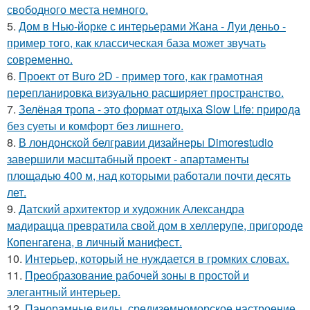
свободного места немного.
5.
Дом в Нью-йорке с интерьерами Жана - Луи деньо -
пример того, как классическая база может звучать
современно.
6.
Проект от Buro 2D - пример того, как грамотная
перепланировка визуально расширяет пространство.
7.
Зелёная тропа - это формат отдыха Slow Life: природа
без суеты и комфорт без лишнего.
8.
В лондонской белгравии дизайнеры Dimorestudio
завершили масштабный проект - апартаменты
площадью 400 м, над которыми работали почти десять
лет.
9.
Датский архитектор и художник Александра
мадирацца превратила свой дом в хеллерупе, пригороде
Копенгагена, в личный манифест.
10.
Интерьер, который не нуждается в громких словах.
11.
Преобразование рабочей зоны в простой и
элегантный интерьер.
12.
Панорамные виды, средиземноморское настроение