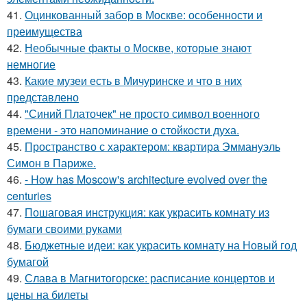
41.
Оцинкованный забор в Москве: особенности и
преимущества
42.
Необычные факты о Москве, которые знают
немногие
43.
Какие музеи есть в Мичуринске и что в них
представлено
44.
"Синий Платочек" не просто символ военного
времени - это напоминание о стойкости духа.
45.
Пространство с характером: квартира Эммануэль
Симон в Париже.
46.
- How has Moscow's architecture evolved over the
centuries
47.
Пошаговая инструкция: как украсить комнату из
бумаги своими руками
48.
Бюджетные идеи: как украсить комнату на Новый год
бумагой
49.
Слава в Магнитогорске: расписание концертов и
цены на билеты