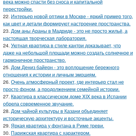
века можно спасти без сноса и капитальной
перестройки.
22.
Интерьер новой оптики в Москве - яркий пример того,
как цвет и детали формируют настроение пространства.
23.
Дом аны Араны в Мадриде - это не просто жильё, а
настоящая творческая лаборатория.
24.
Уютная квартира в стиле кантри доказывает, что
даже на небольшой площади можно создать солнечное и
гармоничное пространство.
25.
Дом Дениз байерн - это воплощение бережного
отношения к истории и личным эмоциям.
26.
Очень атмосферный проект, где интерьер стал не
просто фоном, а продолжением семейной истории.
27.
Квартира в классическом доме XIX века в Испании
обрела современное звучание.
28.
Дом чайной культуры в Казани объединяет
историческую архитектуру и восточные акценты.
29.
Яркая квартира у фонтана в Риме треви.
30.
Парижская квартира с характером.