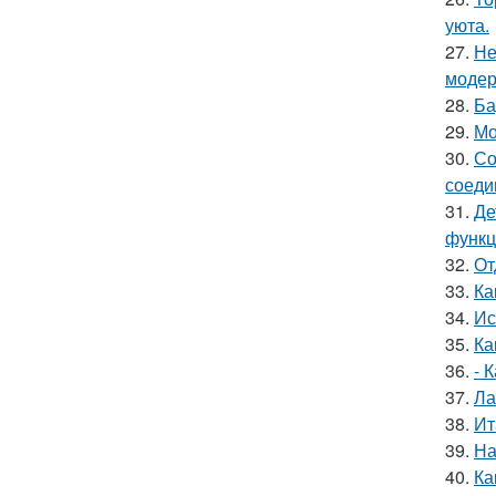
уюта.
27.
Не
модер
28.
Ба
29.
Мо
30.
Со
соеди
31.
Де
функц
32.
От
33.
Ка
34.
Ис
35.
Ка
36.
- 
37.
Ла
38.
Ит
39.
На
40.
Ка