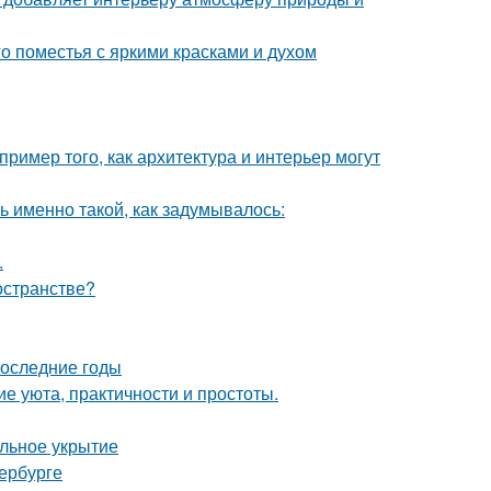
о поместья с яркими красками и духом
ример того, как архитектура и интерьер могут
ь именно такой, как задумывалось:
.
остранстве?
последние годы
е уюта, практичности и простоты.
ильное укрытие
ербурге