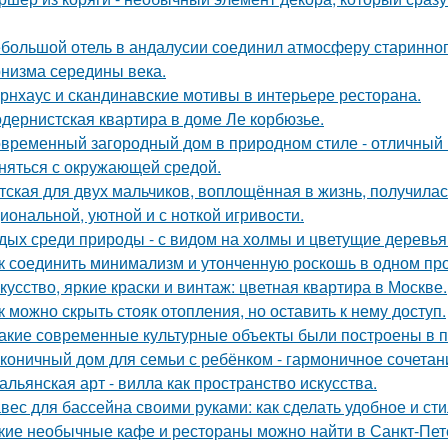
большой отель в андалусии соединил атмосферу старинног
низма середины века.
рнхаус и скандинавские мотивы в интерьере ресторана.
дернистская квартира в доме Ле корбюзье.
временный загородный дом в природном стиле - отличный п
няться с окружающей средой.
тская для двух мальчиков, воплощённая в жизнь, получилас
иональной, уютной и с ноткой игривости.
дых среди природы - с видом на холмы и цветущие деревья
к соединить минимализм и утонченную роскошь в одном пр
кусство, яркие краски и винтаж: цветная квартира в Москве.
к можно скрыть стояк отопления, но оставить к нему доступ.
Какие современные культурные объекты были построены в 
коничный дом для семьи с ребёнком - гармоничное сочетани
альянская арт - вилла как пространство искусства.
вес для бассейна своими руками: как сделать удобное и ст
кие необычные кафе и рестораны можно найти в Санкт-Пет