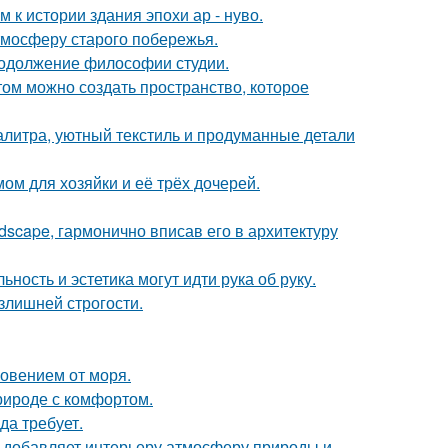
к истории здания эпохи ар - нуво.
тмосферу старого побережья.
продолжение философии студии.
том можно создать пространство, которое
алитра, уютный текстиль и продуманные детали
ом для хозяйки и её трёх дочерей.
scape, гармонично вписав его в архитектуру
ность и эстетика могут идти рука об руку.
излишней строгости.
новением от моря.
природе с комфортом.
да требует.
у добавляет интерьеру атмосферу природы и