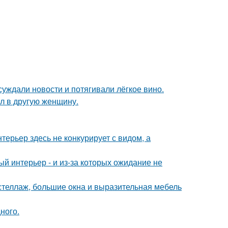
суждали новости и потягивали лёгкое вино.
ал в другую женщину.
ерьер здесь не конкурирует с видом, а
ый интерьер - и из-за которых ожидание не
стеллаж, большие окна и выразительная мебель
ного.