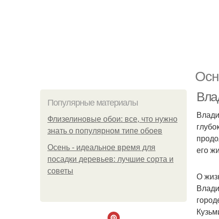
Осн
Вла
Популярные материалы
Влади
Флизелиновые обои: все, что нужно
глубо
знать о популярном типе обоев
продо
Осень - идеальное время для
его ж
посадки деревьев: лучшие сорта и
советы
О жиз
Влади
город
Кузьм