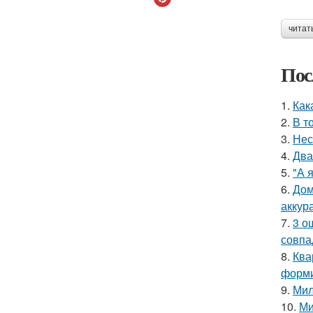
читат
Пос
1.
Как
2.
В т
3.
Нес
4.
Два
5.
"А 
6.
Дом
аккур
7.
3 о
совпа
8.
Ква
форми
9.
Мил
10.
Ми