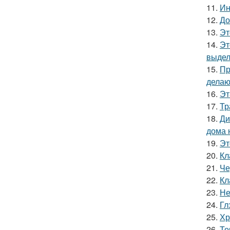
11.
Ин
12.
До
13.
Эт
14.
Эт
выдел
15.
Пр
делаю
16.
Эт
17.
Тр
18.
Ди
дома 
19.
Эт
20.
Кл
21.
Че
22.
Кл
23.
Не
24.
Гл
25.
Хр
26.
То