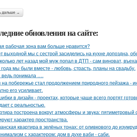
ь дальше →
ледние обновления на сайте:
ая рабочая зона вам больше нравится?
от выходной мы с сестрой засиделись на кухне допоздна, об
колько лет назад мой муж попал в ДТП - сам виноват, въех
 года мы были вместе - любовь, страсть, планы на свадьбу.
я ведь понимала ….
 на побережье стал продолжением природного пейзажа - инт
атно его усиливает.
шибки в дизайн - проектах, которые чаще всего портят готов
дает с реальностью.
ртира построена вокруг атмосферы и звука: пятиметровый 
руют характер пространства.
анская квартира в зелёных тонах: от оливкового до изумруд
нимализм с характером: дом в духе ваби - саби.