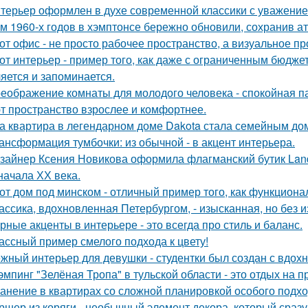
терьер оформлен в духе современной классики с уважением 
м 1960-х годов в хэмптонсе бережно обновили, сохранив а
от офис - не просто рабочее пространство, а визуальное 
от интерьер - пример того, как даже с ограниченным бюдже
яется и запоминается.
еображение комнаты для молодого человека - спокойная п
т пространство взрослее и комфортнее.
а квартира в легендарном доме Dakota стала семейным дом
ансформация тумбочки: из обычной - в акцент интерьера.
зайнер Ксения Новикова оформила флагманский бутик Land
начала ХХ века.
от дом под минском - отличный пример того, как функциональ
ассика, вдохновленная Петербургом, - изысканная, но без 
рные акценты в интерьере - это всегда про стиль и баланс.
ассный пример смелого подхода к цвету!
жный интерьер для девушки - студентки был создан с вдох
эмпинг "Зелёная Тропа" в тульской области - это отдых на 
анение в квартирах со сложной планировкой особого подхо
ршер из коряги - необычный элемент декора, который сраз