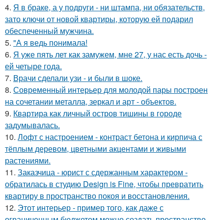
4.
Я в браке, а у подруги - ни штампа, ни обязательств,
зато ключи от новой квартиры, которую ей подарил
обеспеченный мужчина.
5.
"А я ведь понимала!
6.
Я уже пять лет как замужем, мне 27, у нас есть дочь -
ей четыре года.
7.
Врачи сделали узи - и были в шоке.
8.
Современный интерьер для молодой пары построен
на сочетании металла, зеркал и арт - объектов.
9.
Квартира как личный остров тишины в городе
задумывалась.
10.
Лофт с настроением - контраст бетона и кирпича с
тёплым деревом, цветными акцентами и живыми
растениями.
11.
Заказчица - юрист с сдержанным характером -
обратилась в студию Design is Fine, чтобы превратить
квартиру в пространство покоя и восстановления.
12.
Этот интерьер - пример того, как даже с
ограниченным бюджетом можно создать пространство,