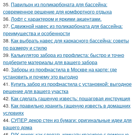
35.
Павильон из поликарбоната для бассейна:
современное решение для комфортного отдыха
36.
Лофт с характером и яркими акцентами.
37.
Сдвижной навес из поликарбоната для бассейна:
преимущества и особенности
38.
Как выбрать навес для каркасного бассейна: советы
по размеру и стилю
39.
Калькулятор забора из профлиста: быстро и точно
подберите материалы для вашего забора
40.
Заборы из профнастила в Москве на карте: где
установить и почему это выгодно
41.
Купить забор из профнастила с установкой: выгодное
решение для вашего участка
42.
Как сделать гашеную известь: пошаговая инструкция
43.
Как правильно хранить гашеную известь в домашних
условиях
44.
СУПЕР декор стен из бумаги: оригинальные идеи для
вашего дома
45.
DIY декор: как сделать комнату красивее с помощью