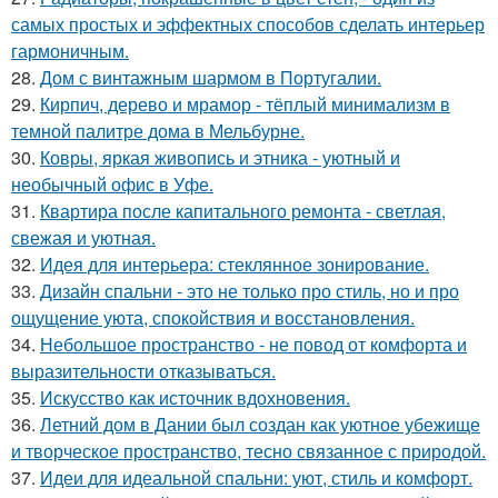
самых простых и эффектных способов сделать интерьер
гармоничным.
28.
Дом с винтажным шармом в Португалии.
29.
Кирпич, дерево и мрамор - тёплый минимализм в
темной палитре дома в Мельбурне.
30.
Ковры, яркая живопись и этника - уютный и
необычный офис в Уфе.
31.
Квартира после капитального ремонта - светлая,
свежая и уютная.
32.
Идея для интерьера: стеклянное зонирование.
33.
Дизайн спальни - это не только про стиль, но и про
ощущение уюта, спокойствия и восстановления.
34.
Небольшое пространство - не повод от комфорта и
выразительности отказываться.
35.
Искусство как источник вдохновения.
36.
Летний дом в Дании был создан как уютное убежище
и творческое пространство, тесно связанное с природой.
37.
Идеи для идеальной спальни: уют, стиль и комфорт.