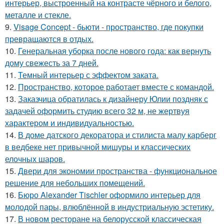
интерьер, выстроенный на контрасте чёрного и белого,
металле и стекле.
9.
Visage Concept - бьюти - пространство, где покупки
превращаются в отдых.
10.
Генеральная уборка после нового года: как вернуть
дому свежесть за 7 дней.
11.
Темный интерьер с эффектом заката.
12.
Пространство, которое работает вместе с командой.
13.
Заказчица обратилась к дизайнеру Юлии поздняк с
задачей оформить студию всего 32 м, не жертвуя
характером и индивидуальностью.
14.
В доме датского декоратора и стилиста малу карберг
в ведбеке нет привычной мишуры и классических
елочных шаров.
15.
Двери для экономии пространства - функциональное
решение для небольших помещений.
16.
Бюро Alexander Tischler оформило интерьер для
молодой пары, влюблённой в индустриальную эстетику.
17.
В новом ресторане на белорусской классическая