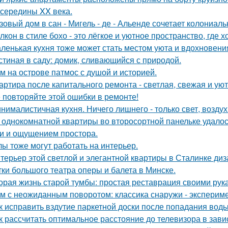
 середины XX века.
зовый дом в сан - Мигель - де - Альенде сочетает колониал
лкон в стиле бохо - это лёгкое и уютное пространство, где 
ленькая кухня тоже может стать местом уюта и вдохновени
стиная в саду: домик, сливающийся с природой.
м на острове патмос с душой и историей.
артира после капитального ремонта - светлая, свежая и уют
 повторяйте этой ошибки в ремонте!
нималистичная кухня. Ничего лишнего - только свет, воздух
 однокомнатной квартиры во второсортной панельке удалос
и и ощущением простора.
лы тоже могут работать на интерьер.
терьер этой светлой и элегантной квартиры в Сталинке ди
тки большого театра оперы и балета в Минске.
орая жизнь старой тумбы: простая реставрация своими рук
м с неожиданным поворотом: классика снаружи - экспериме
к исправить вздутие паркетной доски после попадания вод
к рассчитать оптимальное расстояние до телевизора в зави