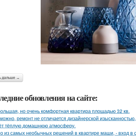
ь дальше →
ледние обновления на сайте:
ольшая, но очень комфортная квартира площадью 32 кв.
можно, ремонт не отличается дизайнерской изысканностью, 
ёт тёплую домашнюю атмосферу.
о из самых необычных решений в квартире маши, - вход в с