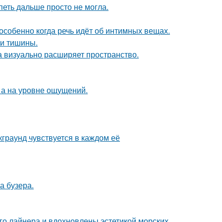
петь дальше просто не могла.
особенно когда речь идёт об интимных вещах.
и и тишины.
ка визуально расширяет пространство.
 а на уровне ощущений.
граунд чувствуется в каждом её
а бузера.
го лайнера и вдохновлены эстетикой морских