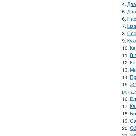
4.
Два
5.
Два
6.
Пар
7.
Lis
8.
Про
9.
Кух
10.
Ка
11.
В 
12.
Ко
13.
Ма
14.
Пр
15.
Жо
рожде
16.
Ёл
17.
Кв
18.
Бо
19.
Са
20.
Об
21.
Эт