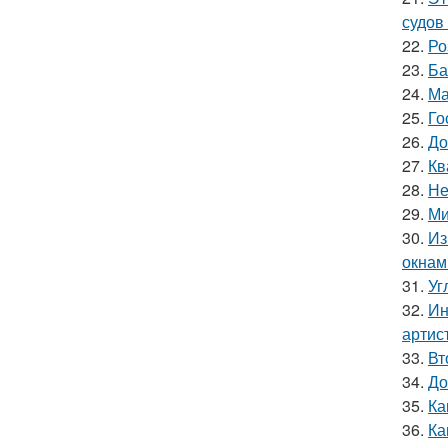
судов
22.
Ро
23.
Ба
24.
Ма
25.
Го
26.
До
27.
Кв
28.
Не
29.
Ми
30.
Из
окнам
31.
Уг
32.
Ин
артис
33.
Вт
34.
До
35.
Ка
36.
Ка