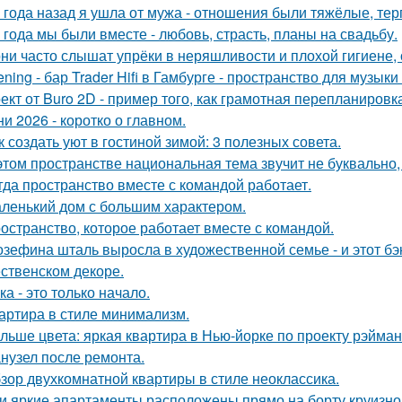
 года назад я ушла от мужа - отношения были тяжёлые, тер
 года мы были вместе - любовь, страсть, планы на свадьбу.
ни часто слышат упрёки в неряшливости и плохой гигиене, 
tening - бар Trader Hifi в Гамбурге - пространство для музык
ект от Buro 2D - пример того, как грамотная перепланиров
ни 2026 - коротко о главном.
к создать уют в гостиной зимой: 3 полезных совета.
этом пространстве национальная тема звучит не буквально,
гда пространство вместе с командой работает.
ленький дом с большим характером.
остранство, которое работает вместе с командой.
зефина шталь выросла в художественной семье - и этот бэк
ственском декоре.
ка - это только начало.
артира в стиле минимализм.
льше цвета: яркая квартира в Нью-йорке по проекту рэйман
нузел после ремонта.
зор двухкомнатной квартиры в стиле неоклассика.
и яркие апартаменты расположены прямо на борту круизно