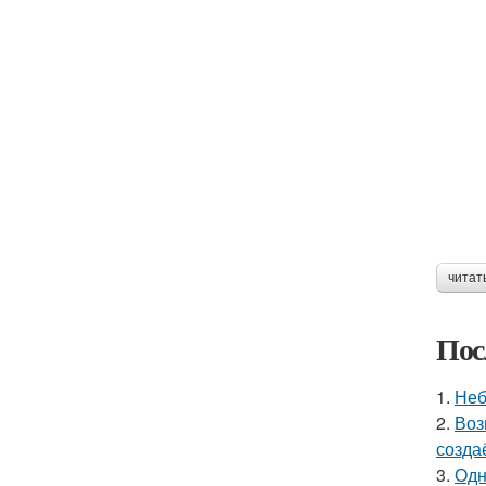
читат
Пос
1.
Неб
2.
Воз
созда
3.
Одн