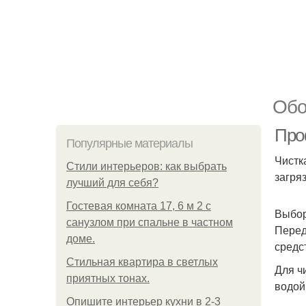
Обо
Про
Популярные материалы
Чистк
Стили интерьеров: как выбрать
загря
лучший для себя?
Гостевая комната 17, 6 м 2 с
Выбор
санузлом при спальне в частном
Перед
доме.
средс
Стильная квартира в светлых
Для ч
приятных тонах.
водой
Опишите интерьер кухни в 2-3