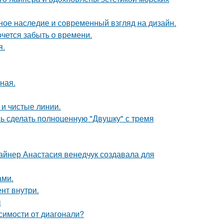
ьное наследие и современный взгляд на дизайн.
хочется забыть о времени.
я.
ная.
 и чистые линии.
ь сделать полноценную "Двушку" с тремя
зайнер Анастасия венедчук создавала для
ами.
нт внутри.
ы
симости от диагонали?