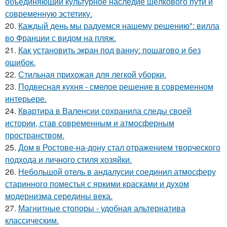
объединяющий культурное наследие шёлкового пути и
современную эстетику.
20.
Каждый день мы радуемся нашему решению": вилла
во Франции с видом на пляж.
21.
Как установить экран под ванну: пошагово и без
ошибок.
22.
Стильная прихожая для легкой уборки.
23.
Подвесная кухня - смелое решение в современном
интерьере.
24.
Квартира в Валенсии сохранила следы своей
истории, став современным и атмосферным
пространством.
25.
Дом в Ростове-на-дону стал отражением творческого
подхода и личного стиля хозяйки.
26.
Небольшой отель в андалусии соединил атмосферу
старинного поместья с яркими красками и духом
модернизма середины века.
27.
Магнитные стопоры - удобная альтернатива
классическим.