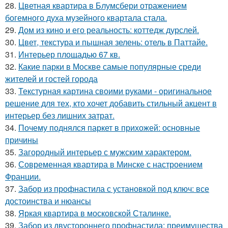
28.
Цветная квартира в Блумсбери отражением
богемного духа музейного квартала стала.
29.
Дом из кино и его реальность: коттедж дурслей.
30.
Цвет, текстура и пышная зелень: отель в Паттайе.
31.
Интерьер площадью 67 кв.
32.
Какие парки в Москве самые популярные среди
жителей и гостей города
33.
Текстурная картина своими руками - оригинальное
решение для тех, кто хочет добавить стильный акцент в
интерьер без лишних затрат.
34.
Почему поднялся паркет в прихожей: основные
причины
35.
Загородный интерьер с мужским характером.
36.
Современная квартира в Минске с настроением
Франции.
37.
Забор из профнастила с установкой под ключ: все
достоинства и нюансы
38.
Яркая квартира в московской Сталинке.
39.
Забор из двустороннего профнастила: преимущества