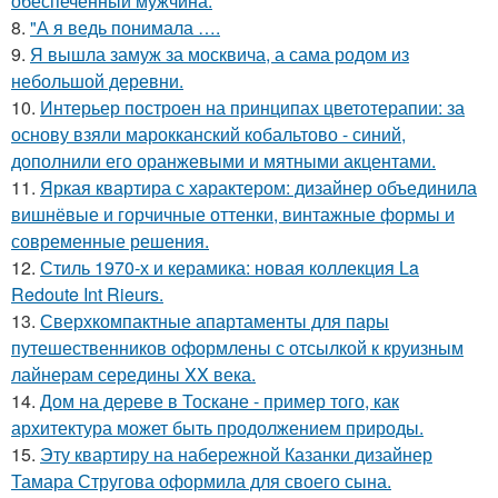
обеспеченный мужчина.
8.
"А я ведь понимала ….
9.
Я вышла замуж за москвича, а сама родом из
небольшой деревни.
10.
Интерьер построен на принципах цветотерапии: за
основу взяли марокканский кобальтово - синий,
дополнили его оранжевыми и мятными акцентами.
11.
Яркая квартира с характером: дизайнер объединила
вишнёвые и горчичные оттенки, винтажные формы и
современные решения.
12.
Стиль 1970-х и керамика: новая коллекция La
Redoute Int Rieurs.
13.
Сверхкомпактные апартаменты для пары
путешественников оформлены с отсылкой к круизным
лайнерам середины XX века.
14.
Дом на дереве в Тоскане - пример того, как
архитектура может быть продолжением природы.
15.
Эту квартиру на набережной Казанки дизайнер
Тамара Стругова оформила для своего сына.