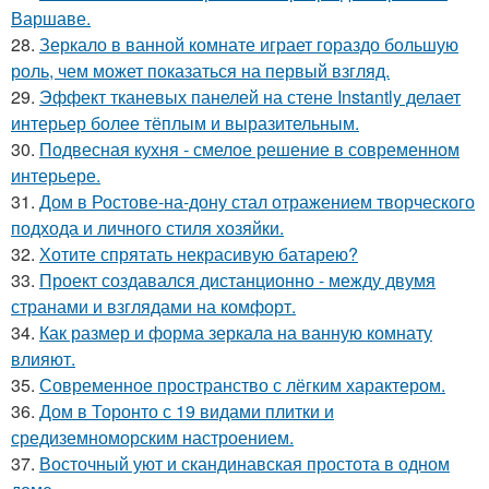
Варшаве.
28.
Зеркало в ванной комнате играет гораздо большую
роль, чем может показаться на первый взгляд.
29.
Эффект тканевых панелей на стене Instantly делает
интерьер более тёплым и выразительным.
30.
Подвесная кухня - смелое решение в современном
интерьере.
31.
Дом в Ростове-на-дону стал отражением творческого
подхода и личного стиля хозяйки.
32.
Хотите спрятать некрасивую батарею?
33.
Проект создавался дистанционно - между двумя
странами и взглядами на комфорт.
34.
Как размер и форма зеркала на ванную комнату
влияют.
35.
Современное пространство с лёгким характером.
36.
Дом в Торонто с 19 видами плитки и
средиземноморским настроением.
37.
Восточный уют и скандинавская простота в одном