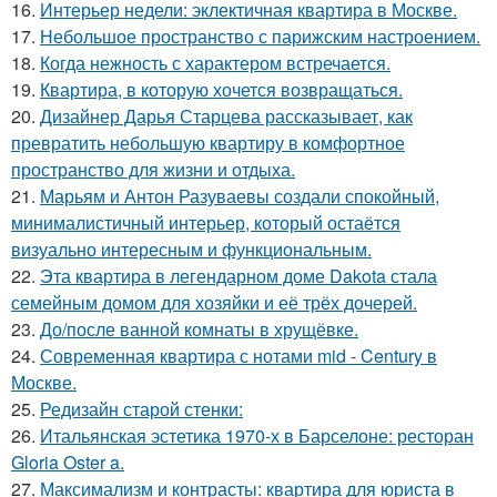
16.
Интерьер недели: эклектичная квартира в Москве.
17.
Небольшое пространство с парижским настроением.
18.
Когда нежность с характером встречается.
19.
Квартира, в которую хочется возвращаться.
20.
Дизайнер Дарья Старцева рассказывает, как
превратить небольшую квартиру в комфортное
пространство для жизни и отдыха.
21.
Марьям и Антон Разуваевы создали спокойный,
минималистичный интерьер, который остаётся
визуально интересным и функциональным.
22.
Эта квартира в легендарном доме Dakota стала
семейным домом для хозяйки и её трёх дочерей.
23.
До/после ванной комнаты в хрущёвке.
24.
Современная квартира с нотами mid - Century в
Москве.
25.
Редизайн старой стенки:
26.
Итальянская эстетика 1970-х в Барселоне: ресторан
Gloria Oster a.
27.
Максимализм и контрасты: квартира для юриста в