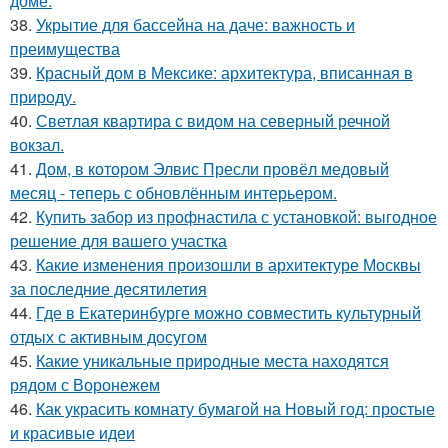
доме.
38.
Укрытие для бассейна на даче: важность и
преимущества
39.
Красный дом в Мексике: архитектура, вписанная в
природу.
40.
Светлая квартира с видом на северный речной
вокзал.
41.
Дом, в котором Элвис Пресли провёл медовый
месяц - теперь с обновлённым интерьером.
42.
Купить забор из профнастила с установкой: выгодное
решение для вашего участка
43.
Какие изменения произошли в архитектуре Москвы
за последние десятилетия
44.
Где в Екатеринбурге можно совместить культурный
отдых с активным досугом
45.
Какие уникальные природные места находятся
рядом с Воронежем
46.
Как украсить комнату бумагой на Новый год: простые
и красивые идеи