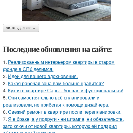
читать дальше →
Последние обновления на сайте:
1.
Реализованным интерьером квартиры в старом
фонде в СПб делимся.
2.
Идеи для вашего вдохновения.
3.
Какая рабочая зона вам больше нравится?
4.
Кухня в квартире Сары - боевая и функциональная!
5.
Они самостоятельно всё спланировали и
реализовали, не прибегая к помощи дизайнера.
6.
Свежий ремонт в квартире после перепланировки.
7.
Я в браке, а у подруги - ни штампа, ни обязательств,
зато ключи от новой квартиры, которую ей подарил