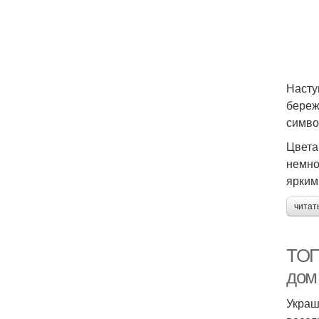
Насту
береж
симво
Цвета
немно
ярким
читат
ТОП-
дом
Украш