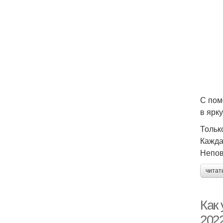
С пом
в ярк
Тольк
Кажда
Непов
читат
Как 
202