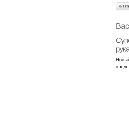
читат
Вас
Суп
рука
Новый
предс