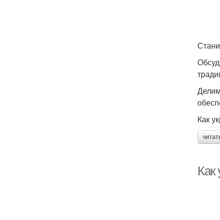
Стани
Обсуд
тради
Делим
обесп
Как у
читат
Как 