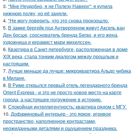
3.
"Мне Неудобно, я не Полезу Наверх": я купила
нижнюю полку, но её заняли.
4.
"Не могу поверить, что это снова произошло.
5.
В замке бергейк под Антверпеном живут Аксель ван
Ден босше, сооснователь бренда Serax, и его жена,
художница и керамист мари михилссен.
6.
Квартира в Санкт-петербурге, расположенная в доме
XIX века, стала тонким диалогом между прошлым и
настоящим.
7.
Лучше меньше да лучше: микроквартира Альдо чибика
в Милане.
8.
В Риме открылся первый отель легендарного бренда
Orient Express - и это не просто новое место на карте
города, а настоящее погружение в историю.
9.
Спокойная интеллигентность: квартира рядом с МГУ.
10.
Дофаминовый интерьер - это яркое, игривое
пространство, наполненное контрастами,
неожиданными деталями и ощущением праздника.