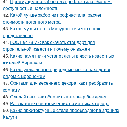
41.
Преимущества забора из профнастила Эконом:
доступность и надежность
42.
Какой лучше забор из профнастила: расчет
стоимости погонного метра
43.
Какие музеи есть в Мичуринске и что в них
представлено
44.
ГОСТ 9179-77: Как скачать стандарт для
строительной извести и почему он важен
45.
Какие памятники установлены в честь известных
жителей Барнаула
46.
Какие уникальные природные места находятся
рядом с Воронежем
47.
Оригами для весеннего декора: как преобразить
комнату
48.
Сделай сам: как обновить интерьер без денег
49.
Расскажите о исторических памятниках города
50.
Какие архитектурные стили преобладают в зданиях
Калуги