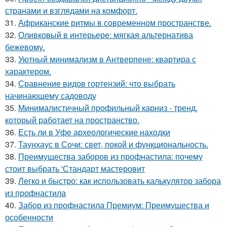
странами и взглядами на комфорт.
31.
Африканские ритмы в современном пространстве.
32.
Оливковый в интерьере: мягкая альтернатива
бежевому.
33.
Уютный минимализм в Антверпене: квартира с
характером.
34.
Сравнение видов гортензий: что выбрать
начинающему садоводу
35.
Минималистичный профильный карниз - тренд,
который работает на пространство.
36.
Есть ли в Уфе археологические находки
37.
Таунхаус в Сочи: свет, покой и функциональность.
38.
Преимущества заборов из профнастила: почему
стоит выбрать 'Стандарт мастеровит
39.
Легко и быстро: как использовать калькулятор забора
из профнастила
40.
Забор из профнастила Премиум: Преимущества и
особенности