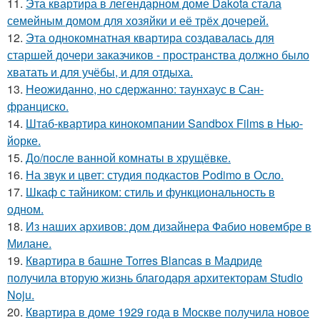
11.
Эта квартира в легендарном доме Dakota стала
семейным домом для хозяйки и её трёх дочерей.
12.
Эта однокомнатная квартира создавалась для
старшей дочери заказчиков - пространства должно было
хватать и для учёбы, и для отдыха.
13.
Неожиданно, но сдержанно: таунхаус в Сан-
франциско.
14.
Штаб-квартира кинокомпании Sandbox Films в Нью-
йорке.
15.
До/после ванной комнаты в хрущёвке.
16.
На звук и цвет: студия подкастов Podimo в Осло.
17.
Шкаф с тайником: стиль и функциональность в
одном.
18.
Из наших архивов: дом дизайнера Фабио новембре в
Милане.
19.
Квартира в башне Torres Blancas в Мадриде
получила вторую жизнь благодаря архитекторам Studio
Noju.
20.
Квартира в доме 1929 года в Москве получила новое