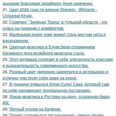
дыхание благодаря дизайнеру Анне шевченко.
21.
Цвет 2026 года по версии Sherwin - Williams -
Universal Khaki.
22.
Глэмпинг "Зелёная Тропа" в тульской области - это
отдых на природе с комфортом.
23.
Маленькая кухня тоже может стать местом уюта и
вдохновения.
24.
Цветная квартира в Блумсбери отражением
богемного духа музейного квартала стала.
25.
Этот интерьер сочетает в себе элегантность классики
и выразительность современного искусства.
26.
Розовый цвет уверенно закрепился в интерьерах и
отлично чувствует себя даже на кухне.
27.
В чунцине открылся бутик Curiel Casa, который сам
по себе напоминает театральную постановку.
28.
Яркая квартира в Ростове-на-дону, созданная бюро
AN.
29.
Уютный уголок на балконе.
30.
Проект создавался дистанционно - между двумя