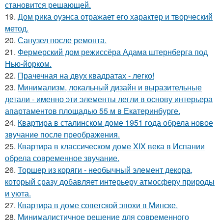
становится решающей.
19.
Дом рика оуэнса отражает его характер и творческий
метод.
20.
Санузел после ремонта.
21.
Фермерский дом режиссёра Адама штернберга под
Нью-йорком.
22.
Прачечная на двух квадратах - легко!
23.
Минимализм, локальный дизайн и выразительные
детали - именно эти элементы легли в основу интерьера
апартаментов площадью 55 м в Екатеринбурге.
24.
Квартира в сталинском доме 1951 года обрела новое
звучание после преображения.
25.
Квартира в классическом доме XIX века в Испании
обрела современное звучание.
26.
Торшер из коряги - необычный элемент декора,
который сразу добавляет интерьеру атмосферу природы
и уюта.
27.
Квартира в доме советской эпохи в Минске.
28.
Минималистичное решение для современного