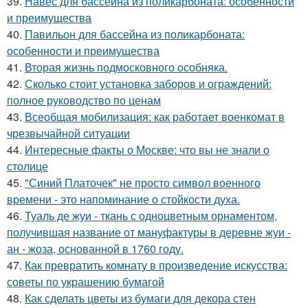
39.
Навес для бассейна из поликарбоната: особенности
и преимущества
40.
Павильон для бассейна из поликарбоната:
особенности и преимущества
41.
Вторая жизнь подмосковного особняка.
42.
Сколько стоит установка заборов и ограждений:
полное руководство по ценам
43.
Всеобщая мобилизация: как работает военкомат в
чрезвычайной ситуации
44.
Интересные факты о Москве: что вы не знали о
столице
45.
"Синий Платочек" не просто символ военного
времени - это напоминание о стойкости духа.
46.
Туаль де жуи - ткань с одноцветным орнаментом,
получившая название от мануфактуры в деревне жуи -
ан - жоза, основанной в 1760 году.
47.
Как превратить комнату в произведение искусства:
советы по украшению бумагой
48.
Как сделать цветы из бумаги для декора стен