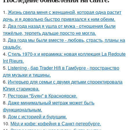
1.
Жизнь свела меня с женщиной, которая одна растит
дочь, и я довольно быстро привязался к ним обеим.
2.
Два года назад я ушла от мужа - отношения были
тяжёлые, терпеть дальше просто не могла.
3.
Два года мы были вместе - любовь, страсть, планы на
свадьбу.
4.
Стиль 1970-х и керамика: новая коллекция La Redoute
Int Rieurs.
5.
Listening - бар Trader Hifi в Гамбурге - пространство
для музыки и тишины.
6.
Интерьер для семьи с двумя детьми спроектировала
Юлия старикова.
7.
Ресторан "Буян" в Красноярске.
8.
Даже минимальный метраж может быть
функциональным.
9.
Дом с историей и будущим.
10.
Мёд и кофе: кофейня в Санкт-петербурге.