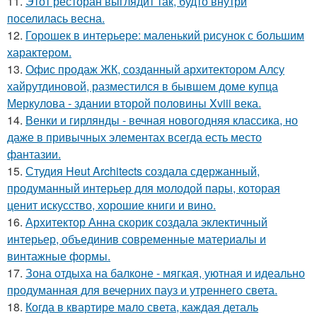
11.
Этот ресторан выглядит так, будто внутри
поселилась весна.
12.
Горошек в интерьере: маленький рисунок с большим
характером.
13.
Офис продаж ЖК, созданный архитектором Алсу
хайрутдиновой, разместился в бывшем доме купца
Меркулова - здании второй половины Xviii века.
14.
Венки и гирлянды - вечная новогодняя классика, но
даже в привычных элементах всегда есть место
фантазии.
15.
Студия Heut Architects создала сдержанный,
продуманный интерьер для молодой пары, которая
ценит искусство, хорошие книги и вино.
16.
Архитектор Анна скорик создала эклектичный
интерьер, объединив современные материалы и
винтажные формы.
17.
Зона отдыха на балконе - мягкая, уютная и идеально
продуманная для вечерних пауз и утреннего света.
18.
Когда в квартире мало света, каждая деталь