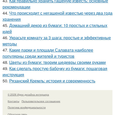
43.
Как правильно хранить гашеную известь: основные
рекомендации
44.
Что происходит с негашеной известью через два года
хранения
45.
Домашний декор из бумаги: 10 простых и стильных
идей
46.
Украсьте комнату за 3 шага: простые и эффективные
методы
47.
Какие парки и площади Салавата наиболее
популярны среди жителей и туристов
48.
Цветы из бумаги: творим шедевры своими руками
49.
Как сделать простую бабочку из бумаги: пошаговая
инструкция
50.
Рязанский Кремль: история и современность
© 2026 Идеи дизайна интерьера
Контакты
Пользовательское соглашение
Политика конфидециальности
Обратная связь