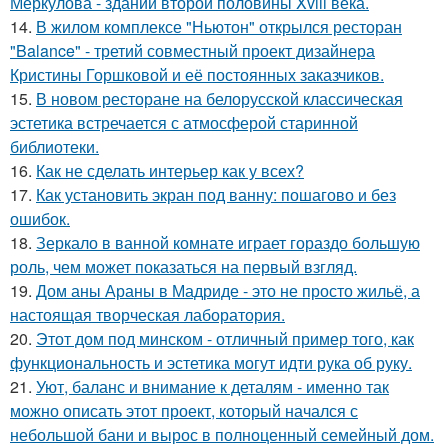
Меркулова - здании второй половины Xviii века.
14.
В жилом комплексе "Ньютон" открылся ресторан
"Balance" - третий совместный проект дизайнера
Кристины Горшковой и её постоянных заказчиков.
15.
В новом ресторане на белорусской классическая
эстетика встречается с атмосферой старинной
библиотеки.
16.
Как не сделать интерьер как у всех?
17.
Как установить экран под ванну: пошагово и без
ошибок.
18.
Зеркало в ванной комнате играет гораздо большую
роль, чем может показаться на первый взгляд.
19.
Дом аны Араны в Мадриде - это не просто жильё, а
настоящая творческая лаборатория.
20.
Этот дом под минском - отличный пример того, как
функциональность и эстетика могут идти рука об руку.
21.
Уют, баланс и внимание к деталям - именно так
можно описать этот проект, который начался с
небольшой бани и вырос в полноценный семейный дом.