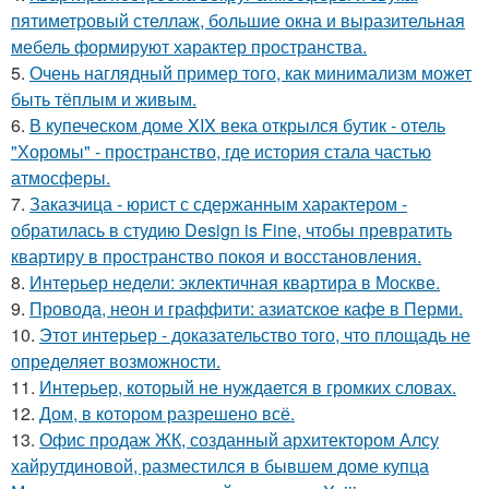
пятиметровый стеллаж, большие окна и выразительная
мебель формируют характер пространства.
5.
Очень наглядный пример того, как минимализм может
быть тёплым и живым.
6.
В купеческом доме XIX века открылся бутик - отель
"Хоромы" - пространство, где история стала частью
атмосферы.
7.
Заказчица - юрист с сдержанным характером -
обратилась в студию Design is Fine, чтобы превратить
квартиру в пространство покоя и восстановления.
8.
Интерьер недели: эклектичная квартира в Москве.
9.
Провода, неон и граффити: азиатское кафе в Перми.
10.
Этот интерьер - доказательство того, что площадь не
определяет возможности.
11.
Интерьер, который не нуждается в громких словах.
12.
Дом, в котором разрешено всё.
13.
Офис продаж ЖК, созданный архитектором Алсу
хайрутдиновой, разместился в бывшем доме купца