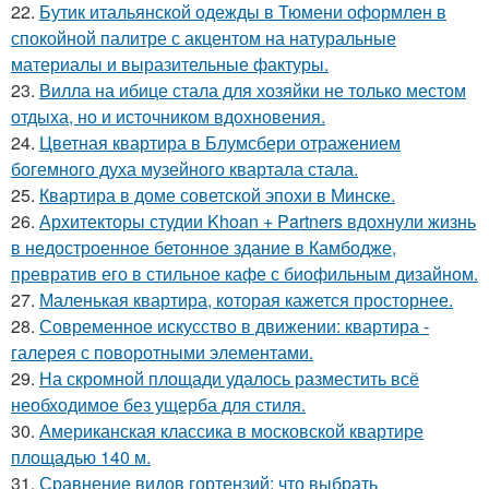
22.
Бутик итальянской одежды в Тюмени оформлен в
спокойной палитре с акцентом на натуральные
материалы и выразительные фактуры.
23.
Вилла на ибице стала для хозяйки не только местом
отдыха, но и источником вдохновения.
24.
Цветная квартира в Блумсбери отражением
богемного духа музейного квартала стала.
25.
Квартира в доме советской эпохи в Минске.
26.
Архитекторы студии Khoan + Partners вдохнули жизнь
в недостроенное бетонное здание в Камбодже,
превратив его в стильное кафе с биофильным дизайном.
27.
Маленькая квартира, которая кажется просторнее.
28.
Современное искусство в движении: квартира -
галерея с поворотными элементами.
29.
На скромной площади удалось разместить всё
необходимое без ущерба для стиля.
30.
Американская классика в московской квартире
площадью 140 м.
31.
Сравнение видов гортензий: что выбрать